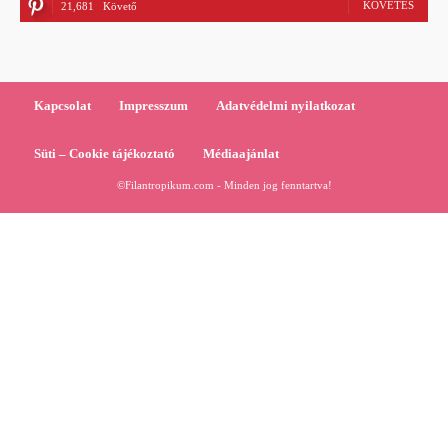
KÖVETÉS
21,681
Követő
Kapcsolat
Impresszum
Adatvédelmi nyilatkozat
Süti – Cookie tájékoztató
Médiaajánlat
©Filantropikum.com - Minden jog fenntartva!