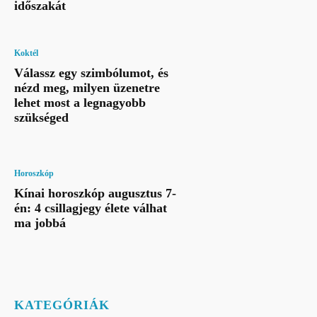
időszakát
Koktél
Válassz egy szimbólumot, és
nézd meg, milyen üzenetre
lehet most a legnagyobb
szükséged
Horoszkóp
Kínai horoszkóp augusztus 7-
én: 4 csillagjegy élete válhat
ma jobbá
KATEGÓRIÁK