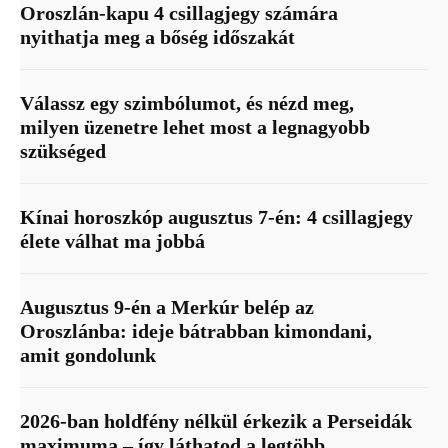
Oroszlán-kapu 4 csillagjegy számára
nyithatja meg a bőség időszakát
Válassz egy szimbólumot, és nézd meg,
milyen üzenetre lehet most a legnagyobb
szükséged
Kínai horoszkóp augusztus 7-én: 4 csillagjegy
élete válhat ma jobbá
Augusztus 9-én a Merkúr belép az
Oroszlánba: ideje bátrabban kimondani,
amit gondolunk
2026-ban holdfény nélkül érkezik a Perseidák
maximuma – így láthatod a legtöbb