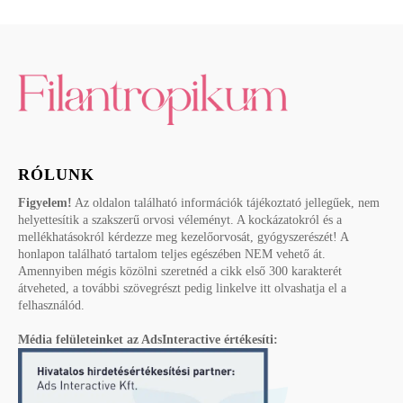
RÓLUNK
Figyelem!
Az oldalon található információk tájékoztató jellegűek, nem
helyettesítik a szakszerű orvosi véleményt. A kockázatokról és a
mellékhatásokról kérdezze meg kezelőorvosát, gyógyszerészét! A
honlapon található tartalom teljes egészében NEM vehető át.
Amennyiben mégis közölni szeretnéd a cikk első 300 karakterét
átveheted, a további szövegrészt pedig linkelve itt olvashatja el a
felhasználód.
Média felületeinket az AdsInteractive értékesíti: