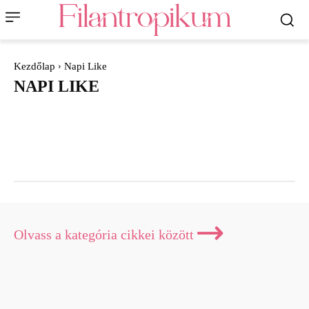
Kezdőlap
Napi Like
NAPI LIKE
Aktuális
Alternatív gyógyászat
Blog
Életmód
Gasztro
Holotropikum
Horoszkóp
Interjú
Kártya üzenete
Koktél
Kuriózum
Lélektár
Otthon
Szakértő
Utazás
Olvass a kategória cikkei között