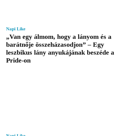
Napi Like
„Van egy álmom, hogy a lányom és a
barátnője összeházasodjon” – Egy
leszbikus lány anyukájának beszéde a
Pride-on
Napi Like