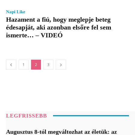
Napi Like
Hazament a fiú, hogy meglepje beteg
édesapját, aki azonban elsőre fel sem
ismerte… – VIDEÓ
1
2
3
LEGFRISSEBB
Augusztus 8-tól megváltozhat az életük: az