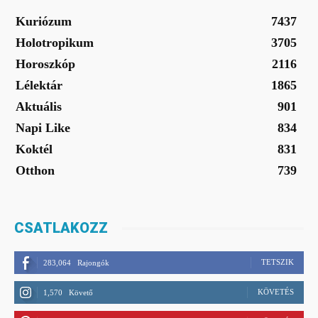
Kuriózum
7437
Holotropikum
3705
Horoszkóp
2116
Lélektár
1865
Aktuális
901
Napi Like
834
Koktél
831
Otthon
739
CSATLAKOZZ
TETSZIK
283,064
Rajongók
KÖVETÉS
1,570
Követő