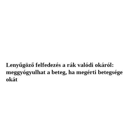
Lenyűgöző felfedezés a rák valódi okáról:
meggyógyulhat a beteg, ha megérti betegsége
okát