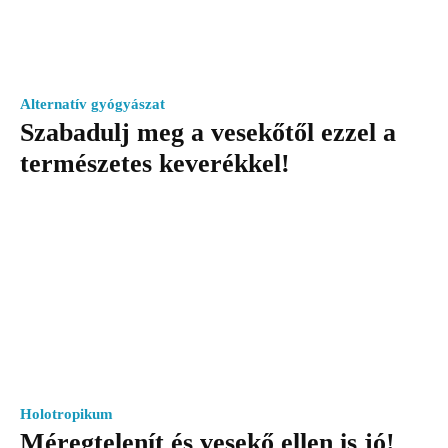
Alternatív gyógyászat
Szabadulj meg a vesekőtől ezzel a
természetes keverékkel!
Holotropikum
Méregtelenít és vesekő ellen is jó!