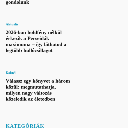
gondolunk
Aktuális
2026-ban holdfény nélkül
érkezik a Perseidák
maximuma – így láthatod a
legtöbb hullócsillagot
Koktél
Válassz egy könyvet a három
közül: megmutathatja,
milyen nagy változás
közeledik az életedben
KATEGÓRIÁK