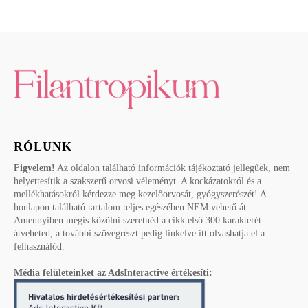
RÓLUNK
Figyelem!
Az oldalon található információk tájékoztató jellegűek, nem
helyettesítik a szakszerű orvosi véleményt. A kockázatokról és a
mellékhatásokról kérdezze meg kezelőorvosát, gyógyszerészét! A
honlapon található tartalom teljes egészében NEM vehető át.
Amennyiben mégis közölni szeretnéd a cikk első 300 karakterét
átveheted, a további szövegrészt pedig linkelve itt olvashatja el a
felhasználód.
Média felületeinket az AdsInteractive értékesíti: