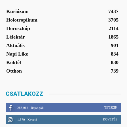
Kuriózum
7437
Holotropikum
3705
Horoszkóp
2114
Lélektár
1865
Aktuális
901
Napi Like
834
Koktél
830
Otthon
739
CSATLAKOZZ
TETSZIK
283,064
Rajongók
KÖVETÉS
1,570
Követő