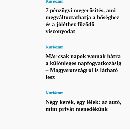
Kuriózum
7 pénzügyi megerősítés, ami
megváltoztathatja a bőséghez
és a jóléthez fűződő
viszonyodat
Kuriózum
Már csak napok vannak hátra
a különleges napfogyatkozásig
– Magyarországról is látható
lesz
Kuriózum
Négy kerék, egy lélek: az autó,
mint privát menedékünk