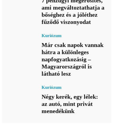
7 pénzügyi megerősítés,
ami megváltoztathatja a
bőséghez és a jóléthez
fűződő viszonyodat
Kuriózum
Már csak napok vannak
hátra a különleges
napfogyatkozásig –
Magyarországról is
látható lesz
Kuriózum
Négy kerék, egy lélek:
az autó, mint privát
menedékünk