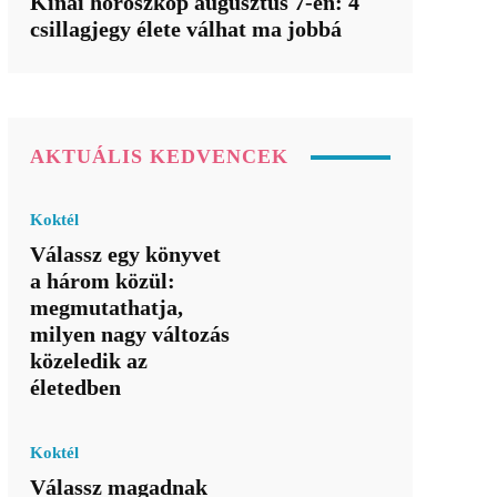
Kínai horoszkóp augusztus 7-én: 4
csillagjegy élete válhat ma jobbá
AKTUÁLIS KEDVENCEK
Koktél
Válassz egy könyvet
a három közül:
megmutathatja,
milyen nagy változás
közeledik az
életedben
Koktél
Válassz magadnak