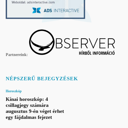
Partnereink:
NÉPSZERŰ BEJEGYZÉSEK
Horoszkóp
Kínai horoszkóp: 4
csillagjegy számára
augusztus 9-én véget érhet
egy fájdalmas fejezet