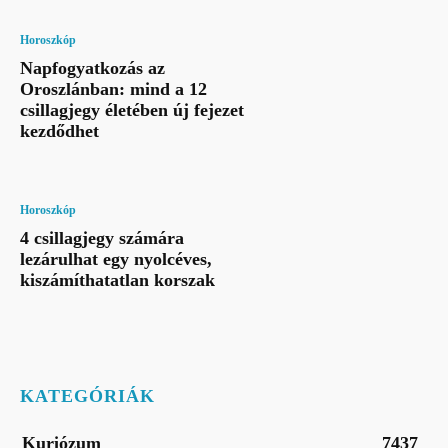
Horoszkóp
Napfogyatkozás az
Oroszlánban: mind a 12
csillagjegy életében új fejezet
kezdődhet
Horoszkóp
4 csillagjegy számára
lezárulhat egy nyolcéves,
kiszámíthatatlan korszak
KATEGÓRIÁK
Kuriózum
7437