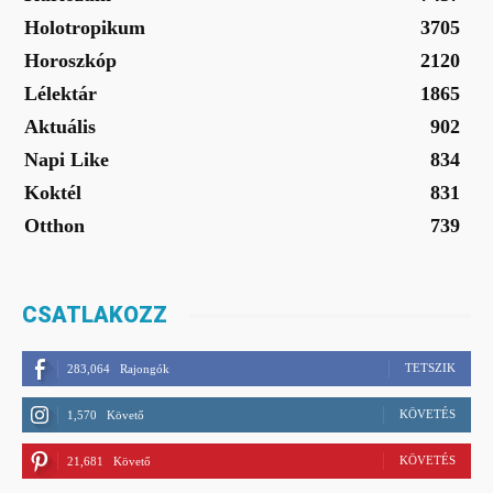
Holotropikum
3705
Horoszkóp
2120
Lélektár
1865
Aktuális
902
Napi Like
834
Koktél
831
Otthon
739
CSATLAKOZZ
TETSZIK
283,064
Rajongók
KÖVETÉS
1,570
Követő
KÖVETÉS
21,681
Követő