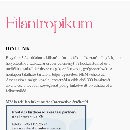
RÓLUNK
Figyelem!
Az oldalon található információk tájékoztató jellegűek, nem
helyettesítik a szakszerű orvosi véleményt. A kockázatokról és a
mellékhatásokról kérdezze meg kezelőorvosát, gyógyszerészét! A
honlapon található tartalom teljes egészében NEM vehető át.
Amennyiben mégis közölni szeretnéd a cikk első 300 karakterét
átveheted, a további szövegrészt pedig linkelve itt olvashatja el a
felhasználód.
Média felületeinket az AdsInteractive értékesíti: