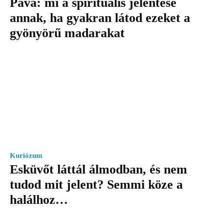
Páva: mi a spirituális jelentése
annak, ha gyakran látod ezeket a
gyönyörű madarakat
Kuriózum
Esküvőt láttál álmodban, és nem
tudod mit jelent? Semmi köze a
halálhoz…