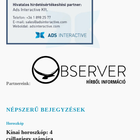
Partnereink:
NÉPSZERŰ BEJEGYZÉSEK
Horoszkóp
Kínai horoszkóp: 4
csillagjegy számára