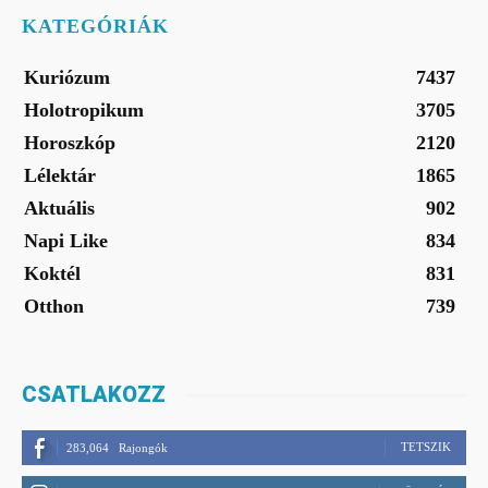
KATEGÓRIÁK
Kuriózum
7437
Holotropikum
3705
Horoszkóp
2120
Lélektár
1865
Aktuális
902
Napi Like
834
Koktél
831
Otthon
739
CSATLAKOZZ
TETSZIK
283,064
Rajongók