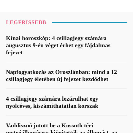
LEGFRISSEBB
Kínai horoszkóp: 4 csillagjegy számára
augusztus 9-én véget érhet egy fájdalmas
fejezet
Napfogyatkozás az Oroszlánban: mind a 12
csillagjegy életében új fejezet kezdődhet
4 csillagjegy számára lezárulhat egy
nyolcéves, kiszámíthatatlan korszak
Vaddisznó jutott be a Kossuth téri
metróállomásra: kiürítették az állomást, az