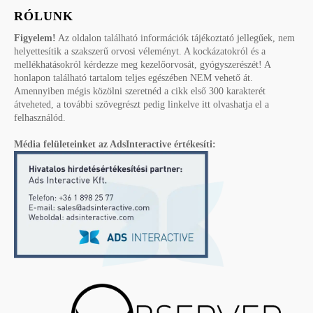
RÓLUNK
Figyelem!
Az oldalon található információk tájékoztató jellegűek, nem
helyettesítik a szakszerű orvosi véleményt. A kockázatokról és a
mellékhatásokról kérdezze meg kezelőorvosát, gyógyszerészét! A
honlapon található tartalom teljes egészében NEM vehető át.
Amennyiben mégis közölni szeretnéd a cikk első 300 karakterét
átveheted, a további szövegrészt pedig linkelve itt olvashatja el a
felhasználód.
Média felületeinket az AdsInteractive értékesíti: