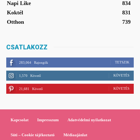
Napi Like
834
Koktél
831
Otthon
739
CSATLAKOZZ
TETSZIK
283,064
Rajongók
KÖVETÉS
1,570
Követő
KÖVETÉS
21,681
Követő
Kapcsolat
Impresszum
Adatvédelmi nyilatkozat
Süti – Cookie tájékoztató
Médiaajánlat