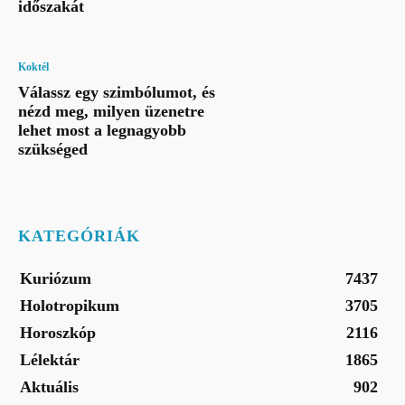
időszakát
Koktél
Válassz egy szimbólumot, és
nézd meg, milyen üzenetre
lehet most a legnagyobb
szükséged
KATEGÓRIÁK
Kuriózum
7437
Holotropikum
3705
Horoszkóp
2116
Lélektár
1865
Aktuális
902