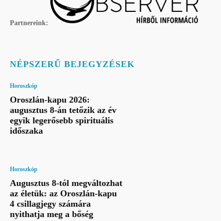
Partnereink:
NÉPSZERŰ BEJEGYZÉSEK
Horoszkóp
Oroszlán-kapu 2026:
augusztus 8-án tetőzik az év
egyik legerősebb spirituális
időszaka
Horoszkóp
Augusztus 8-tól megváltozhat
az életük: az Oroszlán-kapu
4 csillagjegy számára
nyithatja meg a bőség