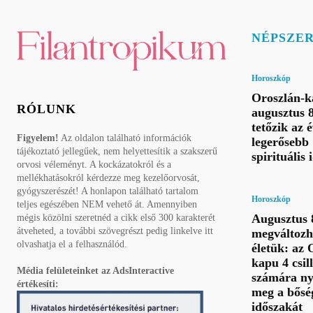
NÉPSZE
Horoszkóp
Oroszlán-k
RÓLUNK
augusztus 
tetőzik az 
Figyelem!
Az oldalon található információk
legerősebb
tájékoztató jellegűek, nem helyettesítik a szakszerű
spirituális
orvosi véleményt. A kockázatokról és a
mellékhatásokról kérdezze meg kezelőorvosát,
gyógyszerészét! A honlapon található tartalom
Horoszkóp
teljes egészében NEM vehető át. Amennyiben
Augusztus 8
mégis közölni szeretnéd a cikk első 300 karakterét
átveheted, a további szövegrészt pedig linkelve itt
megváltozh
olvashatja el a felhasználód.
életük: az 
kapu 4 csil
Média felületeinket az AdsInteractive
számára ny
értékesíti:
meg a bősé
időszakát