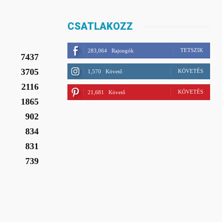
CSATLAKOZZ
TETSZIK
283,064
Rajongók
7437
3705
KÖVETÉS
1,570
Követő
2116
KÖVETÉS
21,681
Követő
1865
902
834
831
739