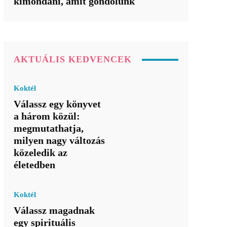
kimondani, amit gondolunk
AKTUÁLIS KEDVENCEK
Koktél
Válassz egy könyvet
a három közül:
megmutathatja,
milyen nagy változás
közeledik az
életedben
Koktél
Válassz magadnak
egy spirituális