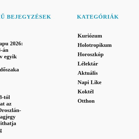
RŰ BEJEGYZÉSEK
KATEGÓRIÁK
Kuriózum
apu 2026:
Holotropikum
8-án
Horoszkóp
év egyik
Lélektár
 időszaka
Aktuális
Napi Like
Koktél
-tól
Otthon
at az
Oroszlán-
lagjegy
ithatja
g