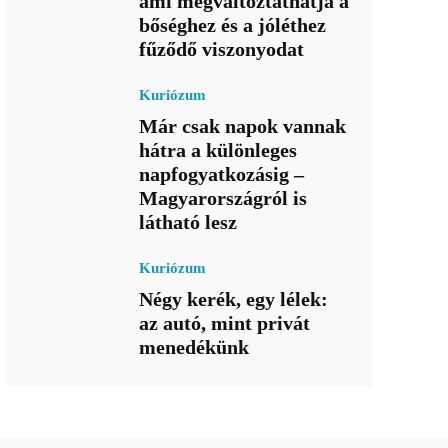
ami megváltoztathatja a
bőséghez és a jóléthez
fűződő viszonyodat
Kuriózum
Már csak napok vannak
hátra a különleges
napfogyatkozásig –
Magyarországról is
látható lesz
Kuriózum
Négy kerék, egy lélek:
az autó, mint privát
menedékünk