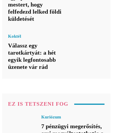
mestert, hogy
felfedezd lelked földi
küldetését
Koktél
Válassz egy
tarotkártyát: a hét
egyik legfontosabb
üzenete vár rád
EZ IS TETSZENI FOG
Kuriózum
7 pénzügyi megerősítés,