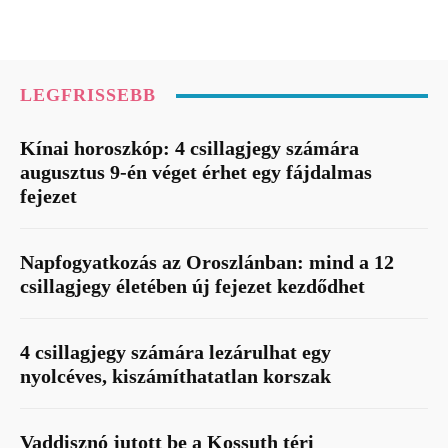
LEGFRISSEBB
Kínai horoszkóp: 4 csillagjegy számára
augusztus 9-én véget érhet egy fájdalmas
fejezet
Napfogyatkozás az Oroszlánban: mind a 12
csillagjegy életében új fejezet kezdődhet
4 csillagjegy számára lezárulhat egy
nyolcéves, kiszámíthatatlan korszak
Vaddisznó jutott be a Kossuth téri