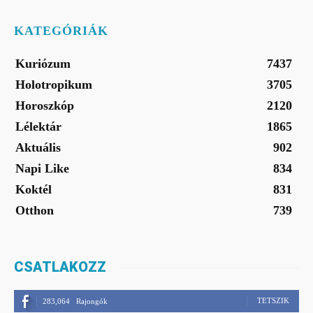
KATEGÓRIÁK
Kuriózum
7437
Holotropikum
3705
Horoszkóp
2120
Lélektár
1865
Aktuális
902
Napi Like
834
Koktél
831
Otthon
739
CSATLAKOZZ
TETSZIK
283,064
Rajongók