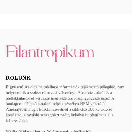
RÓLUNK
Figyelem!
Az oldalon található információk tájékoztató jellegűek, nem
helyettesítik a szakszerű orvosi véleményt. A kockázatokról és a
mellékhatásokról kérdezze meg kezelőorvosát, gyógyszerészét! A
honlapon található tartalom teljes egészében NEM vehető át.
Amennyiben mégis közölni szeretnéd a cikk első 300 karakterét
átveheted, a további szövegrészt pedig linkelve itt olvashatja el a
felhasználód.
Média felületeinket az AdsInteractive értékesíti: