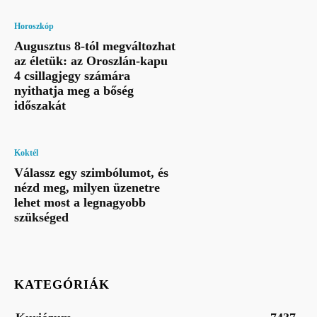
Horoszkóp
Augusztus 8-tól megváltozhat
az életük: az Oroszlán-kapu
4 csillagjegy számára
nyithatja meg a bőség
időszakát
Koktél
Válassz egy szimbólumot, és
nézd meg, milyen üzenetre
lehet most a legnagyobb
szükséged
KATEGÓRIÁK