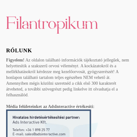
RÓLUNK
Figyelem!
Az oldalon található információk tájékoztató jellegűek, nem
helyettesítik a szakszerű orvosi véleményt. A kockázatokról és a
mellékhatásokról kérdezze meg kezelőorvosát, gyógyszerészét! A
honlapon található tartalom teljes egészében NEM vehető át.
Amennyiben mégis közölni szeretnéd a cikk első 300 karakterét
átveheted, a további szövegrészt pedig linkelve itt olvashatja el a
felhasználód.
Média felületeinket az AdsInteractive értékesíti: