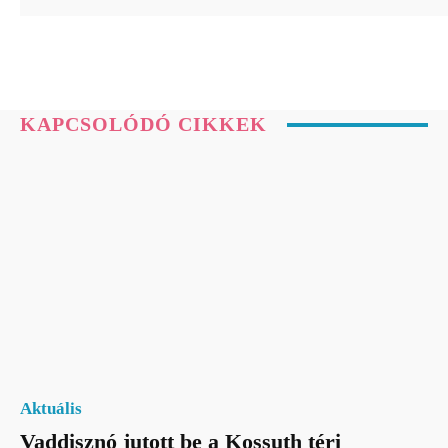
KAPCSOLÓDÓ CIKKEK
Aktuális
Vaddisznó jutott be a Kossuth téri