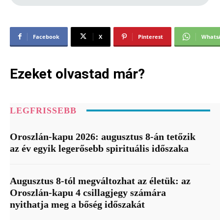
Facebook
X
Pinterest
Whats
Ezeket olvastad már?
LEGFRISSEBB
Oroszlán-kapu 2026: augusztus 8-án tetőzik
az év egyik legerősebb spirituális időszaka
Augusztus 8-tól megváltozhat az életük: az
Oroszlán-kapu 4 csillagjegy számára
nyithatja meg a bőség időszakát