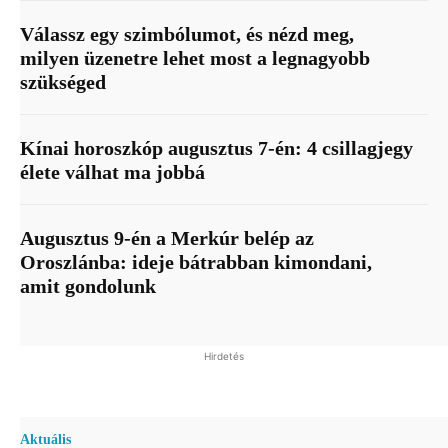
Válassz egy szimbólumot, és nézd meg,
milyen üzenetre lehet most a legnagyobb
szükséged
Kínai horoszkóp augusztus 7-én: 4 csillagjegy
élete válhat ma jobbá
Augusztus 9-én a Merkúr belép az
Oroszlánba: ideje bátrabban kimondani,
amit gondolunk
Hirdetés
Aktuális