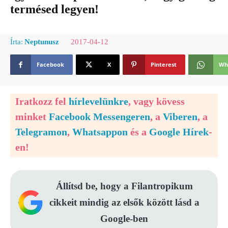
termésed legyen!
2017-04-12
Írta:
Neptunusz
Facebook
X
Pinterest
Wh
Iratkozz fel
hírlevelünkre
, vagy kövess
minket
Facebook Messengeren
, a
Viberen
, a
Telegramon
,
Whatsappon
és a
Google Hírek
-
en!
Állítsd be, hogy a Filantropikum
cikkeit mindig az elsők között lásd a
Google-ben