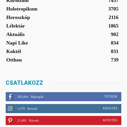
Kuriózum
7437
Holotropikum
3705
Horoszkóp
2116
Lélektár
1865
Aktuális
902
Napi Like
834
Koktél
831
Otthon
739
CSATLAKOZZ
TETSZIK
283,064
Rajongók
KÖVETÉS
1,570
Követő
KÖVETÉS
21,681
Követő