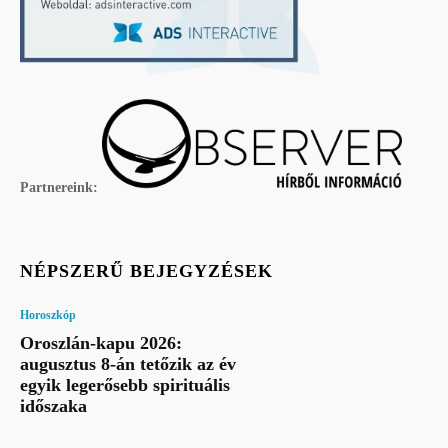
Partnereink:
NÉPSZERŰ BEJEGYZÉSEK
Horoszkóp
Oroszlán-kapu 2026:
augusztus 8-án tetőzik az év
egyik legerősebb spirituális
időszaka