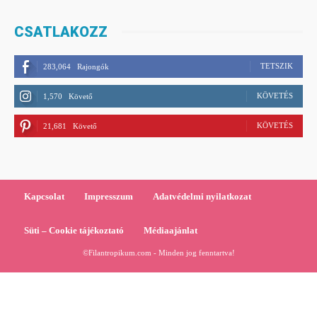
CSATLAKOZZ
TETSZIK
283,064
Rajongók
KÖVETÉS
1,570
Követő
KÖVETÉS
21,681
Követő
Kapcsolat
Impresszum
Adatvédelmi nyilatkozat
Süti – Cookie tájékoztató
Médiaajánlat
©Filantropikum.com - Minden jog fenntartva!