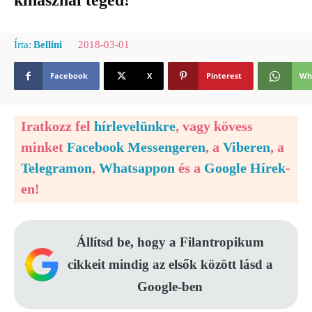
kihasznál téged!
2018-03-01
Írta:
Bellini
Facebook
X
Pinterest
Wh
Iratkozz fel
hírlevelünkre
, vagy kövess
minket
Facebook Messengeren
, a
Viberen
, a
Telegramon
,
Whatsappon
és a
Google Hírek
-
en!
Állítsd be, hogy a Filantropikum
cikkeit mindig az elsők között lásd a
Google-ben