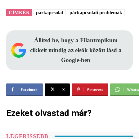
CÍMKÉK
párkapcsolat
párkapcsolati problémák
Állítsd be, hogy a Filantropikum
cikkeit mindig az elsők között lásd a
Google-ben
Facebook
X
Pinterest
Whats
Ezeket olvastad már?
LEGFRISSEBB