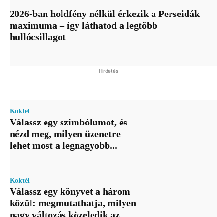
2026-ban holdfény nélkül érkezik a Perseidák
maximuma – így láthatod a legtöbb
hullócsillagot
Hirdetés
Koktél
Válassz egy szimbólumot, és
nézd meg, milyen üzenetre
lehet most a legnagyobb...
Koktél
Válassz egy könyvet a három
közül: megmutathatja, milyen
nagy változás közeledik az...