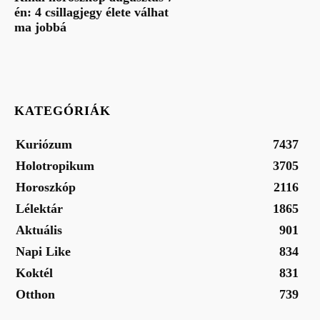
én: 4 csillagjegy élete válhat
ma jobbá
KATEGÓRIÁK
Kuriózum
7437
Holotropikum
3705
Horoszkóp
2116
Lélektár
1865
Aktuális
901
Napi Like
834
Koktél
831
Otthon
739