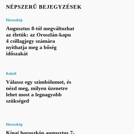
NÉPSZERŰ BEJEGYZÉSEK
Horoszkóp
Augusztus 8-tól megváltozhat
az életük: az Oroszlán-kapu
4 csillagjegy számára
nyithatja meg a bőség
időszakát
Koktél
Válassz egy szimbólumot, és
nézd meg, milyen üzenetre
lehet most a legnagyobb
szükséged
Horoszkóp
Kínai horoszkóp augusztus 7-