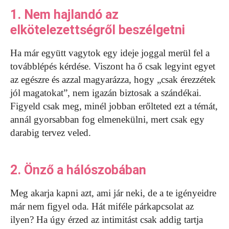
1. Nem hajlandó az
elkötelezettségről beszélgetni
Ha már együtt vagytok egy ideje joggal merül fel a
továbblépés kérdése. Viszont ha ő csak legyint egyet
az egészre és azzal magyarázza, hogy „csak érezzétek
jól magatokat”, nem igazán biztosak a szándékai.
Figyeld csak meg, minél jobban erőlteted ezt a témát,
annál gyorsabban fog elmenekülni, mert csak egy
darabig tervez veled.
2. Önző a hálószobában
Meg akarja kapni azt, ami jár neki, de a te igényeidre
már nem figyel oda. Hát miféle párkapcsolat az
ilyen? Ha úgy érzed az intimitást csak addig tartja