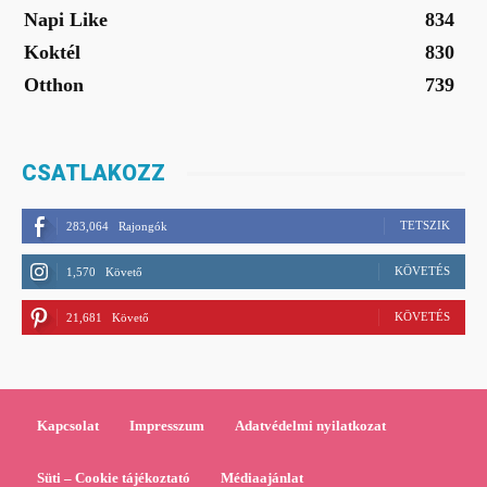
Napi Like
834
Koktél
830
Otthon
739
CSATLAKOZZ
TETSZIK
283,064
Rajongók
KÖVETÉS
1,570
Követő
KÖVETÉS
21,681
Követő
Kapcsolat
Impresszum
Adatvédelmi nyilatkozat
Süti – Cookie tájékoztató
Médiaajánlat