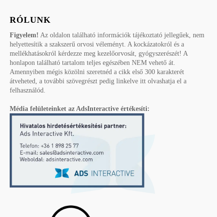
RÓLUNK
Figyelem!
Az oldalon található információk tájékoztató jellegűek, nem
helyettesítik a szakszerű orvosi véleményt. A kockázatokról és a
mellékhatásokról kérdezze meg kezelőorvosát, gyógyszerészét! A
honlapon található tartalom teljes egészében NEM vehető át.
Amennyiben mégis közölni szeretnéd a cikk első 300 karakterét
átveheted, a további szövegrészt pedig linkelve itt olvashatja el a
felhasználód.
Média felületeinket az AdsInteractive értékesíti: