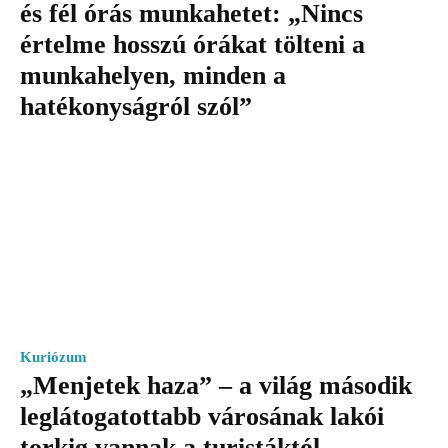
és fél órás munkahetet: „Nincs
értelme hosszú órákat tölteni a
munkahelyen, minden a
hatékonyságról szól”
Kuriózum
„Menjetek haza” – a világ második
leglátogatottabb városának lakói
torkig vannak a turistáktól