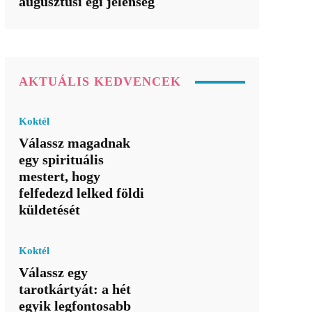
augusztusi égi jelenség
AKTUÁLIS KEDVENCEK
Koktél
Válassz magadnak
egy spirituális
mestert, hogy
felfedezd lelked földi
küldetését
Koktél
Válassz egy
tarotkártyát: a hét
egyik legfontosabb