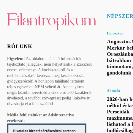
NÉPSZE
Horoszkóp
Augusztus 
RÓLUNK
Merkúr bel
Oroszlánba
Figyelem!
Az oldalon található információk
bátrabban
tájékoztató jellegűek, nem helyettesítik a szakszerű
kimondani,
orvosi véleményt. A kockázatokról és a
gondolunk
mellékhatásokról kérdezze meg kezelőorvosát,
gyógyszerészét! A honlapon található tartalom
teljes egészében NEM vehető át. Amennyiben
Aktuális
mégis közölni szeretnéd a cikk első 300 karakterét
átveheted, a további szövegrészt pedig linkelve itt
2026-ban h
olvashatja el a felhasználód.
nélkül érke
Perseidák
Média felületeinket az AdsInteractive
maximuma 
értékesíti:
láthatod a 
hullócsillag