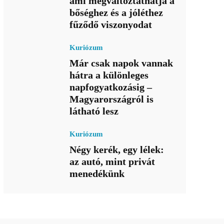
ami megváltoztathatja a
bőséghez és a jóléthez
fűződő viszonyodat
Kuriózum
Már csak napok vannak
hátra a különleges
napfogyatkozásig –
Magyarországról is
látható lesz
Kuriózum
Négy kerék, egy lélek:
az autó, mint privát
menedékünk