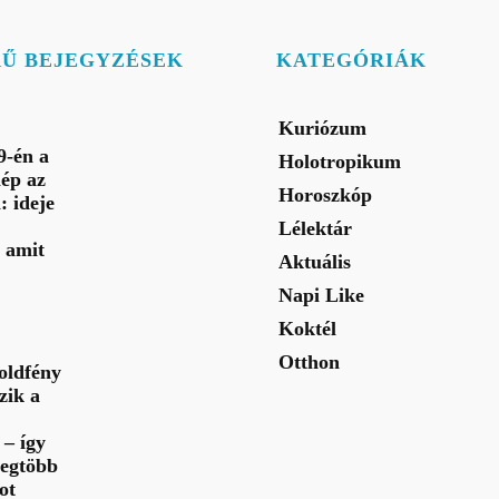
RŰ BEJEGYZÉSEK
KATEGÓRIÁK
Kuriózum
9-én a
Holotropikum
ép az
Horoszkóp
: ideje
Lélektár
 amit
Aktuális
Napi Like
Koktél
Otthon
oldfény
zik a
– így
legtöbb
ot