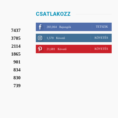
CSATLAKOZZ
TETSZIK
283,064
Rajongók
7437
3705
KÖVETÉS
1,570
Követő
2114
KÖVETÉS
21,681
Követő
1865
901
834
830
739