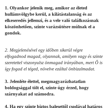
1. Olyankor jelenik meg, amikor az életed
hullámvölgybe kerül, a kilátástalanság és az
elkeseredés jellemzi, és a vele való találkozásnak
köszönhetően, szinte varázsütésre múlnak el a
gondok.
2. Megjelenésével egy időben sikerül végre
elfogadnod magad, olyannak, amilyen vagy és szinte
szeretettel viszonyulsz önmagad irányában, mert Ő is
így fogad el téged, növelve ezáltal önbizalmadat.
3. Jelenléte élettel, megmagyarázhatatlan
boldogsággal tölt el, szinte úgy érzed, hogy
szárnyakat ad számodra.
4. Ha egy szinte biztos balesettől csodával határos