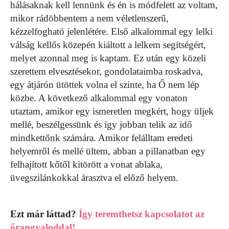
hálásaknak kell lennünk és én is módfelett az voltam,
mikor rádöbbentem a nem véletlenszerű,
kézzelfogható jelenlétére. Első alkalommal egy lelki
válság kellős közepén kiáltott a lelkem segítségért,
melyet azonnal meg is kaptam. Ez után egy közeli
szerettem elvesztésekor, gondolataimba roskadva,
egy átjárón ütöttek volna el szinte, ha Ő nem lép
közbe. A következő alkalommal egy vonaton
utaztam, amikor egy ismeretlen megkért, hogy üljek
mellé, beszélgessünk és így jobban telik az idő
mindkettőnk számára. Amikor felálltam eredeti
helyemről és mellé ültem, abban a pillanatban egy
felhajított kőtől kitörött a vonat ablaka,
üvegszilánkokkal árasztva el előző helyem.
Ezt már láttad?
Így teremthetsz kapcsolatot az
őrangyaloddal!