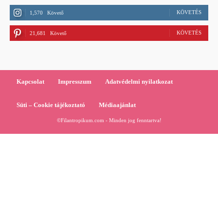
KÖVETÉS
1,570
Követő
KÖVETÉS
21,681
Követő
Kapcsolat
Impresszum
Adatvédelmi nyilatkozat
Süti – Cookie tájékoztató
Médiaajánlat
©Filantropikum.com - Minden jog fenntartva!