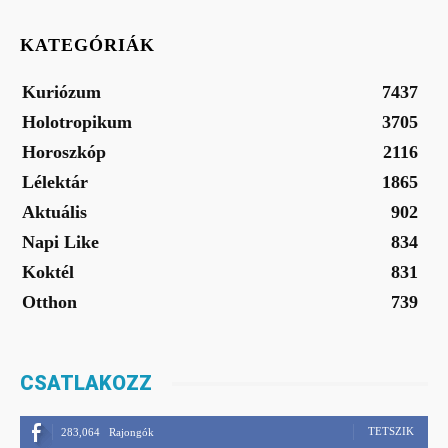
KATEGÓRIÁK
Kuriózum
7437
Holotropikum
3705
Horoszkóp
2116
Lélektár
1865
Aktuális
902
Napi Like
834
Koktél
831
Otthon
739
CSATLAKOZZ
TETSZIK
283,064
Rajongók