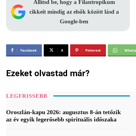
Állítsd be, hogy a Filantropikum
cikkeit mindig az elsők között lásd a
Google-ben
Facebook
X
Pinterest
Whats
Ezeket olvastad már?
LEGFRISSEBB
Oroszlán-kapu 2026: augusztus 8-án tetőzik
az év egyik legerősebb spirituális időszaka