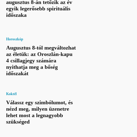
augusztus 8-án tetőzik az év
egyik legerősebb spirituális
időszaka
Horoszkóp
Augusztus 8-tól megváltozhat
az életük: az Oroszlán-kapu
4 csillagjegy számára
nyithatja meg a bőség
időszakát
Koktél
Válassz egy szimbólumot, és
nézd meg, milyen üzenetre
lehet most a legnagyobb
szükséged