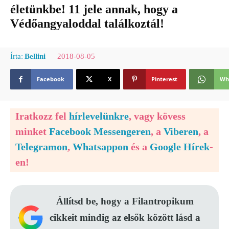
életünkbe! 11 jele annak, hogy a
Védőangyaloddal találkoztál!
2018-08-05
Írta:
Bellini
Facebook
X
Pinterest
Wh
Iratkozz fel
hírlevelünkre
, vagy kövess
minket
Facebook Messengeren
, a
Viberen
, a
Telegramon
,
Whatsappon
és a
Google Hírek
-
en!
Állítsd be, hogy a Filantropikum
cikkeit mindig az elsők között lásd a