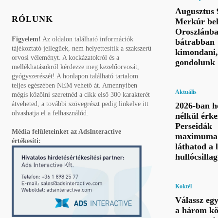
Augusztus 
RÓLUNK
Merkúr bel
Oroszlánba
Figyelem!
Az oldalon található információk
bátrabban
tájékoztató jellegűek, nem helyettesítik a szakszerű
kimondani,
orvosi véleményt. A kockázatokról és a
gondolunk
mellékhatásokról kérdezze meg kezelőorvosát,
gyógyszerészét! A honlapon található tartalom
teljes egészében NEM vehető át. Amennyiben
Aktuális
mégis közölni szeretnéd a cikk első 300 karakterét
átveheted, a további szövegrészt pedig linkelve itt
2026-ban h
olvashatja el a felhasználód.
nélkül érke
Perseidák
Média felületeinket az AdsInteractive
maximuma 
értékesíti:
láthatod a 
hullócsillag
Koktél
Válassz eg
a három kö