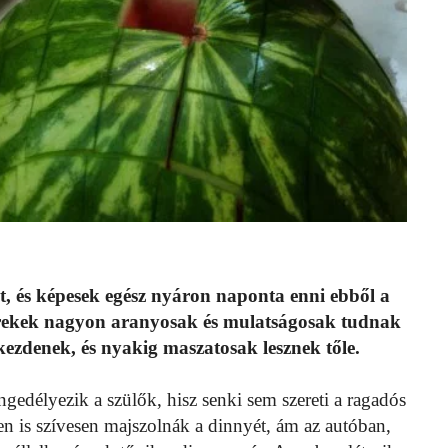
t, és képesek egész nyáron naponta enni ebből a
gyerekek nagyon aranyosak és mulatságosak tudnak
kezdenek, és nyakig maszatosak lesznek tőle.
ngedélyezik a szülők, hisz senki sem szereti a ragadós
n is szívesen majszolnák a dinnyét, ám az autóban,