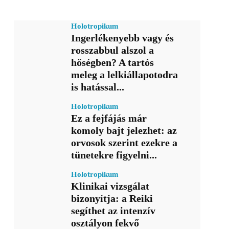
Holotropikum
Ingerlékenyebb vagy és
rosszabbul alszol a
hőségben? A tartós
meleg a lelkiállapotodra
is hatással...
Holotropikum
Ez a fejfájás már
komoly bajt jelezhet: az
orvosok szerint ezekre a
tünetekre figyelni...
Holotropikum
Klinikai vizsgálat
bizonyítja: a Reiki
segíthet az intenzív
osztályon fekvő