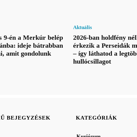
Aktuális
 9-én a Merkúr belép
2026-ban holdfény nél
ánba: ideje bátrabban
érkezik a Perseidák
i, amit gondolunk
– így láthatod a legtö
hullócsillagot
RŰ BEJEGYZÉSEK
KATEGÓRIÁK
Kuriózum