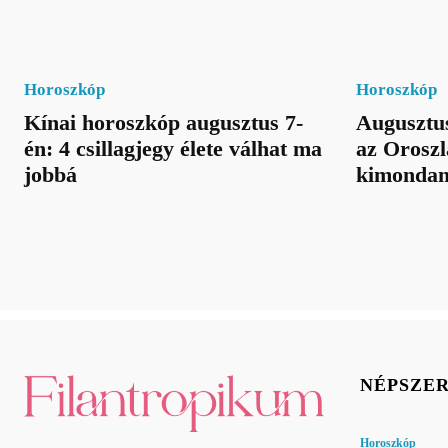
Horoszkóp
Horoszkóp
Kínai horoszkóp augusztus 7-
Augusztus
én: 4 csillagjegy élete válhat ma
az Oroszl
jobbá
kimondan
NÉPSZE
Horoszkóp