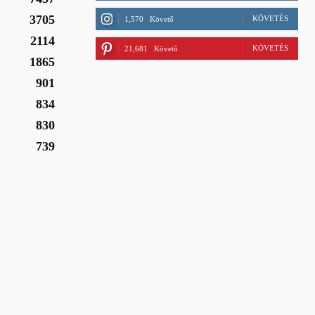
3705
KÖVETÉS
1,570
Követő
2114
KÖVETÉS
21,681
Követő
1865
901
834
830
739