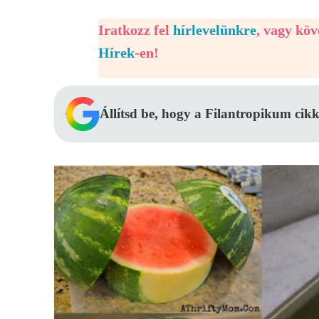
Iratkozz fel
hírlevelünkre
, vagy kö
Hírek
-en!
Állítsd be, hogy a Filantropikum cikk