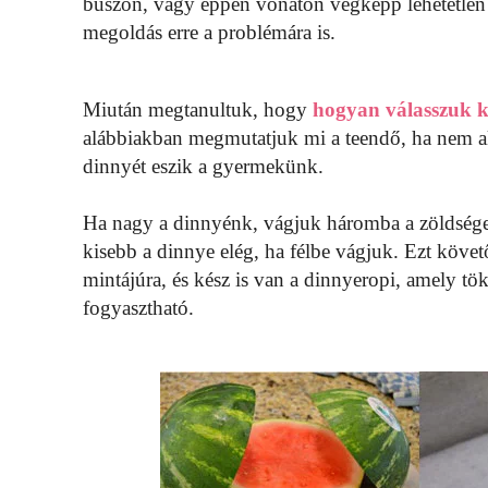
buszon, vagy éppen vonaton végképp lehetetlen 
megoldás erre a problémára is.
Miután megtanultuk, hogy
hogyan válasszuk ki
alábbiakban megmutatjuk mi a teendő, ha nem a
dinnyét eszik a gyermekünk.
Ha nagy a dinnyénk, vágjuk háromba a zöldséget:
kisebb a dinnye elég, ha félbe vágjuk. Ezt köve
mintájúra, és kész is van a dinnyeropi, amely tö
fogyasztható.