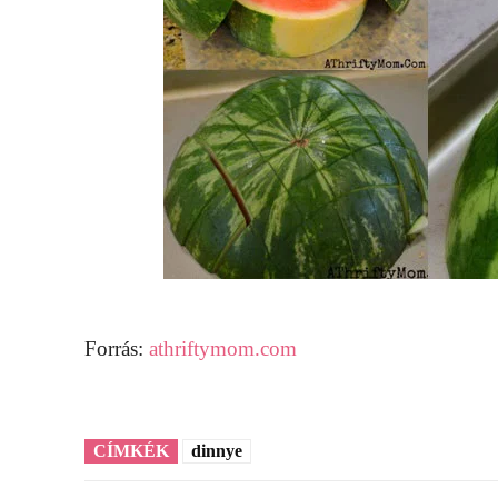
Forrás:
athriftymom.com
CÍMKÉK
dinnye