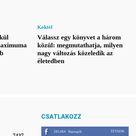
Koktél
kül
Válassz egy könyvet a három
 maximuma
közül: megmutathatja, milyen
bb
nagy változás közeledik az
életedben
CSATLAKOZZ
TETSZIK
283,064
Rajongók
7437