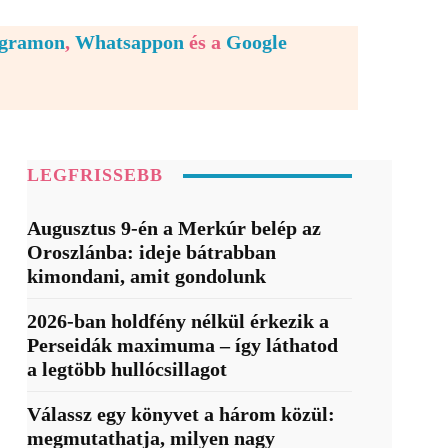
egramon
,
Whatsappon
és a
Google
LEGFRISSEBB
Augusztus 9-én a Merkúr belép az
Oroszlánba: ideje bátrabban
kimondani, amit gondolunk
2026-ban holdfény nélkül érkezik a
Perseidák maximuma – így láthatod
a legtöbb hullócsillagot
Válassz egy könyvet a három közül:
megmutathatja, milyen nagy