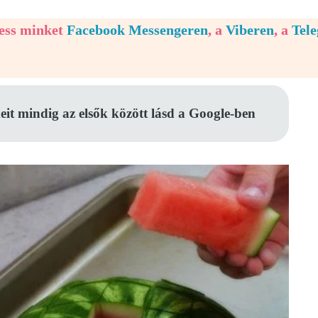
vess minket
Facebook Messengeren
, a
Viberen
, a
Tel
eit mindig az elsők között lásd a Google-ben