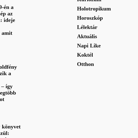
9-én a
Holotropikum
ép az
Horoszkóp
: ideje
Lélektár
 amit
Aktuális
Napi Like
Koktél
Otthon
oldfény
zik a
– így
legtöbb
ot
y könyvet
zül: