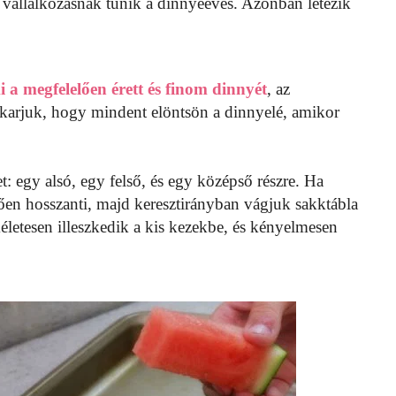
vállalkozásnak tűnik a dinnyeevés. Azonban létezik
 a megfelelően érett és finom dinnyét
, az
karjuk, hogy mindent elöntsön a dinnyelé, amikor
 egy alsó, egy felső, és egy középső részre. Ha
tően hosszanti, majd keresztirányban vágjuk sakktábla
kéletesen illeszkedik a kis kezekbe, és kényelmesen