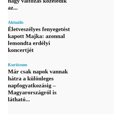
nagy változás közeledik
az...
Aktuális
Életveszélyes fenyegetést
kapott Majka: azonnal
lemondta erdélyi
koncertjét
Kuriózum
Már csak napok vannak
hátra a különleges
napfogyatkozásig –
Magyarországról is
látható...