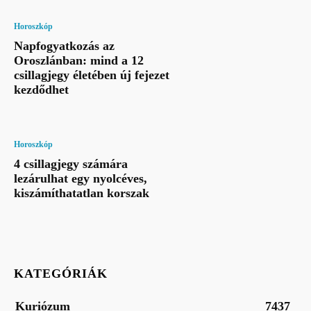
Horoszkóp
Napfogyatkozás az
Oroszlánban: mind a 12
csillagjegy életében új fejezet
kezdődhet
Horoszkóp
4 csillagjegy számára
lezárulhat egy nyolcéves,
kiszámíthatatlan korszak
KATEGÓRIÁK
Kuriózum
7437