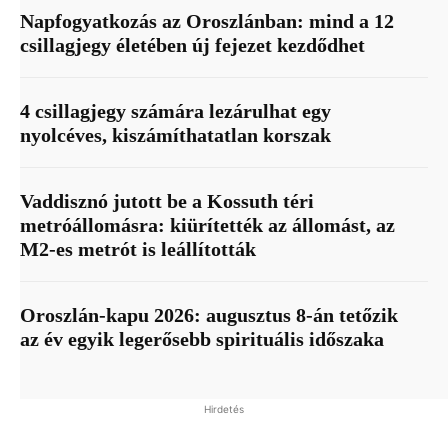
Napfogyatkozás az Oroszlánban: mind a 12
csillagjegy életében új fejezet kezdődhet
4 csillagjegy számára lezárulhat egy
nyolcéves, kiszámíthatatlan korszak
Vaddisznó jutott be a Kossuth téri
metróállomásra: kiürítették az állomást, az
M2-es metrót is leállították
Oroszlán-kapu 2026: augusztus 8-án tetőzik
az év egyik legerősebb spirituális időszaka
Hirdetés