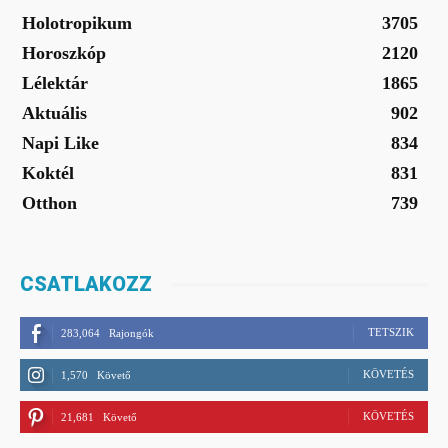
Holotropikum
3705
Horoszkóp
2120
Lélektár
1865
Aktuális
902
Napi Like
834
Koktél
831
Otthon
739
CSATLAKOZZ
TETSZIK
283,064
Rajongók
KÖVETÉS
1,570
Követő
KÖVETÉS
21,681
Követő