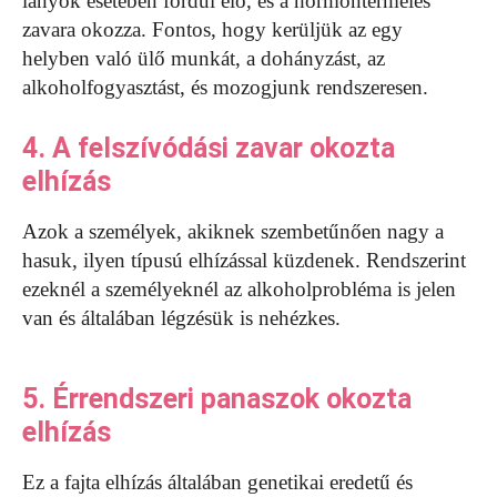
lányok esetében fordul elő, és a hormontermelés
zavara okozza. Fontos, hogy kerüljük az egy
helyben való ülő munkát, a dohányzást, az
alkoholfogyasztást, és mozogjunk rendszeresen.
4. A felszívódási zavar okozta
elhízás
Azok a személyek, akiknek szembetűnően nagy a
hasuk, ilyen típusú elhízással küzdenek. Rendszerint
ezeknél a személyeknél az alkoholprobléma is jelen
van és általában légzésük is nehézkes.
5. Érrendszeri panaszok okozta
elhízás
Ez a fajta elhízás általában genetikai eredetű és