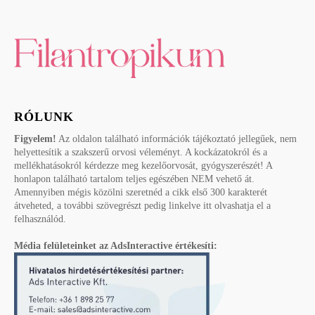
RÓLUNK
Figyelem!
Az oldalon található információk tájékoztató jellegűek, nem
helyettesítik a szakszerű orvosi véleményt. A kockázatokról és a
mellékhatásokról kérdezze meg kezelőorvosát, gyógyszerészét! A
honlapon található tartalom teljes egészében NEM vehető át.
Amennyiben mégis közölni szeretnéd a cikk első 300 karakterét
átveheted, a további szövegrészt pedig linkelve itt olvashatja el a
felhasználód.
Média felületeinket az AdsInteractive értékesíti: