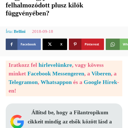
felhalmozódott plusz kilók
függvényében?
2018-09-18
Írta:
Bellini
Facebook
X
Pinterest
Wh
Iratkozz fel
hírlevelünkre
, vagy kövess
minket
Facebook Messengeren
, a
Viberen
, a
Telegramon
,
Whatsappon
és a
Google Hírek
-
en!
Állítsd be, hogy a Filantropikum
cikkeit mindig az elsők között lásd a