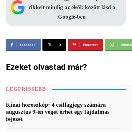
cikkeit mindig az elsők között lásd a
Google-ben
Facebook
X
Pinterest
Whats
Ezeket olvastad már?
LEGFRISSEBB
Kínai horoszkóp: 4 csillagjegy számára
augusztus 9-én véget érhet egy fájdalmas
fejezet