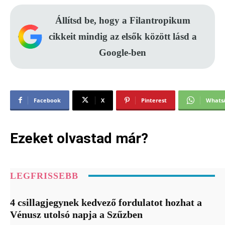
Állítsd be, hogy a Filantropikum
cikkeit mindig az elsők között lásd a
Google-ben
Facebook
X
Pinterest
Whats
Ezeket olvastad már?
LEGFRISSEBB
4 csillagjegynek kedvező fordulatot hozhat a
Vénusz utolsó napja a Szűzben