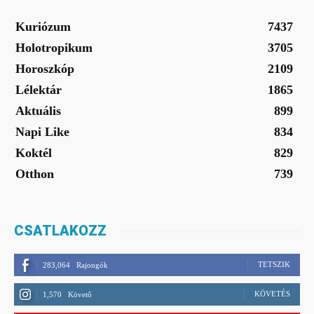
Kuriózum
7437
Holotropikum
3705
Horoszkóp
2109
Lélektár
1865
Aktuális
899
Napi Like
834
Koktél
829
Otthon
739
CSATLAKOZZ
TETSZIK
283,064
Rajongók
KÖVETÉS
1,570
Követő