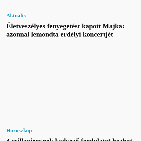
Aktuális
Életveszélyes fenyegetést kapott Majka:
azonnal lemondta erdélyi koncertjét
Horoszkóp
4 csillagjegynek kedvező fordulatot hozhat