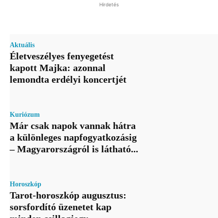
Hirdetés
Aktuális
Életveszélyes fenyegetést
kapott Majka: azonnal
lemondta erdélyi koncertjét
Kuriózum
Már csak napok vannak hátra
a különleges napfogyatkozásig
– Magyarországról is látható...
Horoszkóp
Tarot-horoszkóp augusztus:
sorsfordító üzenetet kap