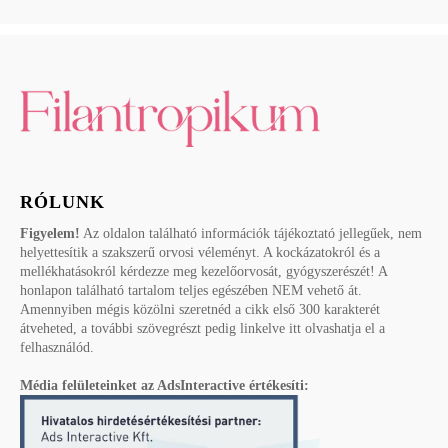
RÓLUNK
Figyelem!
Az oldalon található információk tájékoztató jellegűek, nem
helyettesítik a szakszerű orvosi véleményt. A kockázatokról és a
mellékhatásokról kérdezze meg kezelőorvosát, gyógyszerészét! A
honlapon található tartalom teljes egészében NEM vehető át.
Amennyiben mégis közölni szeretnéd a cikk első 300 karakterét
átveheted, a további szövegrészt pedig linkelve itt olvashatja el a
felhasználód.
Média felületeinket az AdsInteractive értékesíti: