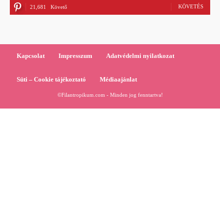
KÖVETÉS
21,681
Követő
Kapcsolat
Impresszum
Adatvédelmi nyilatkozat
Süti – Cookie tájékoztató
Médiaajánlat
©Filantropikum.com - Minden jog fenntartva!