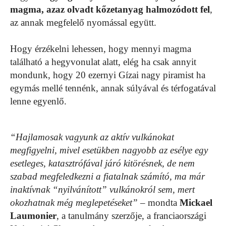
magma, azaz olvadt kőzetanyag halmozódott fel
,
az annak megfelelő nyomással együtt.
Hogy érzékelni lehessen, hogy mennyi magma
található a hegyvonulat alatt, elég ha csak annyit
mondunk, hogy 20 ezernyi Gízai nagy piramist ha
egymás mellé tennénk, annak súlyával és térfogatával
lenne egyenlő.
“Hajlamosak vagyunk az aktív vulkánokat
megfigyelni, mivel esetükben nagyobb az esélye egy
esetleges, katasztrófával járó kitörésnek, de nem
szabad megfeledkezni a fiatalnak számító, ma már
inaktívnak “nyilvánított” vulkánokról sem, mert
okozhatnak még meglepetéseket”
– mondta
Mickael
Laumonier
, a tanulmány szerzője, a franciaországi