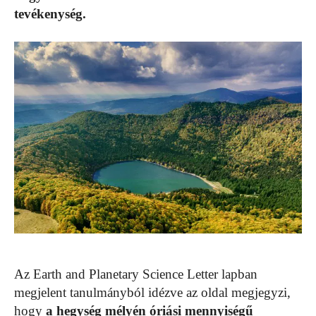
tevékenység.
Az Earth and Planetary Science Letter lapban
megjelent tanulmányból idézve az oldal megjegyzi,
hogy
a hegység mélyén óriási mennyiségű