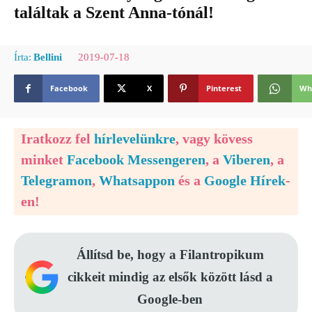
találtak a Szent Anna-tónál!
2019-07-18
Írta:
Bellini
Facebook
X
Pinterest
Wh
Iratkozz fel
hírlevelünkre
, vagy kövess
minket
Facebook Messengeren
, a
Viberen
, a
Telegramon
,
Whatsappon
és a
Google Hírek
-
en!
Állítsd be, hogy a Filantropikum
cikkeit mindig az elsők között lásd a
Google-ben