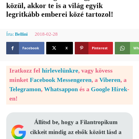
közül, akkor te is a világ egyik
legritkább emberei közé tartozol!
2018-02-28
Írta:
Bellini
Facebook
X
Pinterest
Wh
Iratkozz fel
hírlevelünkre
, vagy kövess
minket
Facebook Messengeren
, a
Viberen
, a
Telegramon
,
Whatsappon
és a
Google Hírek
-
en!
Állítsd be, hogy a Filantropikum
cikkeit mindig az elsők között lásd a