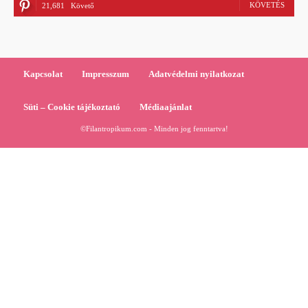
KÖVETÉS
21,681
Követő
Kapcsolat
Impresszum
Adatvédelmi nyilatkozat
Süti – Cookie tájékoztató
Médiaajánlat
©Filantropikum.com - Minden jog fenntartva!