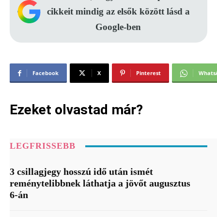
cikkeit mindig az elsők között lásd a
Google-ben
Facebook
X
Pinterest
Whats
Ezeket olvastad már?
LEGFRISSEBB
3 csillagjegy hosszú idő után ismét
reménytelibbnek láthatja a jövőt augusztus
6-án