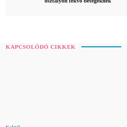
osztályon fekvő betegeknek
KAPCSOLÓDÓ CIKKEK