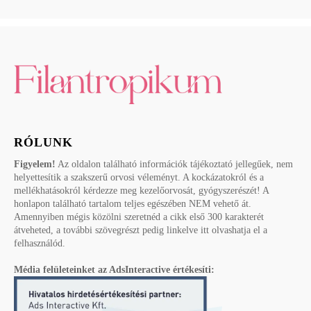
RÓLUNK
Figyelem!
Az oldalon található információk tájékoztató jellegűek, nem
helyettesítik a szakszerű orvosi véleményt. A kockázatokról és a
mellékhatásokról kérdezze meg kezelőorvosát, gyógyszerészét! A
honlapon található tartalom teljes egészében NEM vehető át.
Amennyiben mégis közölni szeretnéd a cikk első 300 karakterét
átveheted, a további szövegrészt pedig linkelve itt olvashatja el a
felhasználód.
Média felületeinket az AdsInteractive értékesíti: