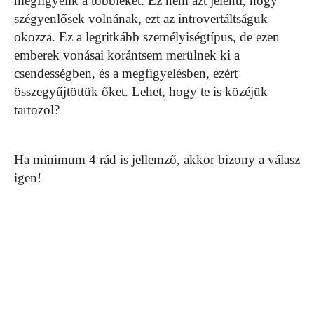
megfigyelik a többieket. Ez nem azt jelenti, hogy
szégyenlősek volnának, ezt az introvertáltságuk
okozza. Ez a legritkább személyiségtípus, de ezen
emberek vonásai korántsem merülnek ki a
csendességben, és a megfigyelésben, ezért
összegyűjtöttük őket. Lehet, hogy te is közéjük
tartozol?
Ha minimum 4 rád is jellemző, akkor bizony a válasz
igen!