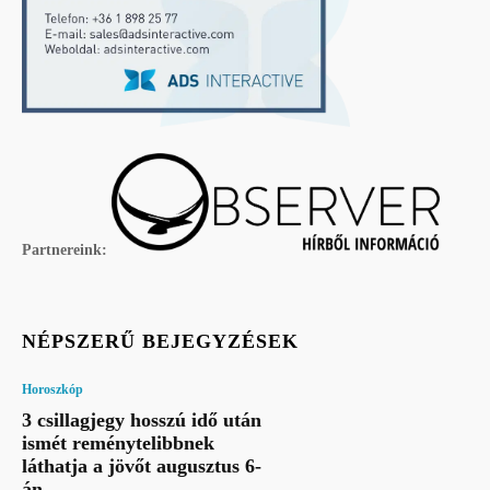
Partnereink:
NÉPSZERŰ BEJEGYZÉSEK
Horoszkóp
3 csillagjegy hosszú idő után
ismét reménytelibbnek
láthatja a jövőt augusztus 6-
án