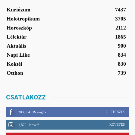
Kuriózum
7437
Holotropikum
3705
Horoszkóp
2112
Lélektár
1865
Aktuális
900
Napi Like
834
Koktél
830
Otthon
739
CSATLAKOZZ
TETSZIK
283,064
Rajongók
KÖVETÉS
1,570
Követő