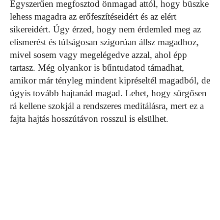
Egyszerűen megfosztod önmagad attól, hogy büszke
lehess magadra az erőfeszítéseidért és az elért
sikereidért. Úgy érzed, hogy nem érdemled meg az
elismerést és túlságosan szigorúan állsz magadhoz,
mivel sosem vagy megelégedve azzal, ahol épp
tartasz. Még olyankor is bűntudatod támadhat,
amikor már tényleg mindent kipréseltél magadból, de
úgyis tovább hajtanád magad. Lehet, hogy sürgősen
rá kellene szokjál a rendszeres meditálásra, mert ez a
fajta hajtás hosszútávon rosszul is elsülhet.