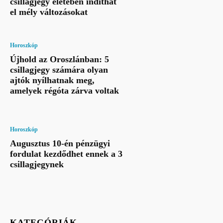
csillagjegy életében indíthat
el mély változásokat
Horoszkóp
Újhold az Oroszlánban: 5
csillagjegy számára olyan
ajtók nyílhatnak meg,
amelyek régóta zárva voltak
Horoszkóp
Augusztus 10-én pénzügyi
fordulat kezdődhet ennek a 3
csillagjegynek
KATEGÓRIÁK