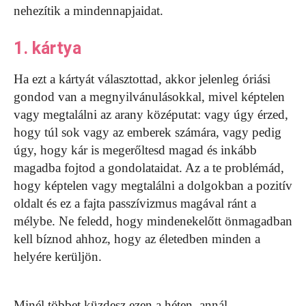
nehezítik a mindennapjaidat.
1. kártya
Ha ezt a kártyát választottad, akkor jelenleg óriási
gondod van a megnyilvánulásokkal, mivel képtelen
vagy megtalálni az arany középutat: vagy úgy érzed,
hogy túl sok vagy az emberek számára, vagy pedig
úgy, hogy kár is megerőltesd magad és inkább
magadba fojtod a gondolataidat. Az a te problémád,
hogy képtelen vagy megtalálni a dolgokban a pozitív
oldalt és ez a fajta passzívizmus magával ránt a
mélybe. Ne feledd, hogy mindenekelőtt önmagadban
kell bíznod ahhoz, hogy az életedben minden a
helyére kerüljön.
Minél többet küzdesz ezen a héten, annál