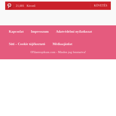
KÖVETÉS
21,681
Követő
Kapcsolat
Impresszum
Adatvédelmi nyilatkozat
Süti – Cookie tájékoztató
Médiaajánlat
©Filantropikum.com - Minden jog fenntartva!