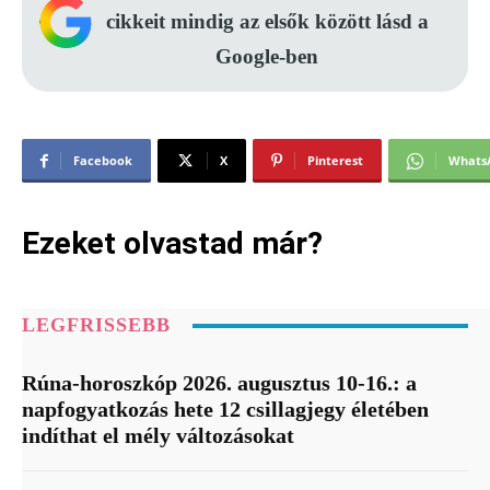
cikkeit mindig az elsők között lásd a
Google-ben
Facebook
X
Pinterest
Whats
Ezeket olvastad már?
LEGFRISSEBB
Rúna-horoszkóp 2026. augusztus 10-16.: a
napfogyatkozás hete 12 csillagjegy életében
indíthat el mély változásokat