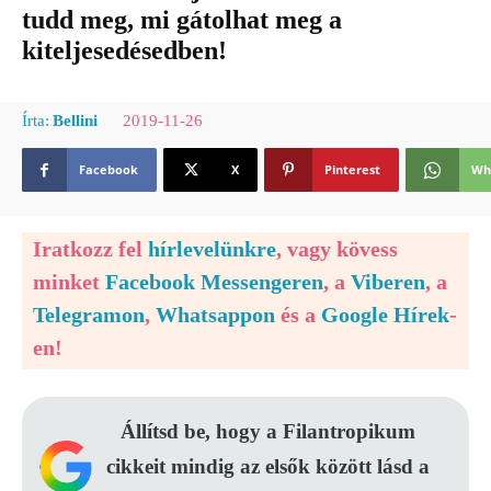
tudd meg, mi gátolhat meg a
kiteljesedésedben!
2019-11-26
Írta:
Bellini
Facebook
X
Pinterest
Wh
Iratkozz fel
hírlevelünkre
, vagy kövess
minket
Facebook Messengeren
, a
Viberen
, a
Telegramon
,
Whatsappon
és a
Google Hírek
-
en!
Állítsd be, hogy a Filantropikum
cikkeit mindig az elsők között lásd a