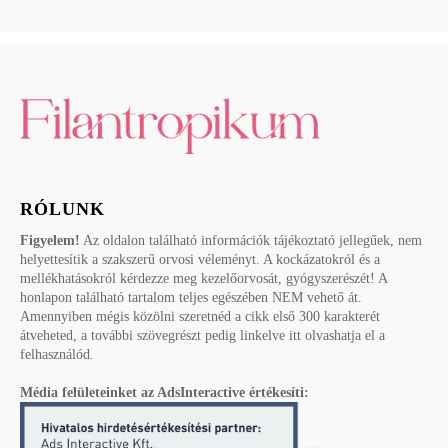
RÓLUNK
Figyelem!
Az oldalon található információk tájékoztató jellegűek, nem
helyettesítik a szakszerű orvosi véleményt. A kockázatokról és a
mellékhatásokról kérdezze meg kezelőorvosát, gyógyszerészét! A
honlapon található tartalom teljes egészében NEM vehető át.
Amennyiben mégis közölni szeretnéd a cikk első 300 karakterét
átveheted, a további szövegrészt pedig linkelve itt olvashatja el a
felhasználód.
Média felületeinket az AdsInteractive értékesíti: