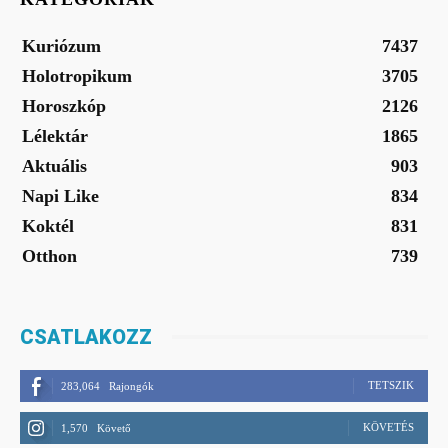
Kuriózum
7437
Holotropikum
3705
Horoszkóp
2126
Lélektár
1865
Aktuális
903
Napi Like
834
Koktél
831
Otthon
739
CSATLAKOZZ
TETSZIK
283,064
Rajongók
KÖVETÉS
1,570
Követő