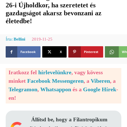
26-i Újholdkor, ha szeretetet és
gazdagságot akarsz bevonzani az
életedbe!
2019-11-25
Írta:
Bellini
Facebook
X
Pinterest
Wh
Iratkozz fel
hírlevelünkre
, vagy kövess
minket
Facebook Messengeren
, a
Viberen
, a
Telegramon
,
Whatsappon
és a
Google Hírek
-
en!
Állítsd be, hogy a Filantropikum