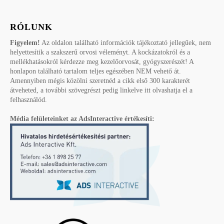
RÓLUNK
Figyelem!
Az oldalon található információk tájékoztató jellegűek, nem
helyettesítik a szakszerű orvosi véleményt. A kockázatokról és a
mellékhatásokról kérdezze meg kezelőorvosát, gyógyszerészét! A
honlapon található tartalom teljes egészében NEM vehető át.
Amennyiben mégis közölni szeretnéd a cikk első 300 karakterét
átveheted, a további szövegrészt pedig linkelve itt olvashatja el a
felhasználód.
Média felületeinket az AdsInteractive értékesíti: