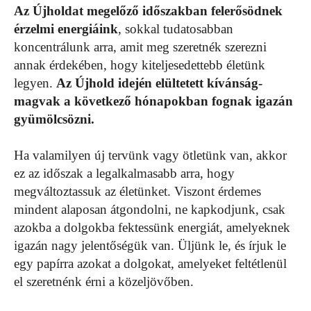
Az Újholdat megelőző időszakban felerősödnek
érzelmi energiáink
, sokkal tudatosabban
koncentrálunk arra, amit meg szeretnék szerezni
annak érdekében, hogy kiteljesedettebb életünk
legyen.
Az Újhold idején elültetett kívánság-
magvak a következő hónapokban fognak igazán
gyümölcsözni.
Ha valamilyen új tervünk vagy ötletünk van, akkor
ez az időszak a legalkalmasabb arra, hogy
megváltoztassuk az életünket. Viszont érdemes
mindent alaposan átgondolni, ne kapkodjunk, csak
azokba a dolgokba fektessünk energiát, amelyeknek
igazán nagy jelentőségük van. Üljünk le, és írjuk le
egy papírra azokat a dolgokat, amelyeket feltétlenül
el szeretnénk érni a közeljövőben.