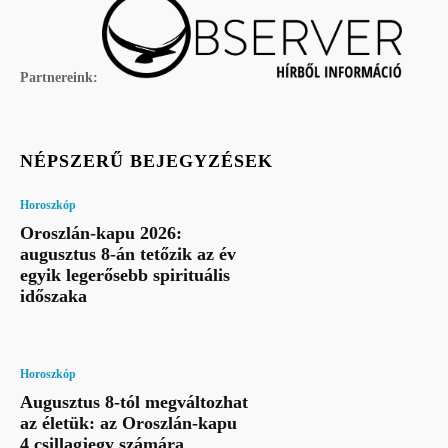
Partnereink:
NÉPSZERŰ BEJEGYZÉSEK
Horoszkóp
Oroszlán-kapu 2026:
augusztus 8-án tetőzik az év
egyik legerősebb spirituális
időszaka
Horoszkóp
Augusztus 8-tól megváltozhat
az életük: az Oroszlán-kapu
4 csillagjegy számára