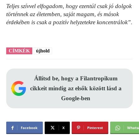
Teljes szívvel elfogadom, hogy ezentúl csak jó dolgok
történnek az életemben, saját magam, és mások
érdekében is csak a pozitív helyzetekre koncentrálok”.
CÍMKÉK
újhold
Állítsd be, hogy a Filantropikum
cikkeit mindig az elsők között lásd a
Google-ben
Facebook
X
Pinterest
Whats