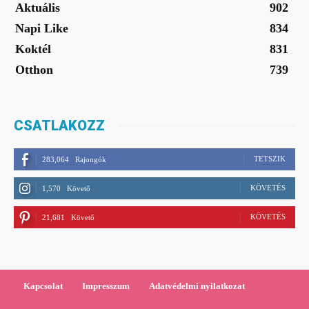
Aktuális
902
Napi Like
834
Koktél
831
Otthon
739
CSATLAKOZZ
TETSZIK
283,064
Rajongók
KÖVETÉS
1,570
Követő
KÖVETÉS
21,681
Követő
Kapcsolat
Impresszum
Adatvédelmi nyilatkozat