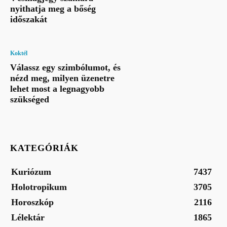
nyithatja meg a bőség
időszakát
Koktél
Válassz egy szimbólumot, és
nézd meg, milyen üzenetre
lehet most a legnagyobb
szükséged
KATEGÓRIÁK
Kuriózum
7437
Holotropikum
3705
Horoszkóp
2116
Lélektár
1865