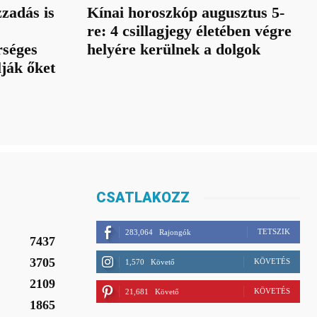
zadás is
Kínai horoszkóp augusztus 5-
re: 4 csillagjegy életében végre
rséges
helyére kerülnek a dolgok
lják őket
CSATLAKOZZ
TETSZIK
283,064
Rajongók
7437
3705
KÖVETÉS
1,570
Követő
2109
KÖVETÉS
21,681
Követő
1865