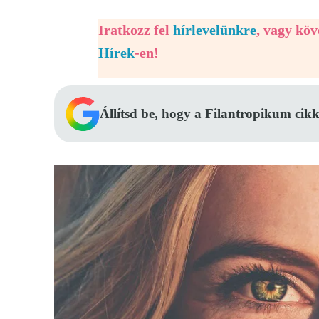
Iratkozz fel
hírlevelünkre
, vagy kö
Hírek
-en!
Állítsd be, hogy a Filantropikum cikk