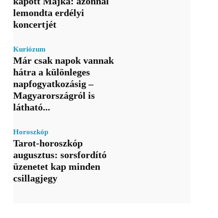
kapott Majka: azonnal
lemondta erdélyi
koncertjét
Kuriózum
Már csak napok vannak
hátra a különleges
napfogyatkozásig –
Magyarországról is
látható...
Horoszkóp
Tarot-horoszkóp
augusztus: sorsfordító
üzenetet kap minden
csillagjegy