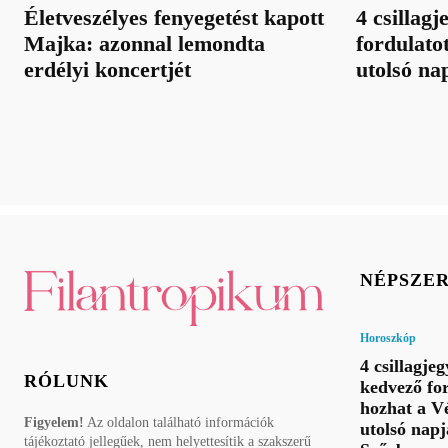
Életveszélyes fenyegetést kapott
4 csillag
Majka: azonnal lemondta
fordulato
erdélyi koncertjét
utolsó na
NÉPSZE
Horoszkóp
4 csillagje
RÓLUNK
kedvező fo
hozhat a V
Figyelem!
Az oldalon található információk
utolsó napj
tájékoztató jellegűek, nem helyettesítik a szakszerű