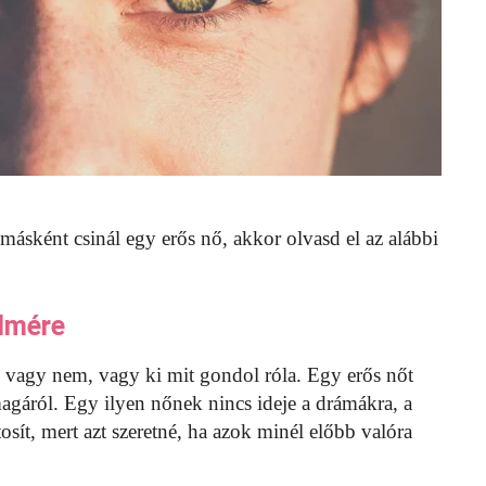
másként csinál egy erős nő, akkor olvasd el az alábbi
elmére
, vagy nem, vagy ki mit gondol róla. Egy erős nőt
magáról. Egy ilyen nőnek nincs ideje a drámákra, a
osít, mert azt szeretné, ha azok minél előbb valóra