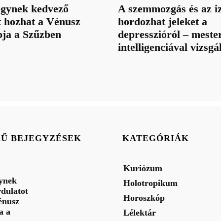
jegynek kedvező
A szemmozgás és az iz
t hozhat a Vénusz
hordozhat jeleket a
pja a Szűzben
depresszióról – meste
intelligenciával vizsgá
RŰ BEJEGYZÉSEK
KATEGÓRIÁK
Kuriózum
gynek
Holotropikum
rdulatot
Horoszkóp
énusz
a a
Lélektár