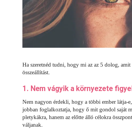
Ha szeretnéd tudni, hogy mi az az 5 dolog, amit 
összeállítást.
1. Nem vágyik a környezete figy
Nem nagyon érdekli, hogy a többi ember látja-e
jobban foglalkoztatja, hogy ő mit gondol saját 
pletykákra, hanem az előtte álló célokra összpont
váljanak.