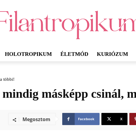
HOLOTROPIKUM
ÉLETMÓD
KURIÓZUM
a többi!
ő mindig másképp csinál, m
Megosztom
Facebook
X