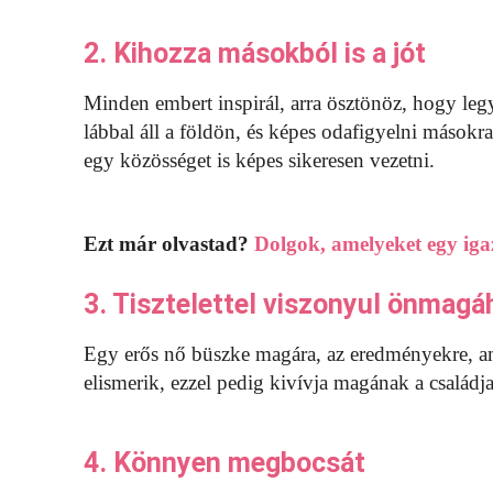
2. Kihozza másokból is a jót
Minden embert inspirál, arra ösztönöz, hogy leg
lábbal áll a földön, és képes odafigyelni másokra
egy közösséget is képes sikeresen vezetni.
Ezt már olvastad?
Dolgok, amelyeket egy iga
3. Tisztelettel viszonyul önmagáh
Egy erős nő büszke magára, az eredményekre, ami
elismerik, ezzel pedig kivívja magának a családja,
4. Könnyen megbocsát