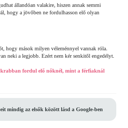
gudhat állandóan valakire, hiszen annak semmi
rál, hogy a jövőben ne fordulhasson elő olyan
i őt, hogy mások milyen véleménnyel vannak róla.
gyan neki a legjobb. Ezért nem kér senkitől engedélyt.
krabban fordul elő nőknél, mint a férfiaknál
eit mindig az elsők között lásd a Google-ben