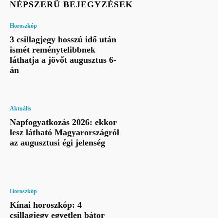
NÉPSZERŰ BEJEGYZÉSEK
Horoszkóp
3 csillagjegy hosszú idő után
ismét reménytelibbnek
láthatja a jövőt augusztus 6-
án
Aktuális
Napfogyatkozás 2026: ekkor
lesz látható Magyarországról
az augusztusi égi jelenség
Horoszkóp
Kínai horoszkóp: 4
csillagjegy egyetlen bátor