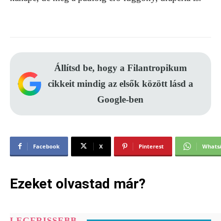
Állítsd be, hogy a Filantropikum
cikkeit mindig az elsők között lásd a
Google-ben
Facebook
X
Pinterest
Whats
Ezeket olvastad már?
LEGFRISSEBB