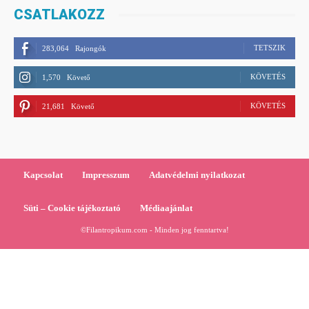
CSATLAKOZZ
TETSZIK
283,064
Rajongók
KÖVETÉS
1,570
Követő
KÖVETÉS
21,681
Követő
Kapcsolat
Impresszum
Adatvédelmi nyilatkozat
Süti – Cookie tájékoztató
Médiaajánlat
©Filantropikum.com - Minden jog fenntartva!