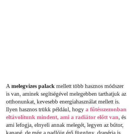
A
melegvizes palack
mellett több hasznos módszer
is van, aminek segítségével melegebben tarthatjuk az
otthonunkat, kevesebb energiahasználat mellett is.
Ilyen hasznos trükk például, hogy
a fűtésszezonban
eltávolítunk mindent, ami a radiátor előtt van
, és
ami lefogja, elnyeli annak melegét, legyen az bútor,
kanapé, de még a padlóig érő függöny, drapéria is.