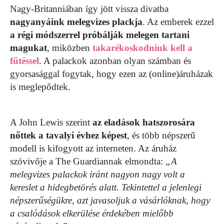
Nagy-Britanniában így jött vissza divatba
nagyanyáink melegvizes plackja
. Az emberek ezzel
a régi módszerrel próbálják melegen tartani
magukat
, miközben
takarékoskodniuk kell a
fűtéssel
. A palackok azonban olyan számban és
gyorsasággal fogytak, hogy ezen az (online)áruházak
is meglepődtek.
A John Lewis szerint
az eladások hatszorosára
nőttek a tavalyi évhez képest
, és több népszerű
modell is kifogyott az interneten. Az áruház
szóvivője a The Guardiannak elmondta:
„A
melegvizes palackok iránt nagyon nagy volt a
kereslet a hidegbetörés alatt. Tekintettel a jelenlegi
népszerűségükre, azt javasoljuk a vásárlóknak, hogy
a csalódások elkerülése érdekében mielőbb