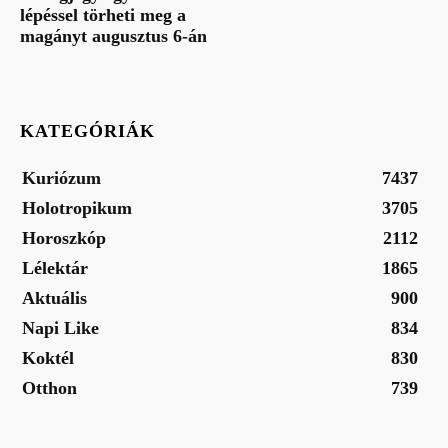
lépéssel törheti meg a
magányt augusztus 6-án
KATEGÓRIÁK
Kuriózum
7437
Holotropikum
3705
Horoszkóp
2112
Lélektár
1865
Aktuális
900
Napi Like
834
Koktél
830
Otthon
739