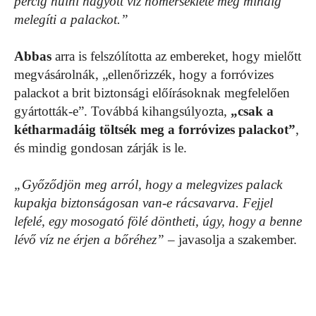
percig hűlni hagyott víz hőmérséklete még mindig
melegíti a palackot.”
Abbas
arra is felszólította az embereket, hogy mielőtt
megvásárolnák, „ellenőrizzék, hogy a forróvizes
palackot a brit biztonsági előírásoknak megfelelően
gyártották-e”. Továbbá kihangsúlyozta,
„csak a
kétharmadáig töltsék meg a forróvizes palackot”
,
és mindig gondosan zárják is le.
„Győződjön meg arról, hogy a melegvizes palack
kupakja biztonságosan van-e rácsavarva. Fejjel
lefelé, egy mosogató fölé döntheti, úgy, hogy a benne
lévő víz ne érjen a bőréhez”
– javasolja a szakember.