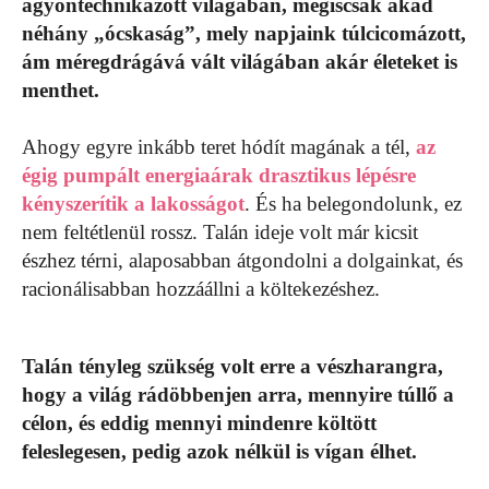
agyontechnikázott világában, mégiscsak akad
néhány „ócskaság”, mely napjaink túlcicomázott,
ám méregdrágává vált világában akár életeket is
menthet.
Ahogy egyre inkább teret hódít magának a tél,
az
égig pumpált energiaárak drasztikus lépésre
kényszerítik a lakosságot
. És ha belegondolunk, ez
nem feltétlenül rossz. Talán ideje volt már kicsit
észhez térni, alaposabban átgondolni a dolgainkat, és
racionálisabban hozzáállni a költekezéshez.
Talán tényleg szükség volt erre a vészharangra,
hogy a világ rádöbbenjen arra, mennyire túllő a
célon, és eddig mennyi mindenre költött
feleslegesen, pedig azok nélkül is vígan élhet.