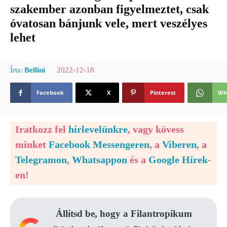
szakember azonban figyelmeztet, csak
óvatosan bánjunk vele, mert veszélyes
lehet
2022-12-18
Írta:
Bellini
Facebook
X
Pinterest
Wh
Iratkozz fel
hírlevelünkre
, vagy kövess
minket
Facebook Messengeren
, a
Viberen
, a
Telegramon
,
Whatsappon
és a
Google Hírek
-
en!
Állítsd be, hogy a Filantropikum