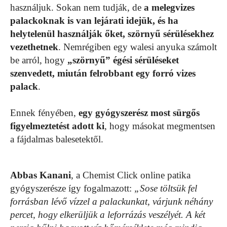
használjuk. Sokan nem tudják, de
a melegvizes
palackoknak is van lejárati idejük, és ha
helytelenül használják őket, szörnyű sérülésekhez
vezethetnek
. Nemrégiben egy walesi anyuka számolt
be arról, hogy
„szörnyű” égési sérüléseket
szenvedett, miután felrobbant egy forró vizes
palack
.
Ennek fényében,
egy gyógyszerész most sürgős
figyelmeztetést adott ki
, hogy másokat megmentsen
a fájdalmas balesetektől.
Abbas Kanani
, a Chemist Click online patika
gyógyszerésze így fogalmazott:
„Sose töltsük fel
forrásban lévő vízzel a palackunkat, várjunk néhány
percet, hogy elkerüljük a leforrázás veszélyét. A két