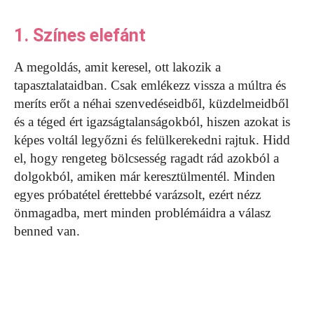
1. Színes elefánt
A megoldás, amit keresel, ott lakozik a
tapasztalataidban. Csak emlékezz vissza a múltra és
meríts erőt a néhai szenvedéseidből, küzdelmeidből
és a téged ért igazságtalanságokból, hiszen azokat is
képes voltál legyőzni és felülkerekedni rajtuk. Hidd
el, hogy rengeteg bölcsesség ragadt rád azokból a
dolgokból, amiken már keresztülmentél. Minden
egyes próbatétel érettebbé varázsolt, ezért nézz
önmagadba, mert minden problémáidra a válasz
benned van.