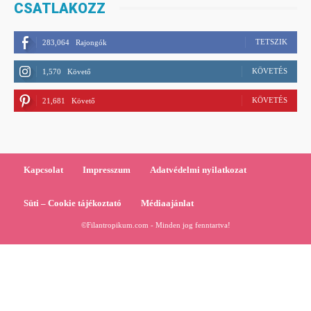
CSATLAKOZZ
TETSZIK
283,064
Rajongók
KÖVETÉS
1,570
Követő
KÖVETÉS
21,681
Követő
Kapcsolat
Impresszum
Adatvédelmi nyilatkozat
Süti – Cookie tájékoztató
Médiaajánlat
©Filantropikum.com - Minden jog fenntartva!