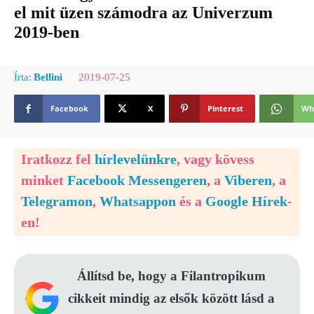
el mit üzen számodra az Univerzum
2019-ben
2019-07-25
Írta:
Bellini
Facebook
X
Pinterest
Wh
Iratkozz fel
hírlevelünkre
, vagy kövess
minket
Facebook Messengeren
, a
Viberen
, a
Telegramon
,
Whatsappon
és a
Google Hírek
-
en!
Állítsd be, hogy a Filantropikum
cikkeit mindig az elsők között lásd a