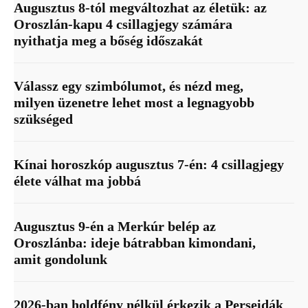
Augusztus 8-tól megváltozhat az életük: az
Oroszlán-kapu 4 csillagjegy számára
nyithatja meg a bőség időszakát
Válassz egy szimbólumot, és nézd meg,
milyen üzenetre lehet most a legnagyobb
szükséged
Kínai horoszkóp augusztus 7-én: 4 csillagjegy
élete válhat ma jobbá
Augusztus 9-én a Merkúr belép az
Oroszlánba: ideje bátrabban kimondani,
amit gondolunk
2026-ban holdfény nélkül érkezik a Perseidák