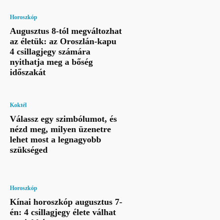
Horoszkóp
Augusztus 8-tól megváltozhat
az életük: az Oroszlán-kapu
4 csillagjegy számára
nyithatja meg a bőség
időszakát
Koktél
Válassz egy szimbólumot, és
nézd meg, milyen üzenetre
lehet most a legnagyobb
szükséged
Horoszkóp
Kínai horoszkóp augusztus 7-
én: 4 csillagjegy élete válhat