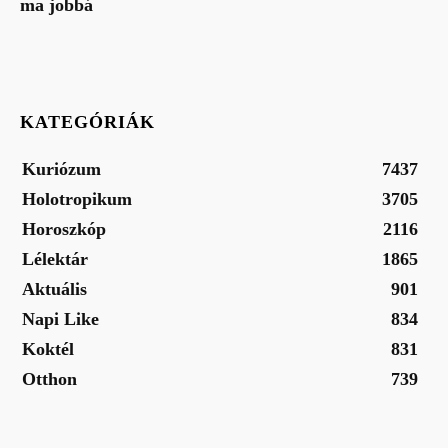
ma jobbá
KATEGÓRIÁK
Kuriózum
7437
Holotropikum
3705
Horoszkóp
2116
Lélektár
1865
Aktuális
901
Napi Like
834
Koktél
831
Otthon
739