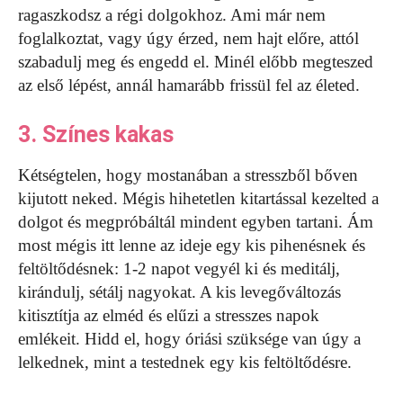
ragaszkodsz a régi dolgokhoz. Ami már nem
foglalkoztat, vagy úgy érzed, nem hajt előre, attól
szabadulj meg és engedd el. Minél előbb megteszed
az első lépést, annál hamarább frissül fel az életed.
3. Színes kakas
Kétségtelen, hogy mostanában a stresszből bőven
kijutott neked. Mégis hihetetlen kitartással kezelted a
dolgot és megpróbáltál mindent egyben tartani. Ám
most mégis itt lenne az ideje egy kis pihenésnek és
feltöltődésnek: 1-2 napot vegyél ki és meditálj,
kirándulj, sétálj nagyokat. A kis levegőváltozás
kitisztítja az elméd és elűzi a stresszes napok
emlékeit. Hidd el, hogy óriási szüksége van úgy a
lelkednek, mint a testednek egy kis feltöltődésre.