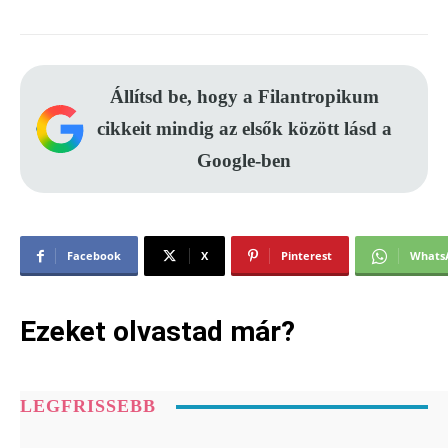
Állítsd be, hogy a Filantropikum
cikkeit mindig az elsők között lásd a
Google-ben
Facebook
X
Pinterest
Whats
Ezeket olvastad már?
LEGFRISSEBB