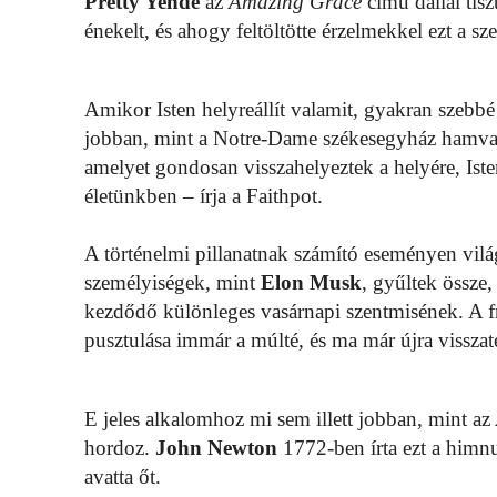
Pretty Yende
az
Amazing Grace
című dallal tisz
énekelt, és ahogy feltöltötte érzelmekkel ezt a s
Amikor Isten helyreállít valamit, gyakran szebbé t
jobban, mint a Notre-Dame székesegyház hamvaib
amelyet gondosan visszahelyeztek a helyére, Isten
életünkben – írja a Faithpot.
A történelmi pillanatnak számító eseményen vilá
személyiségek, mint
Elon Musk
, gyűltek össze
kezdődő különleges vasárnapi szentmisének. A fr
pusztulása immár a múlté, és ma már újra vissza
E jeles alkalomhoz mi sem illett jobban, mint az
hordoz.
John Newton
1772-ben írta ezt a himnu
avatta őt.