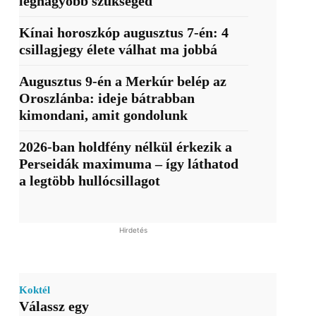
legnagyobb szükséged
Kínai horoszkóp augusztus 7-én: 4
csillagjegy élete válhat ma jobbá
Augusztus 9-én a Merkúr belép az
Oroszlánba: ideje bátrabban
kimondani, amit gondolunk
2026-ban holdfény nélkül érkezik a
Perseidák maximuma – így láthatod
a legtöbb hullócsillagot
Hirdetés
Koktél
Válassz egy