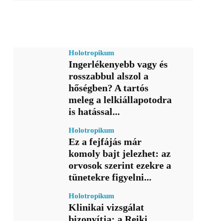
Holotropikum
Ingerlékenyebb vagy és
rosszabbul alszol a
hőségben? A tartós
meleg a lelkiállapotodra
is hatással...
Holotropikum
Ez a fejfájás már
komoly bajt jelezhet: az
orvosok szerint ezekre a
tünetekre figyelni...
Holotropikum
Klinikai vizsgálat
bizonyítja: a Reiki