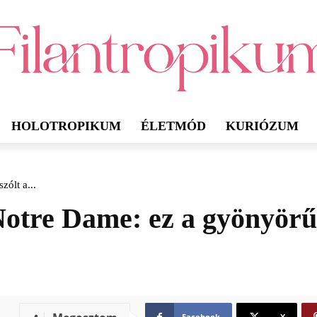
HOLOTROPIKUM
ÉLETMÓD
KURIÓZUM
zólt a...
Notre Dame: ez a gyönyörű 
Facebook
X