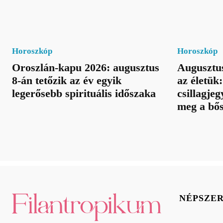
Horoszkóp
Horoszkóp
Oroszlán-kapu 2026: augusztus
Augusztus
8-án tetőzik az év egyik
az életük
legerősebb spirituális időszaka
csillagje
meg a bős
NÉPSZE