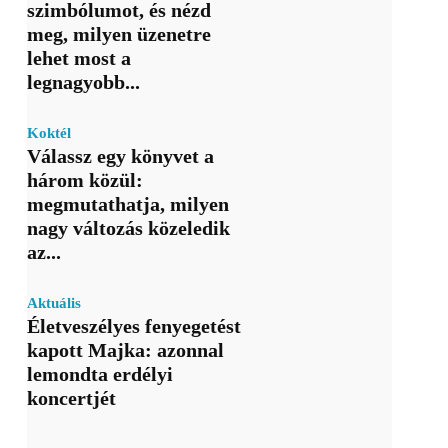
szimbólumot, és nézd
meg, milyen üzenetre
lehet most a
legnagyobb...
Koktél
Válassz egy könyvet a
három közül:
megmutathatja, milyen
nagy változás közeledik
az...
Aktuális
Életveszélyes fenyegetést
kapott Majka: azonnal
lemondta erdélyi
koncertjét