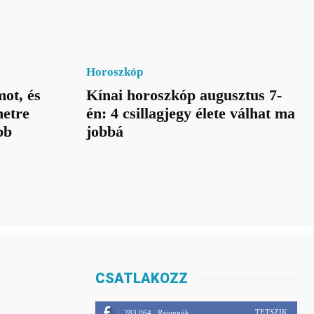
Horoszkóp
ot, és
Kínai horoszkóp augusztus 7-
netre
én: 4 csillagjegy élete válhat ma
bb
jobbá
CSATLAKOZZ
TETSZIK
283,064
Rajongók