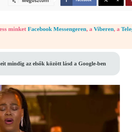
Megosztom
vess minket
Facebook Messengeren
, a
Viberen
, a
Tel
eit mindig az elsők között lásd a Google-ben