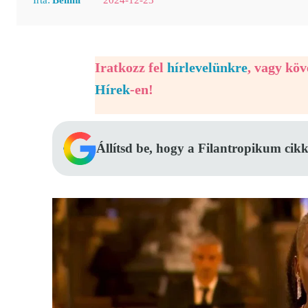
Iratkozz fel
hírlevelünkre
, vagy kö
Hírek
-en!
Állítsd be, hogy a Filantropikum cikk