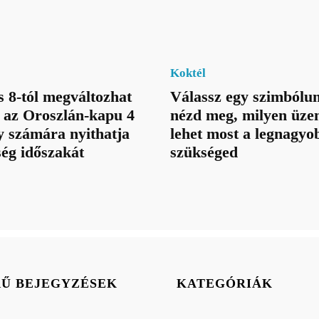
Koktél
 8-tól megváltozhat
Válassz egy szimbólum
: az Oroszlán-kapu 4
nézd meg, milyen üze
gy számára nyithatja
lehet most a legnagyo
ég időszakát
szükséged
RŰ BEJEGYZÉSEK
KATEGÓRIÁK