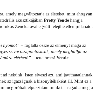
za, amely megváltoztatja az életeket, mint ahogyan
atedrális akusztikájában
Pretty Yende
hangja
onikus Zenekarával együtt felejthetetlen pillanatot
eni nyomot”
– foglalta össze az élményt maga az
yes szívre összpontosítsak, amely meghallja az
zámára elérhető”
– tette hozzá
Yende
.
 ad nekünk. Isten elveszi azt, ami javíthatatlannak
nek az igazságnak a bizonyítékaként áll. Mint ez a
 ami megpróbált elpusztítani minket – ragadta meg a