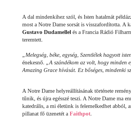
A dal mindenkihez szól, és Isten hatalmát példáz
most a Notre Dame sorsát is visszafordította. A k
Gustavo Dudamellel
és a Francia Rádió Filharm
teremtett.
„Melegség, béke, egység, Szentlélek hagyott ist
énekesnő.
„A szándékom az volt, hogy minden eg
Amazing Grace hívását. Ez bőséges, mindenki s
A Notre Dame helyreállításának története reményt
tűnik, és újra egésszé teszi. A Notre Dame ma en
katedrális, a mi életünk is felemelkedhet abból,
pillanat fő üzenetét a
Faithpot
.