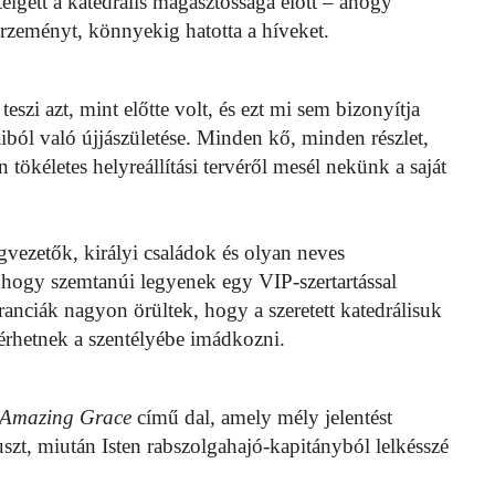
telgett a katedrális magasztossága előtt – ahogy
zerzeményt, könnyekig hatotta a híveket.
eszi azt, mint előtte volt, és ezt mi sem bizonyítja
ól való újjászületése. Minden kő, minden részlet,
 tökéletes helyreállítási tervéről mesél nekünk a saját
gvezetők, királyi családok és olyan neves
, hogy szemtanúi legyenek egy VIP-szertartással
anciák nagyon örültek, hogy a szeretett katedrálisuk
térhetnek a szentélyébe imádkozni.
Amazing Grace
című dal, amely mély jelentést
szt, miután Isten rabszolgahajó-kapitányból lelkésszé