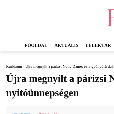
FŐOLDAL
AKTUÁLIS
LÉLEKTÁR
Kuriózum
Újra megnyílt a párizsi Notre Dame: ez a gyönyörű dal s
Újra megnyílt a párizsi 
nyitóünnepségen
2024-12-23
Írta:
Bellini