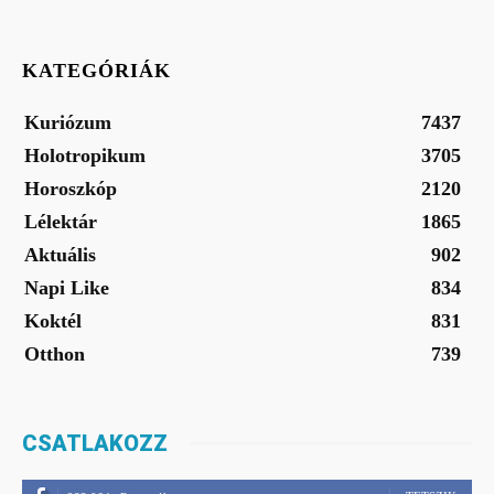
KATEGÓRIÁK
Kuriózum
7437
Holotropikum
3705
Horoszkóp
2120
Lélektár
1865
Aktuális
902
Napi Like
834
Koktél
831
Otthon
739
CSATLAKOZZ