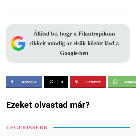
Állítsd be, hogy a Filantropikum
cikkeit mindig az elsők között lásd a
Google-ben
Facebook
X
Pinterest
Whats
Ezeket olvastad már?
LEGFRISSEBB