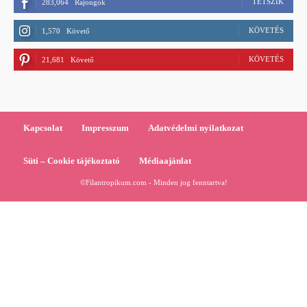
TETSZIK
283,064
Rajongók
KÖVETÉS
1,570
Követő
KÖVETÉS
21,681
Követő
Kapcsolat
Impresszum
Adatvédelmi nyilatkozat
Süti – Cookie tájékoztató
Médiaajánlat
©Filantropikum.com - Minden jog fenntartva!