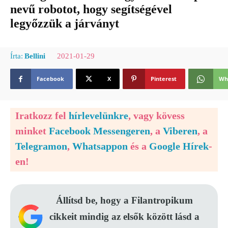
nevű robotot, hogy segítségével
legyőzzük a járványt
2021-01-29
Írta:
Bellini
Facebook
X
Pinterest
Wh
Iratkozz fel
hírlevelünkre
, vagy kövess
minket
Facebook Messengeren
, a
Viberen
, a
Telegramon
,
Whatsappon
és a
Google Hírek
-
en!
Állítsd be, hogy a Filantropikum
cikkeit mindig az elsők között lásd a