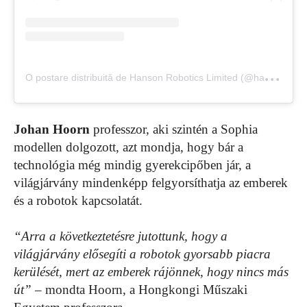
O
postare distribuită de Hanson Robotics Limited (@hansonrobotics)
Johan Hoorn
professzor, aki szintén a Sophia
modellen dolgozott, azt mondja, hogy bár a
technológia még mindig gyerekcipőben jár, a
világjárvány mindenképp felgyorsíthatja az emberek
és a robotok kapcsolatát.
“Arra a következtetésre jutottunk, hogy a
világjárvány elősegíti a robotok gyorsabb piacra
kerülését, mert az emberek rájönnek, hogy nincs más
út”
– mondta Hoorn, a Hongkongi Műszaki