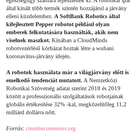
egészségügy számára fejlesztettek ki. A robotikai ipar
által kínált több termék szintén hozzájárul a járvány
elleni küzdelemhez.
A SoftBank Robotics által
kifejlesztett Pepper robotot például olyan
emberek felkutatására használták, akik nem
viselnek maszkot.
Kínában a CloudMinds
robotvezérlésű kórházat hoztak létre a wuhani
koronavírus-járvány idején.
A robotok használata már a világjárvány előtt is
emelkedő tendenciát mutatott.
A Nemzetközi
Robotikai Szövetség adatai szerint 2018 és 2019
között a professzionális szolgáltatások robotjainak
globális értékesítése 32% -kal, megközelítőleg 11,2
milliárd dollárra nőtt.
Forrás:
creativecommons.org