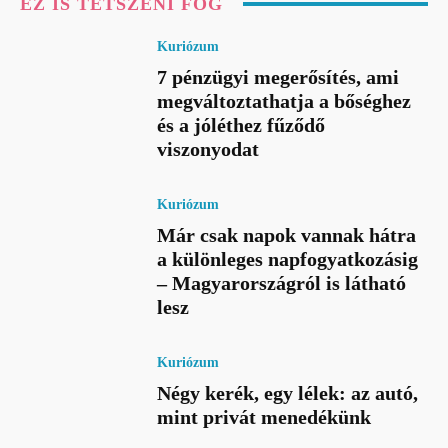
EZ IS TETSZENI FOG
Kuriózum
7 pénzügyi megerősítés, ami
megváltoztathatja a bőséghez
és a jóléthez fűződő
viszonyodat
Kuriózum
Már csak napok vannak hátra
a különleges napfogyatkozásig
– Magyarországról is látható
lesz
Kuriózum
Négy kerék, egy lélek: az autó,
mint privát menedékünk