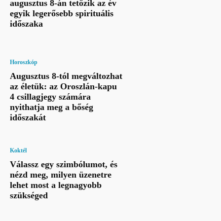
augusztus 8-án tetőzik az év
egyik legerősebb spirituális
időszaka
Horoszkóp
Augusztus 8-tól megváltozhat
az életük: az Oroszlán-kapu
4 csillagjegy számára
nyithatja meg a bőség
időszakát
Koktél
Válassz egy szimbólumot, és
nézd meg, milyen üzenetre
lehet most a legnagyobb
szükséged