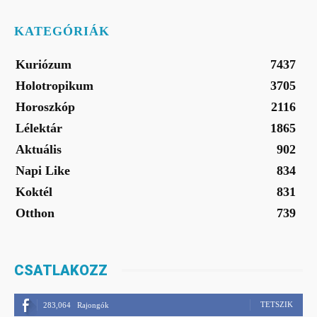
KATEGÓRIÁK
Kuriózum
7437
Holotropikum
3705
Horoszkóp
2116
Lélektár
1865
Aktuális
902
Napi Like
834
Koktél
831
Otthon
739
CSATLAKOZZ
TETSZIK
283,064
Rajongók