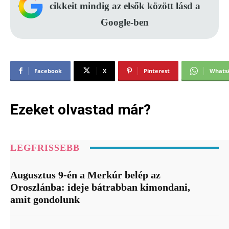
cikkeit mindig az elsők között lásd a
Google-ben
Facebook
X
Pinterest
Whats
Ezeket olvastad már?
LEGFRISSEBB
Augusztus 9-én a Merkúr belép az
Oroszlánba: ideje bátrabban kimondani,
amit gondolunk