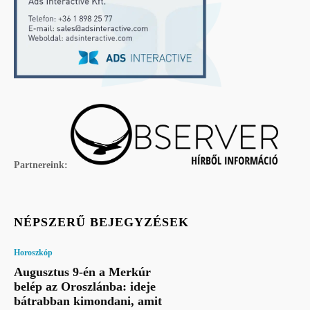
Partnereink:
NÉPSZERŰ BEJEGYZÉSEK
Horoszkóp
Augusztus 9-én a Merkúr
belép az Oroszlánba: ideje
bátrabban kimondani, amit