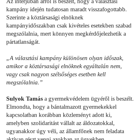
Az interjúban arról is beszélt, hogy a választási
kampány idején tudatosan maradt visszafogottabb.
Szerinte a köztársasági elnöknek
kampányidőszakban csak kivételes esetekben szabad
megszólalnia, mert könnyen megkérdőjelezhetik a
pártatlanságát.
„A választási kampány különösen olyan időszak,
amikor a köztársasági elnöknek egyáltalán nem,
vagy csak nagyon szélsőséges esetben kell
megszólalnia.”
Sulyok Tamás
a gyermekvédelem ügyéről is beszélt.
Elmondta, hogy a bántalmazott gyermekekkel
kapcsolatban korábban közleményt adott ki,
amelyben szolidaritást vállalt az áldozatokkal,
ugyanakkor úgy véli, az államfőnek nem feladata
aktívan részt venni azokban az ügyekben,