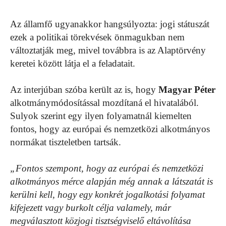
Az államfő ugyanakkor hangsúlyozta: jogi státuszát
ezek a politikai törekvések önmagukban nem
változtatják meg, mivel továbbra is az Alaptörvény
keretei között látja el a feladatait.
Az interjúban szóba került az is, hogy
Magyar Péter
alkotmánymódosítással mozdítaná el hivatalából.
Sulyok szerint egy ilyen folyamatnál kiemelten
fontos, hogy az európai és nemzetközi alkotmányos
normákat tiszteletben tartsák.
„Fontos szempont, hogy az európai és nemzetközi
alkotmányos mérce alapján még annak a látszatát is
kerülni kell, hogy egy konkrét jogalkotási folyamat
kifejezett vagy burkolt célja valamely, már
megválasztott közjogi tisztségviselő eltávolítása