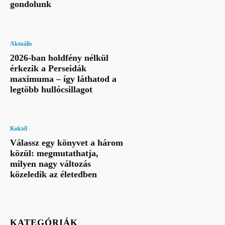
gondolunk
Aktuális
2026-ban holdfény nélkül
érkezik a Perseidák
maximuma – így láthatod a
legtöbb hullócsillagot
Koktél
Válassz egy könyvet a három
közül: megmutathatja,
milyen nagy változás
közeledik az életedben
KATEGÓRIÁK