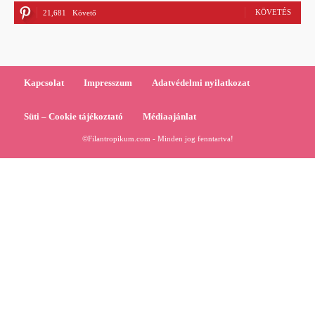
KÖVETÉS
21,681
Követő
Kapcsolat
Impresszum
Adatvédelmi nyilatkozat
Süti – Cookie tájékoztató
Médiaajánlat
©Filantropikum.com - Minden jog fenntartva!