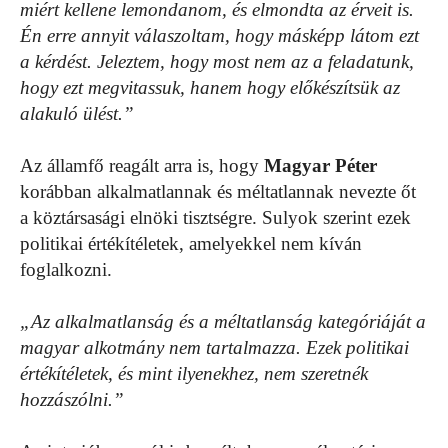
miért kellene lemondanom, és elmondta az érveit is.
Én erre annyit válaszoltam, hogy másképp látom ezt
a kérdést. Jeleztem, hogy most nem az a feladatunk,
hogy ezt megvitassuk, hanem hogy előkészítsük az
alakuló ülést.”
Az államfő reagált arra is, hogy
Magyar Péter
korábban alkalmatlannak és méltatlannak nevezte őt
a köztársasági elnöki tisztségre. Sulyok szerint ezek
politikai értékítéletek, amelyekkel nem kíván
foglalkozni.
„Az alkalmatlanság és a méltatlanság kategóriáját a
magyar alkotmány nem tartalmazza. Ezek politikai
értékítéletek, és mint ilyenekhez, nem szeretnék
hozzászólni.”