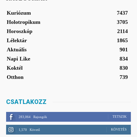
Kuriózum
7437
Holotropikum
3705
Horoszkóp
2114
Lélektár
1865
Aktuális
901
Napi Like
834
Koktél
830
Otthon
739
CSATLAKOZZ
TETSZIK
283,064
Rajongók
KÖVETÉS
1,570
Követő