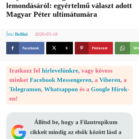
lemondásáról: egyértelmű választ adott
Magyar Péter ultimátumára
2026-05-18
Írta:
Bellini
Facebook
X
Pinterest
Wh
Iratkozz fel
hírlevelünkre
, vagy kövess
minket
Facebook Messengeren
, a
Viberen
, a
Telegramon
,
Whatsappon
és a
Google Hírek
-
en!
Állítsd be, hogy a Filantropikum
cikkeit mindig az elsők között lásd a