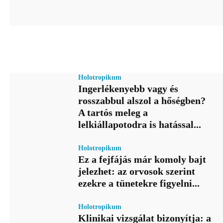
Holotropikum
Ingerlékenyebb vagy és
rosszabbul alszol a hőségben?
A tartós meleg a
lelkiállapotodra is hatással...
Holotropikum
Ez a fejfájás már komoly bajt
jelezhet: az orvosok szerint
ezekre a tünetekre figyelni...
Holotropikum
Klinikai vizsgálat bizonyítja: a