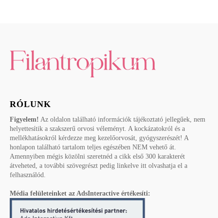
RÓLUNK
Figyelem!
Az oldalon található információk tájékoztató jellegűek, nem
helyettesítik a szakszerű orvosi véleményt. A kockázatokról és a
mellékhatásokról kérdezze meg kezelőorvosát, gyógyszerészét! A
honlapon található tartalom teljes egészében NEM vehető át.
Amennyiben mégis közölni szeretnéd a cikk első 300 karakterét
átveheted, a további szövegrészt pedig linkelve itt olvashatja el a
felhasználód.
Média felületeinket az AdsInteractive értékesíti: