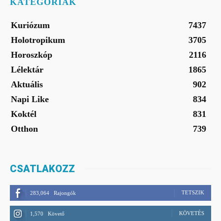
KATEGÓRIÁK
Kuriózum
7437
Holotropikum
3705
Horoszkóp
2116
Lélektár
1865
Aktuális
902
Napi Like
834
Koktél
831
Otthon
739
CSATLAKOZZ
TETSZIK
283,064
Rajongók
KÖVETÉS
1,570
Követő