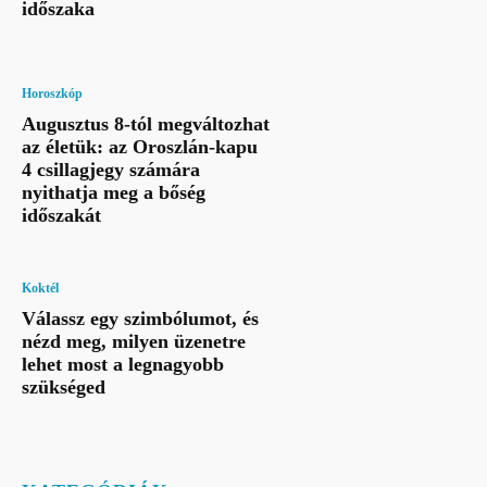
időszaka
Horoszkóp
Augusztus 8-tól megváltozhat
az életük: az Oroszlán-kapu
4 csillagjegy számára
nyithatja meg a bőség
időszakát
Koktél
Válassz egy szimbólumot, és
nézd meg, milyen üzenetre
lehet most a legnagyobb
szükséged