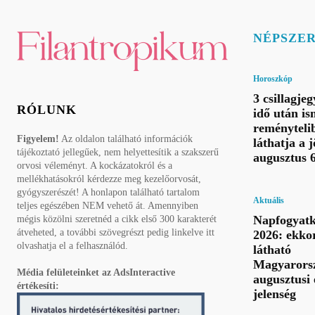
NÉPSZE
Horoszkóp
3 csillagje
RÓLUNK
idő után is
reményteli
Figyelem!
Az oldalon található információk
láthatja a 
tájékoztató jellegűek, nem helyettesítik a szakszerű
augusztus 
orvosi véleményt. A kockázatokról és a
mellékhatásokról kérdezze meg kezelőorvosát,
gyógyszerészét! A honlapon található tartalom
Aktuális
teljes egészében NEM vehető át. Amennyiben
Napfogyatk
mégis közölni szeretnéd a cikk első 300 karakterét
átveheted, a további szövegrészt pedig linkelve itt
2026: ekkor
olvashatja el a felhasználód.
látható
Magyarorsz
Média felületeinket az AdsInteractive
augusztusi 
értékesíti:
jelenség