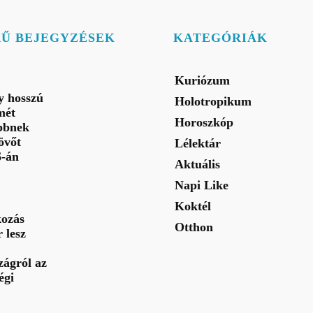
RŰ BEJEGYZÉSEK
KATEGÓRIÁK
Kuriózum
gy hosszú
Holotropikum
mét
Horoszkóp
bbnek
jövőt
Lélektár
6-án
Aktuális
Napi Like
Koktél
ozás
Otthon
 lesz
ágról az
égi