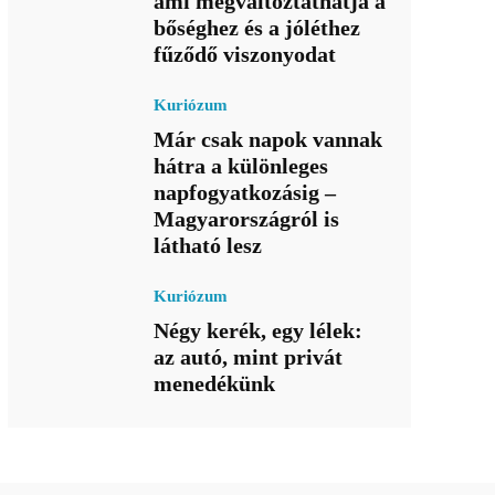
ami megváltoztathatja a
bőséghez és a jóléthez
fűződő viszonyodat
Kuriózum
Már csak napok vannak
hátra a különleges
napfogyatkozásig –
Magyarországról is
látható lesz
Kuriózum
Négy kerék, egy lélek:
az autó, mint privát
menedékünk