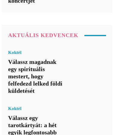
koncertjét
AKTUÁLIS KEDVENCEK
Koktél
Válassz magadnak
egy spirituális
mestert, hogy
felfedezd lelked földi
küldetését
Koktél
Válassz egy
tarotkártyát: a hét
egyik legfontosabb