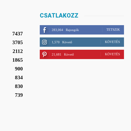
CSATLAKOZZ
TETSZIK
283,064
Rajongók
7437
3705
KÖVETÉS
1,570
Követő
2112
KÖVETÉS
21,681
Követő
1865
900
834
830
739