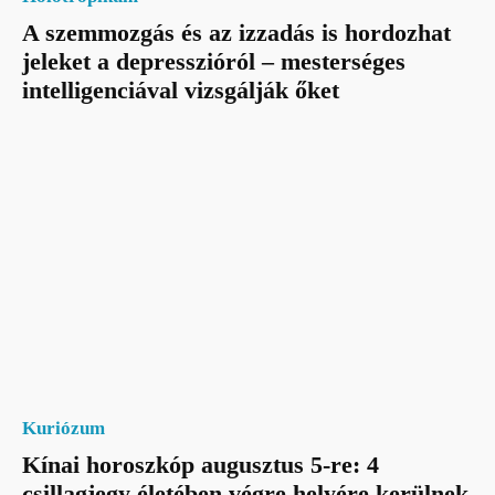
A szemmozgás és az izzadás is hordozhat
jeleket a depresszióról – mesterséges
intelligenciával vizsgálják őket
Kuriózum
Kínai horoszkóp augusztus 5-re: 4
csillagjegy életében végre helyére kerülnek