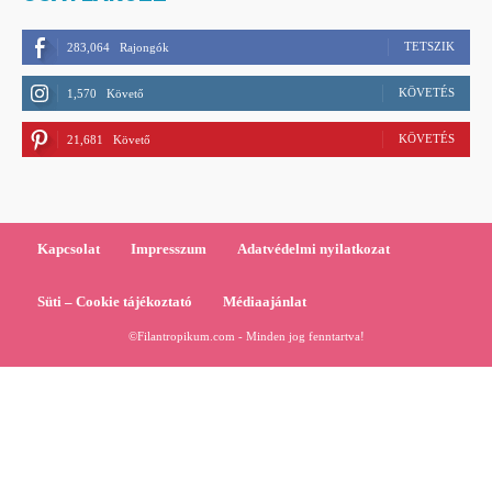
TETSZIK
283,064
Rajongók
KÖVETÉS
1,570
Követő
KÖVETÉS
21,681
Követő
Kapcsolat
Impresszum
Adatvédelmi nyilatkozat
Süti – Cookie tájékoztató
Médiaajánlat
©Filantropikum.com - Minden jog fenntartva!