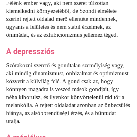
Félénk ember vagy, aki nem szeret túlzottan
kiemelkedni környezetéből, de Szondi elmélete
szerint rejtett oldalad merő ellentéte mindennek,
ugyanis a felületes és nem stabil érzelmek, az
önimádat, és az exhibicionizmus jellemez téged.
A depressziós
Szórakozni szerető és gondtalan személyiség vagy,
aki mindig dinamizmust, önbizalmat és optimizmust
közvetít a külvilág felé. A gond csak az, hogy
könnyen magadra is veszed mások gondjait, így
néha kiborulsz, és ilyenkor könyörtelenül rád tör a
melankólia. A rejtett oldaladat azonban az önbecsülés
hiánya, az alsóbbrendűségi érzés, és a bűntudat
uralja.