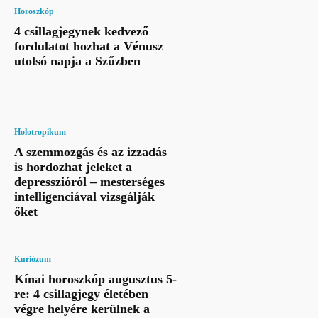
Horoszkóp
4 csillagjegynek kedvező
fordulatot hozhat a Vénusz
utolsó napja a Szűzben
Holotropikum
A szemmozgás és az izzadás
is hordozhat jeleket a
depresszióról – mesterséges
intelligenciával vizsgálják
őket
Kuriózum
Kínai horoszkóp augusztus 5-
re: 4 csillagjegy életében
végre helyére kerülnek a