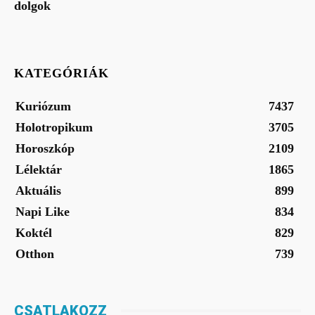
dolgok
KATEGÓRIÁK
Kuriózum
7437
Holotropikum
3705
Horoszkóp
2109
Lélektár
1865
Aktuális
899
Napi Like
834
Koktél
829
Otthon
739
CSATLAKOZZ