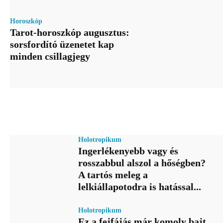
Horoszkóp
Tarot-horoszkóp augusztus:
sorsfordító üzenetet kap
minden csillagjegy
Holotropikum
Ingerlékenyebb vagy és
rosszabbul alszol a hőségben?
A tartós meleg a
lelkiállapotodra is hatással...
Holotropikum
Ez a fejfájás már komoly bajt