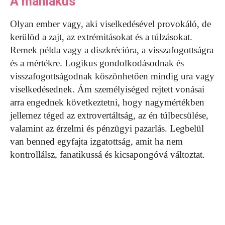
A mániákus
Olyan ember vagy, aki viselkedésével provokáló, de
kerülöd a zajt, az extrémitásokat és a túlzásokat.
Remek példa vagy a diszkrécióra, a visszafogottságra
és a mértékre. Logikus gondolkodásodnak és
visszafogottságodnak köszönhetően mindig ura vagy
viselkedésednek. Ám személyiséged rejtett vonásai
arra engednek következtetni, hogy nagymértékben
jellemez téged az extrovertáltság, az én túlbecsülése,
valamint az érzelmi és pénzügyi pazarlás. Legbelül
van benned egyfajta izgatottság, amit ha nem
kontrollálsz, fanatikussá és kicsapongóvá változtat.