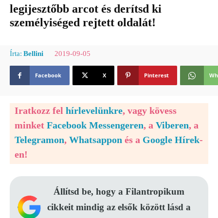
legijesztőbb arcot és derítsd ki
személyiséged rejtett oldalát!
2019-09-05
Írta:
Bellini
Facebook
X
Pinterest
Wh
Iratkozz fel
hírlevelünkre
, vagy kövess
minket
Facebook Messengeren
, a
Viberen
, a
Telegramon
,
Whatsappon
és a
Google Hírek
-
en!
Állítsd be, hogy a Filantropikum
cikkeit mindig az elsők között lásd a