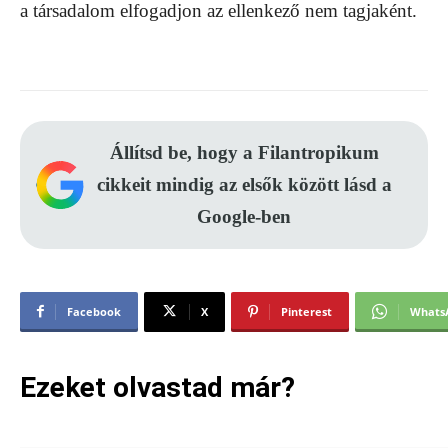
a társadalom elfogadjon az ellenkező nem tagjaként.
Állítsd be, hogy a Filantropikum
cikkeit mindig az elsők között lásd a
Google-ben
Facebook
X
Pinterest
Whats
Ezeket olvastad már?