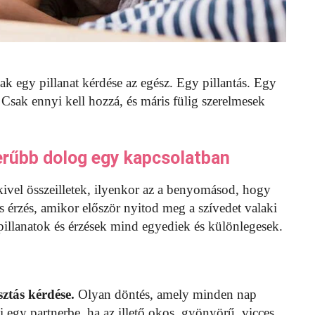
sak egy pillanat kérdése az egész. Egy pillantás. Egy
. Csak ennyi kell hozzá, és máris fülig szerelmesek
zerűbb dolog egy kapcsolatban
akivel összeilletek, ilyenkor az a benyomásod, hogy
as érzés, amikor először nyitod meg a szívedet valaki
 pillanatok és érzések mind egyediek és különlegesek.
ztás kérdése.
Olyan döntés, amely minden nap
egy partnerbe, ha az illető okos, gyönyörű, vicces.