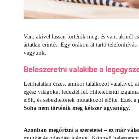
Van, akivel lassan történik meg, és van, akinél c
ártatlan érintés. Egy órákon át tartó telefonhívás
vagyunk.
Beleszeretni valakibe a legegys
Leírhatatlan érzés, amikor találkozol valakivel, 
egész világokat fedeztél fel. Hihetetlenül izgalm
előtt, és sebezhetőnek mutatkozol előtte. Ezek a
Soha nem történik meg kétszer ugyanúgy.
Azonban megőrizni a szeretetet – ez már válas
munkát és odaadást igényel. Könnyű beleszeretni 