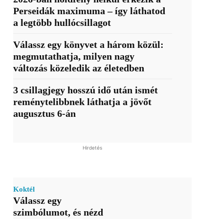
Perseidák maximuma – így láthatod
a legtöbb hullócsillagot
Válassz egy könyvet a három közül:
megmutathatja, milyen nagy
változás közeledik az életedben
3 csillagjegy hosszú idő után ismét
reménytelibbnek láthatja a jövőt
augusztus 6-án
Hirdetés
Koktél
Válassz egy
szimbólumot, és nézd