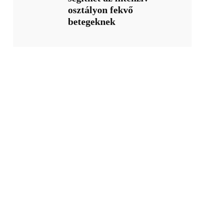
osztályon fekvő
betegeknek