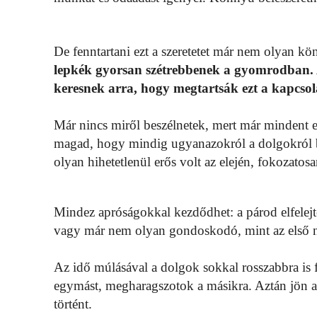
De fenntartani ezt a szeretetet már nem olyan kö
lepkék gyorsan szétrebbenek a gyomrodban. 
keresnek arra, hogy megtartsák ezt a kapcsola
Már nincs miről beszélnetek, mert már mindent
magad, hogy mindig ugyanazokról a dolgokról be
olyan hihetetlenül erős volt az elején, fokozatos
Mindez apróságokkal kezdődhet: a párod elfelejte
vagy már nem olyan gondoskodó, mint az első 
Az idő múlásával a dolgok sokkal rosszabbra is 
egymást, megharagszotok a másikra. Aztán jön a
történt.