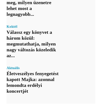
meg, milyen üzenetre
lehet most a
legnagyobb...
Koktél
Válassz egy könyvet a
három közül:
megmutathatja, milyen
nagy változás közeledik
az...
Aktuális
Életveszélyes fenyegetést
kapott Majka: azonnal
lemondta erdélyi
koncertjét