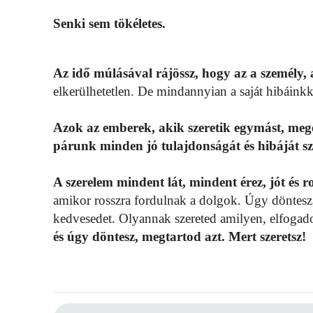
Senki sem tökéletes.
Az idő múlásával rájössz, hogy az a személy, ak
elkerülhetetlen. De mindannyian a saját hibáink
Azok az emberek, akik szeretik egymást, megér
párunk minden jó tulajdonságát és hibáját sz
A szerelem mindent lát, mindent érez, jót és r
amikor rosszra fordulnak a dolgok. Úgy döntesz
kedvesedet. Olyannak szereted amilyen, elfogadod
és úgy döntesz, megtartod azt. Mert szeretsz!