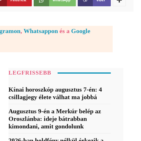
egramon
,
Whatsappon
és a
Google
LEGFRISSEBB
Kínai horoszkóp augusztus 7-én: 4
csillagjegy élete válhat ma jobbá
Augusztus 9-én a Merkúr belép az
Oroszlánba: ideje bátrabban
kimondani, amit gondolunk
2026-ban holdfény nélkül érkezik a