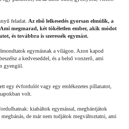
nnyű feladat.
Az első lelkesedés gyorsan elmúlik, a
Ami megmarad, két tökéletlen ember, akik módot
tot, és továbbra is szeressék egymást.
 elmondtatok egymásnak a világon. Azon kapod
szélsz a kedveseddel, és a belső vonzerő, ami
an gyengül.
tt egy évfordulót vagy egy emlékezetes pillanatot,
napokban volt.
fordulhatnak: kiabáltok egymással, megbántjátok
 megbánás, de már nem tudjátok megváltoztatni, ami