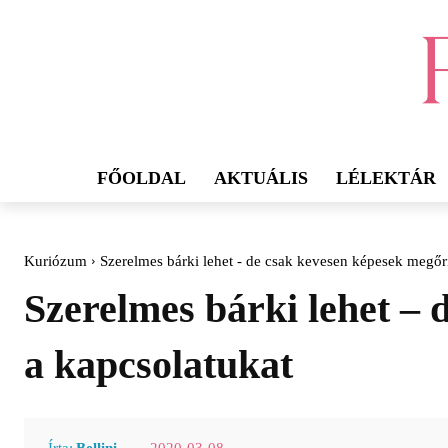
FŐOLDAL
AKTUÁLIS
LÉLEKTÁR
Kuriózum
Szerelmes bárki lehet - de csak kevesen képesek megőriz
Szerelmes bárki lehet – 
a kapcsolatukat
2020-03-08
Írta:
Bellini