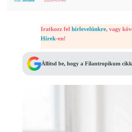
Iratkozz fel
hírlevelünkre
, vagy kö
Hírek
-en!
Állítsd be, hogy a Filantropikum cikk