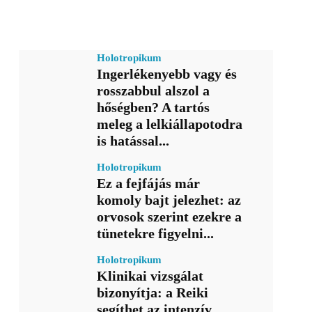
Holotropikum
Ingerlékenyebb vagy és
rosszabbul alszol a
hőségben? A tartós
meleg a lelkiállapotodra
is hatással...
Holotropikum
Ez a fejfájás már
komoly bajt jelezhet: az
orvosok szerint ezekre a
tünetekre figyelni...
Holotropikum
Klinikai vizsgálat
bizonyítja: a Reiki
segíthet az intenzív