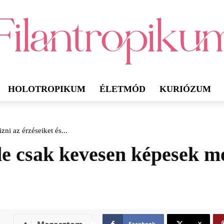
HOLOTROPIKUM
ÉLETMÓD
KURIÓZUM
ni az érzéseiket és...
de csak kevesen képesek me
Facebook
X