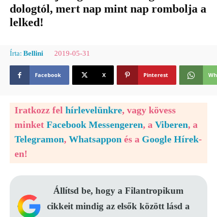
dologtól, mert nap mint nap rombolja a
lelked!
2019-05-31
Írta:
Bellini
Facebook
X
Pinterest
Wh
Iratkozz fel
hírlevelünkre
, vagy kövess
minket
Facebook Messengeren
, a
Viberen
, a
Telegramon
,
Whatsappon
és a
Google Hírek
-
en!
Állítsd be, hogy a Filantropikum
cikkeit mindig az elsők között lásd a