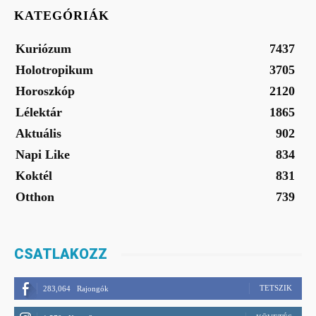
KATEGÓRIÁK
Kuriózum
7437
Holotropikum
3705
Horoszkóp
2120
Lélektár
1865
Aktuális
902
Napi Like
834
Koktél
831
Otthon
739
CSATLAKOZZ
TETSZIK
283,064
Rajongók