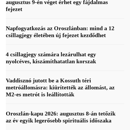
augusztus 9-én véget érhet egy fájdalmas
fejezet
Napfogyatkozás az Oroszlánban: mind a 12
csillagjegy életében új fejezet kezdődhet
4 csillagjegy számára lezárulhat egy
nyolcéves, kiszámíthatatlan korszak
Vaddisznó jutott be a Kossuth téri
metróállomásra: kiürítették az állomást, az
M2-es metrót is leállították
Oroszlán-kapu 2026: augusztus 8-án tetőzik
az év egyik legerősebb spirituális időszaka