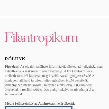
RÓLUNK
Figyelem!
Az oldalon található információk tájékoztató jellegűek, nem
helyettesítik a szakszerű orvosi véleményt. A kockázatokról és a
mellékhatásokról kérdezze meg kezelőorvosát, gyógyszerészét! A
honlapon található tartalom teljes egészében NEM vehető át.
Amennyiben mégis közölni szeretnéd a cikk első 300 karakterét
átveheted, a további szövegrészt pedig linkelve itt olvashatja el a
felhasználód.
Média felületeinket az AdsInteractive értékesíti: