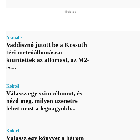
Hirdetés
Aktuális
Vaddisznó jutott be a Kossuth
téri metróállomásra:
kiürítették az állomást, az M2-
es...
Koktél
Válassz egy szimbólumot, és
nézd meg, milyen üzenetre
lehet most a legnagyobb...
Koktél
Válassz egy könyvet a három