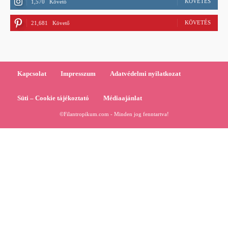
KÖVETÉS
1,570
Követő
KÖVETÉS
21,681
Követő
Kapcsolat
Impresszum
Adatvédelmi nyilatkozat
Süti – Cookie tájékoztató
Médiaajánlat
©Filantropikum.com - Minden jog fenntartva!