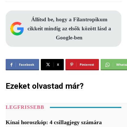
Állítsd be, hogy a Filantropikum
cikkeit mindig az elsők között lásd a
Google-ben
Facebook
X
Pinterest
Whats
Ezeket olvastad már?
LEGFRISSEBB
Kínai horoszkóp: 4 csillagjegy számára