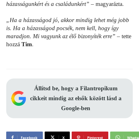
házasságunkért és a családunkért”
– magyarázta.
„Ha a házasságod jó, akkor mindig lehet még jobb
is. Ha a házasságod pocsék, nem kell, hogy így
maradjon. Mi vagyunk az élő bizonyíték erre”
– tette
hozzá
Tim
.
Állítsd be, hogy a Filantropikum
cikkeit mindig az elsők között lásd a
Google-ben
Facebook
X
Pinterest
Whats