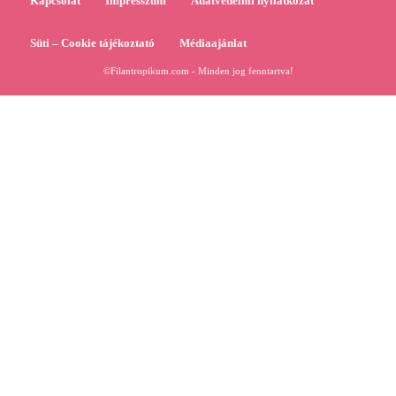
Kapcsolat
Impresszum
Adatvédelmi nyilatkozat
Süti – Cookie tájékoztató
Médiaajánlat
©Filantropikum.com - Minden jog fenntartva!