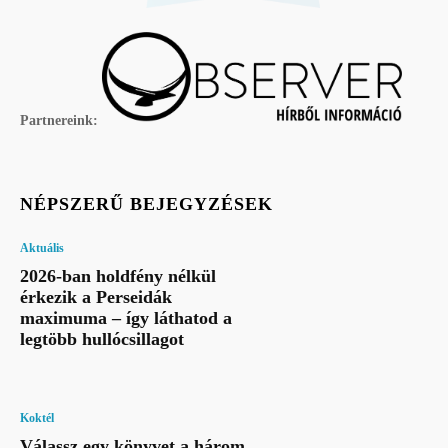
Partnereink:
NÉPSZERŰ BEJEGYZÉSEK
Aktuális
2026-ban holdfény nélkül
érkezik a Perseidák
maximuma – így láthatod a
legtöbb hullócsillagot
Koktél
Válassz egy könyvet a három