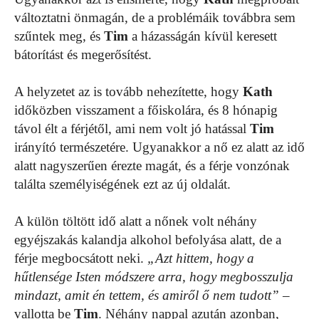
változtatni önmagán, de a problémáik továbbra sem
szűntek meg, és
Tim
a házasságán kívül keresett
bátorítást és megerősítést.
A helyzetet az is tovább nehezítette, hogy
Kath
időközben visszament a főiskolára, és 8 hónapig
távol élt a férjétől, ami nem volt jó hatással
Tim
irányító természetére. Ugyanakkor a nő ez alatt az idő
alatt nagyszerűen érezte magát, és a férje vonzónak
találta személyiségének ezt az új oldalát.
A külön töltött idő alatt a nőnek volt néhány
egyéjszakás kalandja alkohol befolyása alatt, de a
férje megbocsátott neki.
„Azt hittem, hogy a
hűtlensége Isten módszere arra, hogy megbosszulja
mindazt, amit én tettem, és amiről ő nem tudott”
–
vallotta be
Tim
. Néhány nappal azután azonban,