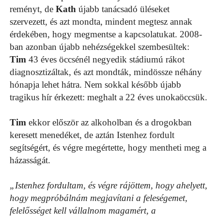
reményt, de
Kath
újabb tanácsadó üléseket
szervezett, és azt mondta, mindent megtesz annak
érdekében, hogy megmentse a kapcsolatukat. 2008-
ban azonban újabb nehézségekkel szembesültek:
Tim
43 éves öccsénél negyedik stádiumú rákot
diagnosztizáltak, és azt mondták, mindössze néhány
hónapja lehet hátra. Nem sokkal később újabb
tragikus hír érkezett: meghalt a 22 éves unokaöccsük.
Tim
ekkor először az alkoholban és a drogokban
keresett menedéket, de aztán Istenhez fordult
segítségért, és végre megértette, hogy mentheti meg a
házasságát.
„Istenhez fordultam, és végre rájöttem, hogy ahelyett,
hogy megpróbálnám megjavítani a feleségemet,
felelősséget kell vállalnom magamért, a