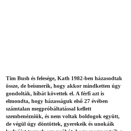
Tim Bush és felesége, Kath 1982-ben házasodtak
össze, de beismerik, hogy akkor mindketten úgy
gondolták, hibát követtek el. A férfi azt is
elmondta, hogy házasságuk első 27 évében
számtalan megpróbáltatással kellett
szembenézniük, és nem voltak boldogok együtt,
de végül úgy döntöttek, gyerekeik és unokáik