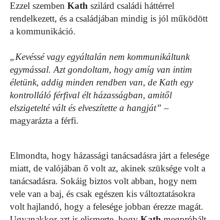
Ezzel szemben
Kath
szilárd családi háttérrel
rendelkezett, és a családjában mindig is jól működött
a kommunikáció.
„Kevéssé vagy egyáltalán nem kommunikáltunk
egymással. Azt gondoltam, hogy amíg van intim
életünk, addig minden rendben van, de Kath egy
kontrolláló férfival élt házasságban, amitől
elszigetelté vált és elveszítette a hangját”
–
magyarázta a férfi.
Elmondta, hogy házassági tanácsadásra járt a felesége
miatt, de valójában ő volt az, akinek szüksége volt a
tanácsadásra. Sokáig biztos volt abban, hogy nem
vele van a baj, és csak egészen kis változtatásokra
volt hajlandó, hogy a felesége jobban érezze magát.
Ugyanakkor azt is elismerte, hogy
Kath
megpróbált