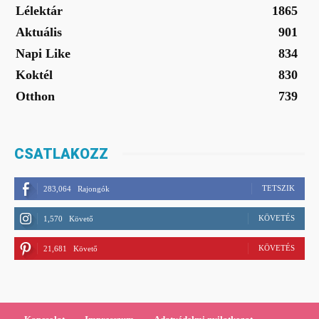
Lélektár
1865
Aktuális
901
Napi Like
834
Koktél
830
Otthon
739
CSATLAKOZZ
TETSZIK
283,064
Rajongók
KÖVETÉS
1,570
Követő
KÖVETÉS
21,681
Követő