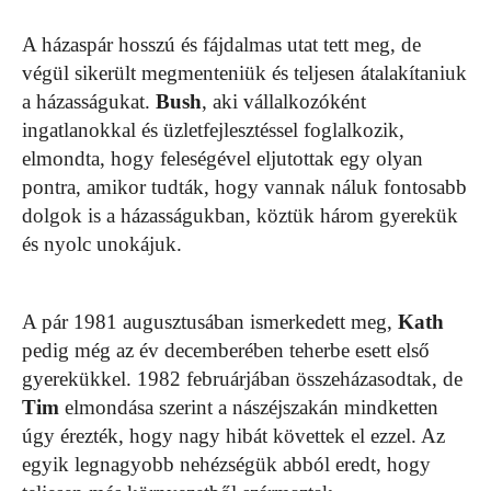
A házaspár hosszú és fájdalmas utat tett meg, de
végül sikerült megmenteniük és teljesen átalakítaniuk
a házasságukat.
Bush
, aki vállalkozóként
ingatlanokkal és üzletfejlesztéssel foglalkozik,
elmondta, hogy feleségével eljutottak egy olyan
pontra, amikor tudták, hogy vannak náluk fontosabb
dolgok is a házasságukban, köztük három gyerekük
és nyolc unokájuk.
A pár 1981 augusztusában ismerkedett meg,
Kath
pedig még az év decemberében teherbe esett első
gyerekükkel. 1982 februárjában összeházasodtak, de
Tim
elmondása szerint a nászéjszakán mindketten
úgy érezték, hogy nagy hibát követtek el ezzel. Az
egyik legnagyobb nehézségük abból eredt, hogy