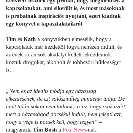
kedvéért tesznek egy próbát, hogy megmentsék a
kapcsolatukat, ami sikerült is, és most másoknak
is próbálnak inspirációt nyújtani, ezért kiadtak
egy könyvet a tapasztalataikról.
Tim
és
Kath
a könyvükben elmesélik, hogy a
kapcsolatuk már kezdettől fogva nehezen indult, és
az évek során sok akadályt kellett leküzdeniük,
köztük drogokat, alkoholt és többszöri hűtlenséget
is.
„Nem ez az ideális módja egy házasság
elkezdésének, de ezt valószínűleg mindenki tudja. De
amit talán sokan nem tudnak, az az, hogy csak azért,
mert a házasságod pocsékul indult, nem jelenti azt,
hogy a vége is pocsék kell, hogy legyen”
–
magyarázta
Tim Bush
a
Fox News
-nak.