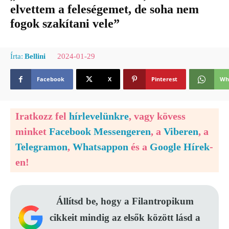
elvettem a feleségemet, de soha nem
fogok szakítani vele”
2024-01-29
Írta:
Bellini
Facebook
X
Pinterest
Wh
Iratkozz fel
hírlevelünkre
, vagy kövess
minket
Facebook Messengeren
, a
Viberen
, a
Telegramon
,
Whatsappon
és a
Google Hírek
-
en!
Állítsd be, hogy a Filantropikum
cikkeit mindig az elsők között lásd a