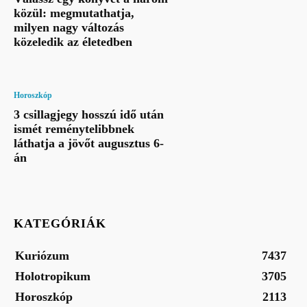
közül: megmutathatja,
milyen nagy változás
közeledik az életedben
Horoszkóp
3 csillagjegy hosszú idő után
ismét reménytelibbnek
láthatja a jövőt augusztus 6-
án
KATEGÓRIÁK
Kuriózum
7437
Holotropikum
3705
Horoszkóp
2113