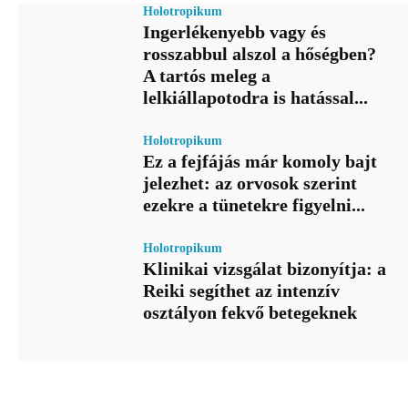
Holotropikum
Ingerlékenyebb vagy és
rosszabbul alszol a hőségben?
A tartós meleg a
lelkiállapotodra is hatással...
Holotropikum
Ez a fejfájás már komoly bajt
jelezhet: az orvosok szerint
ezekre a tünetekre figyelni...
Holotropikum
Klinikai vizsgálat bizonyítja: a
Reiki segíthet az intenzív
osztályon fekvő betegeknek