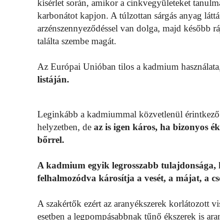
kísérlet során, amikor a cinkvegyületeket tanu
karbonátot kapjon. A túlzottan sárgás anyag látt
arzénszennyeződéssel van dolga, majd később ráj
találta szembe magát.
Az Európai Unióban tilos a kadmium használata
listáján.
Leginkább a kadmiummal közvetlenül érintkező 
helyzetben, de
az is igen káros, ha bizonyos é
bőrrel.
A kadmium egyik legrosszabb tulajdonsága, h
felhalmozódva károsítja a vesét, a májat, a cs
A szakértők ezért az aranyékszerek korlátozott vi
esetben a legpompásabbnak tűnő ékszerek is ar