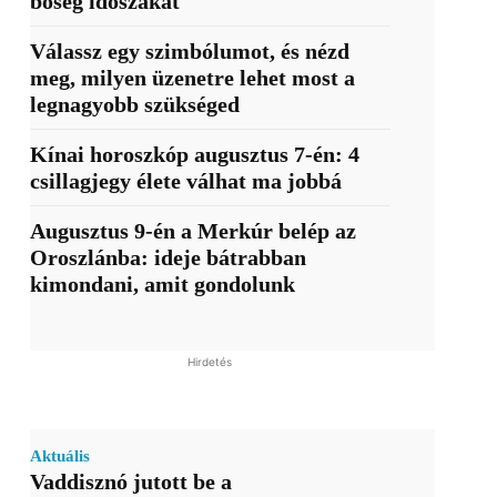
bőség időszakát
Válassz egy szimbólumot, és nézd
meg, milyen üzenetre lehet most a
legnagyobb szükséged
Kínai horoszkóp augusztus 7-én: 4
csillagjegy élete válhat ma jobbá
Augusztus 9-én a Merkúr belép az
Oroszlánba: ideje bátrabban
kimondani, amit gondolunk
Hirdetés
Aktuális
Vaddisznó jutott be a