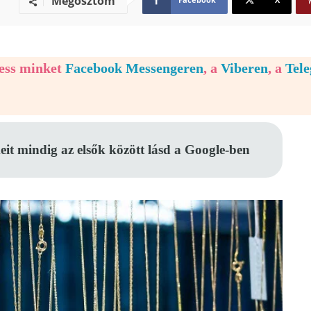
Megosztom
vess minket
Facebook Messengeren
, a
Viberen
, a
Tel
eit mindig az elsők között lásd a Google-ben