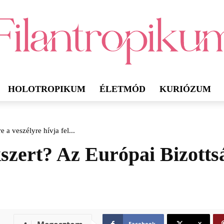
HOLOTROPIKUM
ÉLETMÓD
KURIÓZUM
 a veszélyre hívja fel...
szert? Az Európai Bizottsá
Facebook
X