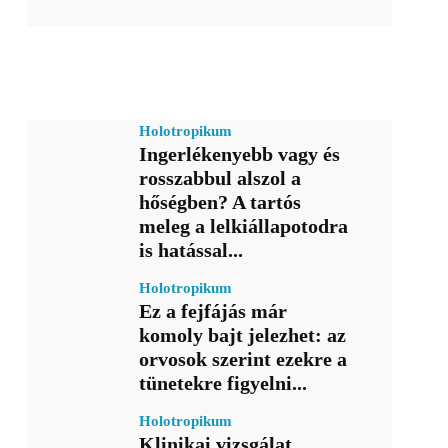
Holotropikum
Ingerlékenyebb vagy és
rosszabbul alszol a
hőségben? A tartós
meleg a lelkiállapotodra
is hatással...
Holotropikum
Ez a fejfájás már
komoly bajt jelezhet: az
orvosok szerint ezekre a
tünetekre figyelni...
Holotropikum
Klinikai vizsgálat