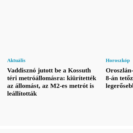
Aktuális
Horoszkóp
Vaddisznó jutott be a Kossuth
Oroszlán-
téri metróállomásra: kiürítették
8-án tetőz
az állomást, az M2-es metrót is
legerőseb
leállították