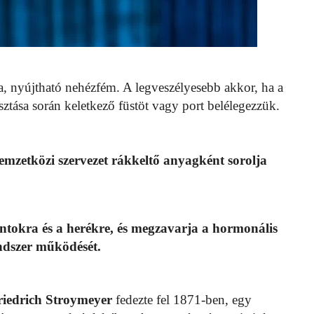
 nyújtható nehézfém. A legveszélyesebb akkor, ha a
tása során keletkező füstöt vagy port belélegezzük.
mzetközi szervezet rákkeltő anyagként sorolja
ontokra és a herékre, és megzavarja a hormonális
endszer működését.
riedrich Stroymeyer
fedezte fel 1871-ben, egy