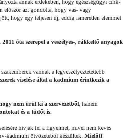
lmányozta annak érdekében, hogy egészségügyi cink-
án először azt gondolta, hogy vas- vagy
ött, hogy egy teljesen új, eddig ismeretlen elemmel
,
2011 óta szerepel a veszélyes-, rákkeltő anyagok
szakemberek vannak a legveszélyeztetettebb
kszerek viselése által a kadmium érintkezik a
ogy nem ürül ki a szervezetből,
hanem
ontokat és a tüdőt is.
selésére hívják fel a figyelmet, mivel nem kevés
any-kadmium ötvözetéből készültek.
Mielőtt