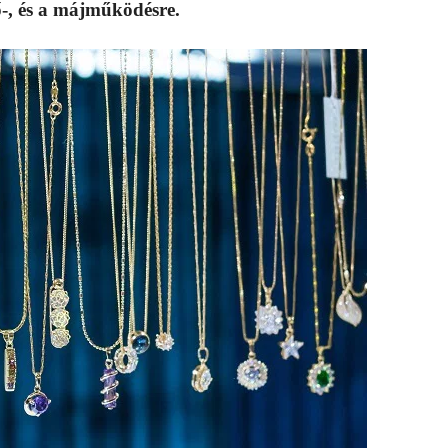
ő-, és a májműködésre.