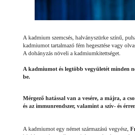
A kadmium szemcsés, halványszürke színű, puha,
kadmiumot tartalmazó fém hegesztése vagy olvasz
A dohányzás növeli a kadmiumkitettséget.
A kadmiumot és legtöbb vegyületét minden ne
be.
Mérgező hatással van a vesére, a májra, a cs
és az immunrendszer, valamint a szív- és érr
A kadmiumot egy német származású vegyész,
F