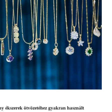
any ékszerek ötvözetéhez gyakran használt