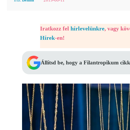
Iratkozz fel
hírlevelünkre
, vagy kö
Hírek
-en!
Állítsd be, hogy a Filantropikum cikk