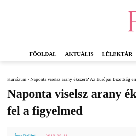
FŐOLDAL
AKTUÁLIS
LÉLEKTÁR
Kuriózum
Naponta viselsz arany ékszert? Az Európai Bizottság erre
Naponta viselsz arany ék
fel a figyelmed
2019-08-11
Írta:
Bellini