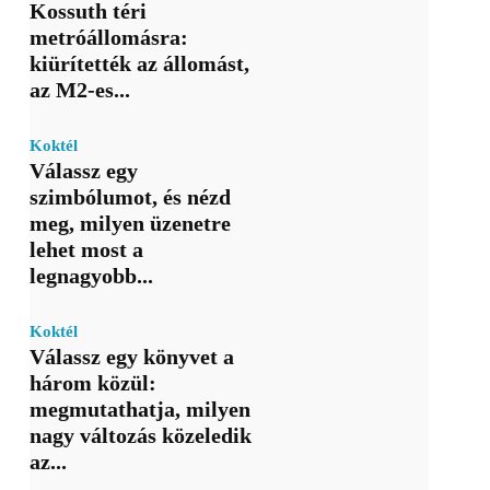
Kossuth téri
metróállomásra:
kiürítették az állomást,
az M2-es...
Koktél
Válassz egy
szimbólumot, és nézd
meg, milyen üzenetre
lehet most a
legnagyobb...
Koktél
Válassz egy könyvet a
három közül:
megmutathatja, milyen
nagy változás közeledik
az...