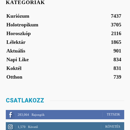
KATEGÓRIÁK
Kuriózum
7437
Holotropikum
3705
Horoszkóp
2116
Lélektár
1865
Aktuális
901
Napi Like
834
Koktél
831
Otthon
739
CSATLAKOZZ
TETSZIK
283,064
Rajongók
KÖVETÉS
1,570
Követő