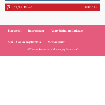
KÖVETÉS
21,681
Követő
Kapcsolat
Impresszum
Adatvédelmi nyilatkozat
Süti – Cookie tájékoztató
Médiaajánlat
©Filantropikum.com - Minden jog fenntartva!