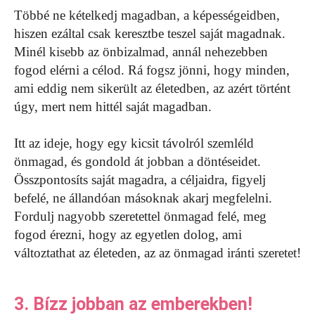
Többé ne kételkedj magadban, a képességeidben,
hiszen ezáltal csak keresztbe teszel saját magadnak.
Minél kisebb az önbizalmad, annál nehezebben
fogod elérni a célod. Rá fogsz jönni, hogy minden,
ami eddig nem sikerült az életedben, az azért történt
úgy, mert nem hittél saját magadban.
Itt az ideje, hogy egy kicsit távolról szemléld
önmagad, és gondold át jobban a döntéseidet.
Összpontosíts saját magadra, a céljaidra, figyelj
befelé, ne állandóan másoknak akarj megfelelni.
Fordulj nagyobb szeretettel önmagad felé, meg
fogod érezni, hogy az egyetlen dolog, ami
változtathat az életeden, az az önmagad iránti szeretet!
3. Bízz jobban az emberekben!