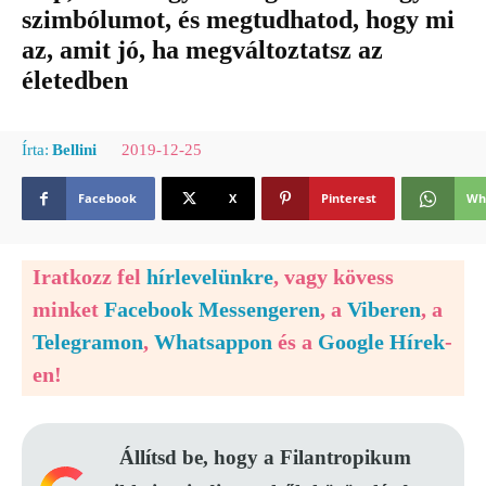
szimbólumot, és megtudhatod, hogy mi
az, amit jó, ha megváltoztatsz az
életedben
2019-12-25
Írta:
Bellini
Facebook
X
Pinterest
Wh
Iratkozz fel
hírlevelünkre
, vagy kövess
minket
Facebook Messengeren
, a
Viberen
, a
Telegramon
,
Whatsappon
és a
Google Hírek
-
en!
Állítsd be, hogy a Filantropikum