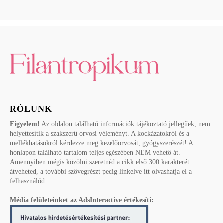
RÓLUNK
Figyelem!
Az oldalon található információk tájékoztató jellegűek, nem
helyettesítik a szakszerű orvosi véleményt. A kockázatokról és a
mellékhatásokról kérdezze meg kezelőorvosát, gyógyszerészét! A
honlapon található tartalom teljes egészében NEM vehető át.
Amennyiben mégis közölni szeretnéd a cikk első 300 karakterét
átveheted, a további szövegrészt pedig linkelve itt olvashatja el a
felhasználód.
Média felületeinket az AdsInteractive értékesíti: