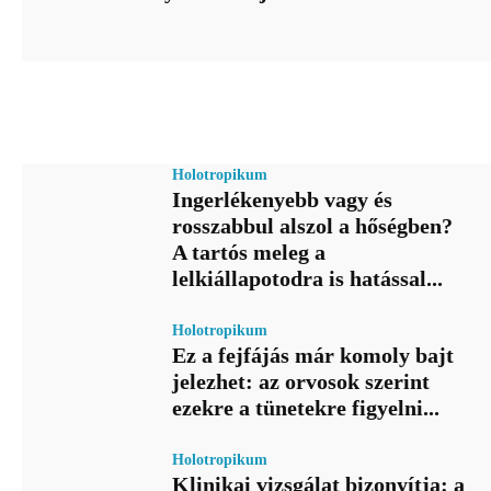
Holotropikum
Ingerlékenyebb vagy és
rosszabbul alszol a hőségben?
A tartós meleg a
lelkiállapotodra is hatással...
Holotropikum
Ez a fejfájás már komoly bajt
jelezhet: az orvosok szerint
ezekre a tünetekre figyelni...
Holotropikum
Klinikai vizsgálat bizonyítja: a