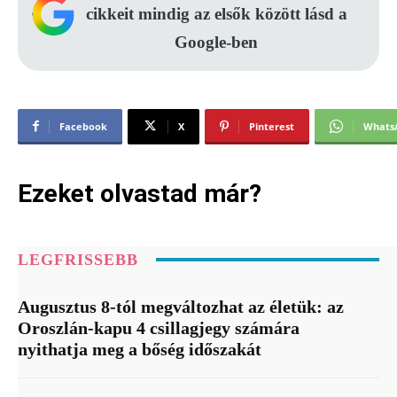
cikkeit mindig az elsők között lásd a
Google-ben
Facebook
X
Pinterest
Whats
Ezeket olvastad már?
LEGFRISSEBB
Augusztus 8-tól megváltozhat az életük: az
Oroszlán-kapu 4 csillagjegy számára
nyithatja meg a bőség időszakát