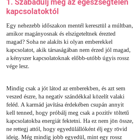
1. Szabadulj meg az egészségtelen
kapcsolatoktól
Egy nehezebb időszakon mentél keresztül a múltban,
amikor magányosnak és elszigeteltnek érezted
magad? Soha ne alakíts ki olyan emberekkel
kapcsolatot, akik társaságában nem érzed jól magad,
a kényszer kapcsolatoknak előbb-utóbb úgyis rossz
vége lesz.
Mindig csak a jót látod az emberekben, és azt sem
veszed észre, ha negatív szándékkal közelít valaki
feléd. A karmád javítása érdekében csupán annyit
kell tenned, hogy próbálj meg csak a pozitív töltetű
kapcsolatokba energiát fektetni. Ha ez nem jön össze,
ne rettegj attól, hogy egyedülállóként élj egy rövid
ideig. Még mindig jobb egyedül, mint egy rossz