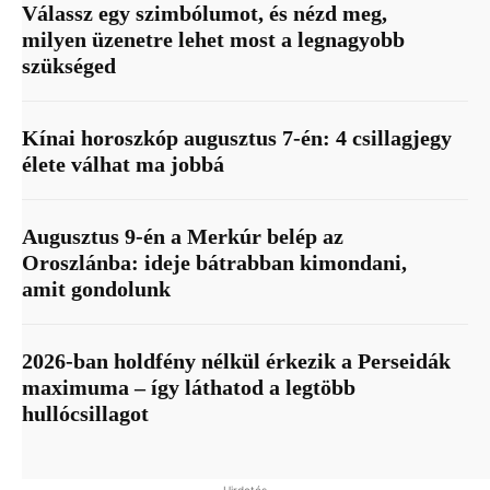
Válassz egy szimbólumot, és nézd meg,
milyen üzenetre lehet most a legnagyobb
szükséged
Kínai horoszkóp augusztus 7-én: 4 csillagjegy
élete válhat ma jobbá
Augusztus 9-én a Merkúr belép az
Oroszlánba: ideje bátrabban kimondani,
amit gondolunk
2026-ban holdfény nélkül érkezik a Perseidák
maximuma – így láthatod a legtöbb
hullócsillagot
Hirdetés