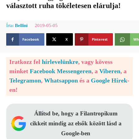
választott ruha tökéletesen elárulja!
2019-05-05
Írta:
Bellini
Facebook
X
Pinterest
Wh
Iratkozz fel
hírlevelünkre
, vagy kövess
minket
Facebook Messengeren
, a
Viberen
, a
Telegramon
,
Whatsappon
és a
Google Hírek
-
en!
Állítsd be, hogy a Filantropikum
cikkeit mindig az elsők között lásd a
Google-ben