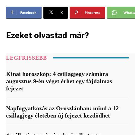
Facebook
X
Pinterest
Whats
Ezeket olvastad már?
LEGFRISSEBB
Kínai horoszkóp: 4 csillagjegy számára
augusztus 9-én véget érhet egy fájdalmas
fejezet
Napfogyatkozás az Oroszlánban: mind a 12
csillagjegy életében új fejezet kezdődhet