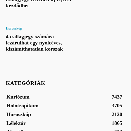
kezdődhet
Horoszkóp
4 csillagjegy számára
lezárulhat egy nyolcéves,
kiszámíthatatlan korszak
KATEGÓRIÁK
Kuriózum
7437
Holotropikum
3705
Horoszkóp
2120
Lélektár
1865