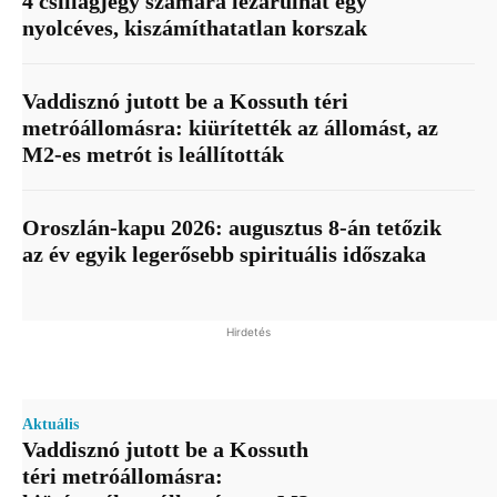
4 csillagjegy számára lezárulhat egy
nyolcéves, kiszámíthatatlan korszak
Vaddisznó jutott be a Kossuth téri
metróállomásra: kiürítették az állomást, az
M2-es metrót is leállították
Oroszlán-kapu 2026: augusztus 8-án tetőzik
az év egyik legerősebb spirituális időszaka
Hirdetés
Aktuális
Vaddisznó jutott be a Kossuth
téri metróállomásra: