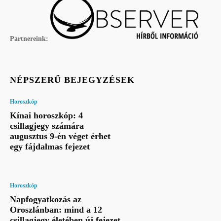
Partnereink:
NÉPSZERŰ BEJEGYZÉSEK
Horoszkóp
Kínai horoszkóp: 4
csillagjegy számára
augusztus 9-én véget érhet
egy fájdalmas fejezet
Horoszkóp
Napfogyatkozás az
Oroszlánban: mind a 12
csillagjegy életében új fejezet