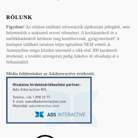
RÓLUNK
Figyelem!
Az oldalon található információk tájékoztató jellegűek, nem
helyettesítik a szakszerű orvosi véleményt. A kockázatokról és a
mellékhatásokról kérdezze meg kezelőorvosát, gyógyszerészét! A
honlapon található tartalom teljes egészében NEM vehető át.
Amennyiben mégis közölni szeretnéd a cikk első 300 karakterét
átveheted, a további szövegrészt pedig linkelve itt olvashatja el a
felhasználód.
Média felületeinket az AdsInteractive értékesíti: