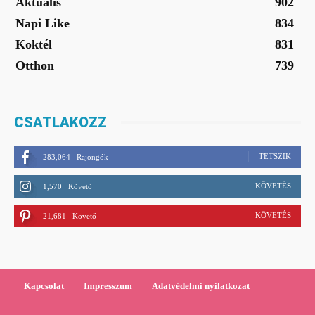
Aktuális
902
Napi Like
834
Koktél
831
Otthon
739
CSATLAKOZZ
TETSZIK
283,064
Rajongók
KÖVETÉS
1,570
Követő
KÖVETÉS
21,681
Követő
Kapcsolat
Impresszum
Adatvédelmi nyilatkozat