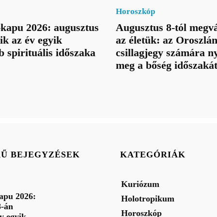
Horoszkóp
kapu 2026: augusztus
Augusztus 8-tól megvá
ik az év egyik
az életük: az Oroszlá
b spirituális időszaka
csillagjegy számára ny
meg a bőség időszaká
RŰ BEJEGYZÉSEK
KATEGÓRIÁK
Kuriózum
apu 2026:
Holotropikum
8-án
Horoszkóp
év egyik