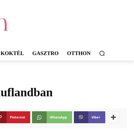
KOKTÉL
GASZTRO
OTTHON
auflandban
Pinterest
WhatsApp
Viber