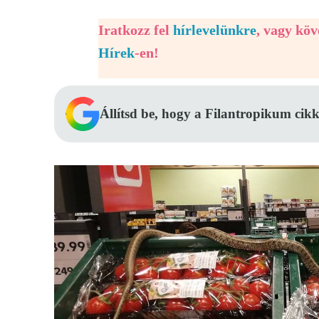
Iratkozz fel
hírlevelünkre
, vagy kö
Hírek
-en!
Állítsd be, hogy a Filantropikum cikk