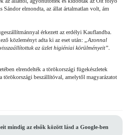
 az állattól, agyonütötték és kidobták az Olt folyó
s Sándor elmondta, az állat ártalmatlan volt, ám
ügeszállítmánnyal érkezett az erdélyi Kauflandba.
kező közleményt adta ki az eset után:
„Azonnal
 visszaállítottuk az üzlet higiéniai körülményeit”.
tében elrendelték a törökországi fügekészletek
 a törökországi beszállítóval, amelytől magyarázatot
eit mindig az elsők között lásd a Google-ben