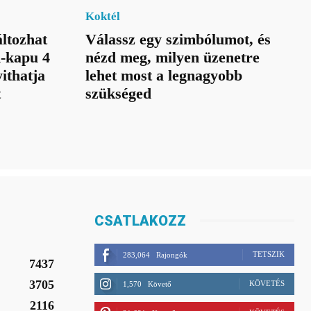
Koktél
ltozhat
Válassz egy szimbólumot, és
n-kapu 4
nézd meg, milyen üzenetre
ithatja
lehet most a legnagyobb
t
szükséged
CSATLAKOZZ
TETSZIK
283,064
Rajongók
7437
3705
KÖVETÉS
1,570
Követő
2116