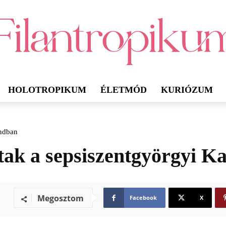
HOLOTROPIKUM
ÉLETMÓD
KURIÓZUM
andban
ak a sepsiszentgyörgyi K
Megosztom
Facebook
X