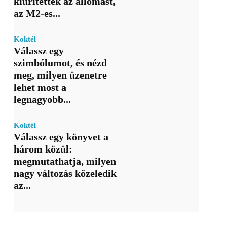
kiürítették az állomást,
az M2-es...
Koktél
Válassz egy
szimbólumot, és nézd
meg, milyen üzenetre
lehet most a
legnagyobb...
Koktél
Válassz egy könyvet a
három közül:
megmutathatja, milyen
nagy változás közeledik
az...