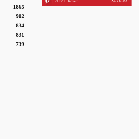
KÖVETÉS
21,681
Követő
1865
902
834
831
739