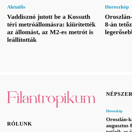
Aktuális
Horoszkóp
Vaddisznó jutott be a Kossuth
Oroszlán-
téri metróállomásra: kiürítették
8-án tetőz
az állomást, az M2-es metrót is
legerőseb
leállították
NÉPSZE
Horoszkóp
Oroszlán-k
RÓLUNK
augusztus 
tetőzik az 