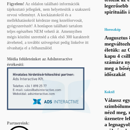
Figyelem!
Az oldalon található információk
legerősebb
tájékoztató jellegűek, nem helyettesítik a szakszerű
spirituális
orvosi véleményt. A kockázatokról és a
mellékhatásokról kérdezze meg kezelőorvosát,
gyógyszerészét! A honlapon található tartalom
Horoszkóp
teljes egészében NEM vehető át. Amennyiben
Augusztus 8
mégis közölni szeretnéd a cikk első 300 karakterét
átveheted, a további szövegrészt pedig linkelve itt
megváltozh
olvashatja el a felhasználód.
életük: az 
kapu 4 csil
Média felületeinket az AdsInteractive
számára ny
értékesíti:
meg a bősé
időszakát
Koktél
Válassz eg
szimbólumo
nézd meg, 
üzenetre le
Partnereink:
a legnagyo