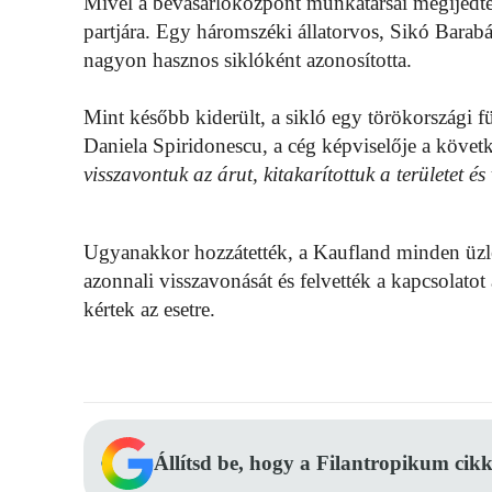
Mivel a bevásárlóközpont munkatársai megijedtek
partjára. Egy háromszéki állatorvos, Sikó Barabá
nagyon hasznos siklóként azonosította.
Mint később kiderült, a sikló egy törökországi f
Daniela Spiridonescu, a cég képviselője a követ
visszavontuk az árut, kitakarítottuk a területet és
Ugyanakkor hozzátették, a Kaufland minden üzle
azonnali visszavonását és felvették a kapcsolatot
kértek az esetre.
Állítsd be, hogy a Filantropikum cikk