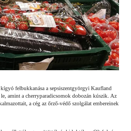
 kígyó felbukkanása a sepsiszentgyörgyi Kaufland
a le, amint a cherryparadicsomok dobozán kúszik. Az
lkalmazottait, a cég az őrző-védő szolgálat embereinek