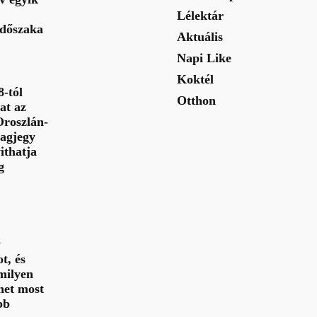
Lélektár
 időszaka
Aktuális
Napi Like
Koktél
-tól
Otthon
at az
Oroszlán-
lagjegy
ithatja
g
y
t, és
milyen
het most
bb