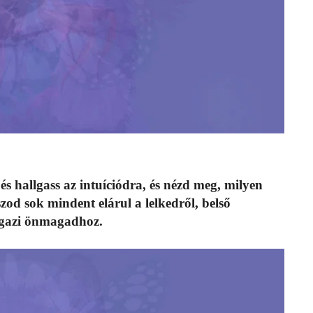
 és hallgass az intuíciódra, és nézd meg, milyen
szod sok mindent elárul a lelkedről, belső
 igazi önmagadhoz.