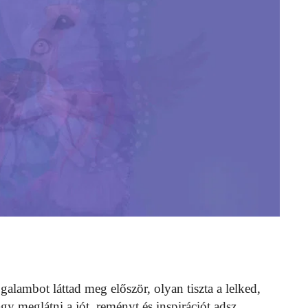
galambot láttad meg először, olyan tiszta a lelked,
 meglátni a jót, reményt és inspirációt adsz