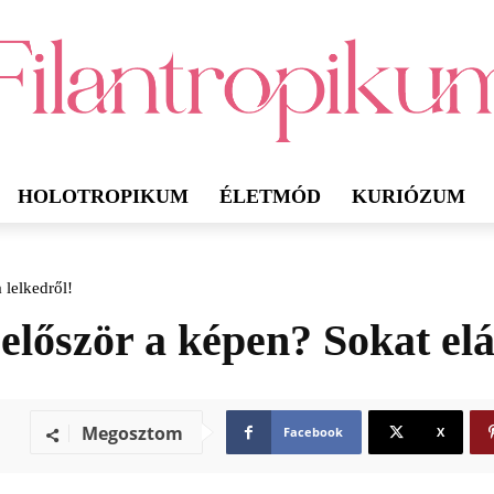
HOLOTROPIKUM
ÉLETMÓD
KURIÓZUM
 lelkedről!
először a képen? Sokat elá
Megosztom
Facebook
X