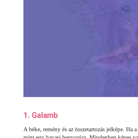
1. Galamb
A béke, remény és az összetartozás jelképe. Ha a 
mint egy havasi hegycsúcs. Mindenben képes vagy