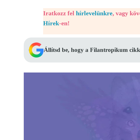
Iratkozz fel
hírlevelünkre
, vagy kö
Hírek
-en!
Állítsd be, hogy a Filantropikum cikk