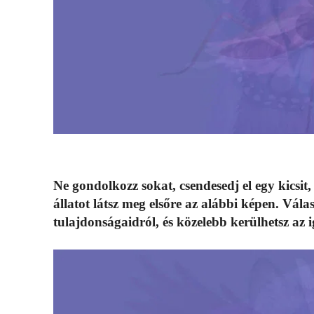
Ne gondolkozz sokat, csendesedj el egy kicsit,
állatot látsz meg elsőre az alábbi képen. Vála
tulajdonságaidról, és közelebb kerülhetsz az