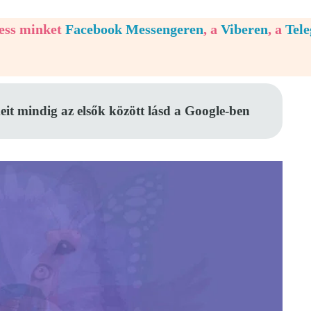
vess minket
Facebook Messengeren
, a
Viberen
, a
Tel
eit mindig az elsők között lásd a Google-ben