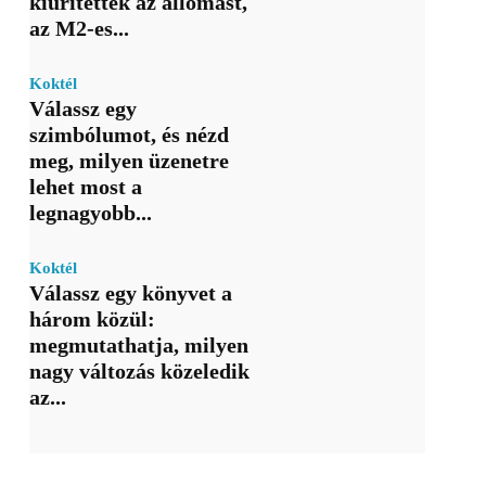
kiürítették az állomást,
az M2-es...
Koktél
Válassz egy
szimbólumot, és nézd
meg, milyen üzenetre
lehet most a
legnagyobb...
Koktél
Válassz egy könyvet a
három közül:
megmutathatja, milyen
nagy változás közeledik
az...