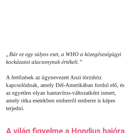
„Bár ez egy súlyos eset, a WHO a közegészségügyi
kockázatot alacsonynak értékeli.”
A fertőzések az úgynevezett Anzi törzshöz
kapcsolódnak, amely Dél-Amerikában fordul elő, és
az egyetlen olyan hantavírus-változatként ismert,
amely ritka esetekben emberről emberre is képes
terjedni.
A világ figyelme a Hondius hajóra