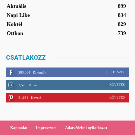
Aktuális
899
Napi Like
834
Koktél
829
Otthon
739
CSATLAKOZZ
TETSZIK
283,064
Rajongók
KÖVETÉS
1,570
Követő
KÖVETÉS
21,681
Követő
Kapcsolat
Impresszum
Adatvédelmi nyilatkozat