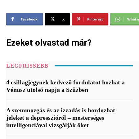
Facebook
X
Pinterest
Whats
Ezeket olvastad már?
LEGFRISSEBB
4 csillagjegynek kedvező fordulatot hozhat a
Vénusz utolsó napja a Szűzben
A szemmozgás és az izzadás is hordozhat
jeleket a depresszióról – mesterséges
intelligenciával vizsgálják őket