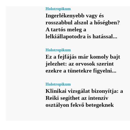
Holotropikum
Ingerlékenyebb vagy és
rosszabbul alszol a hőségben?
A tartós meleg a
lelkiállapotodra is hatással...
Holotropikum
Ez a fejfájás már komoly bajt
jelezhet: az orvosok szerint
ezekre a tünetekre figyelni...
Holotropikum
Klinikai vizsgálat bizonyítja: a
Reiki segíthet az intenzív
osztályon fekvő betegeknek