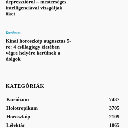
depresszióról – mesterséges
intelligenciával vizsgálják
őket
Kuriózum
Kínai horoszkóp augusztus 5-
re: 4 csillagjegy életében
végre helyére kerülnek a
dolgok
KATEGÓRIÁK
Kuriózum
7437
Holotropikum
3705
Horoszkóp
2109
Lélektár
1865