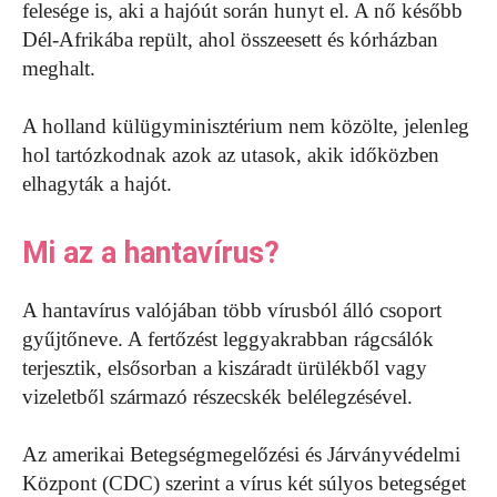
felesége is, aki a hajóút során hunyt el. A nő később
Dél-Afrikába repült, ahol összeesett és kórházban
meghalt.
A holland külügyminisztérium nem közölte, jelenleg
hol tartózkodnak azok az utasok, akik időközben
elhagyták a hajót.
Mi az a hantavírus?
A hantavírus valójában több vírusból álló csoport
gyűjtőneve. A fertőzést leggyakrabban rágcsálók
terjesztik, elsősorban a kiszáradt ürülékből vagy
vizeletből származó részecskék belélegzésével.
Az amerikai Betegségmegelőzési és Járványvédelmi
Központ (CDC) szerint a vírus két súlyos betegséget