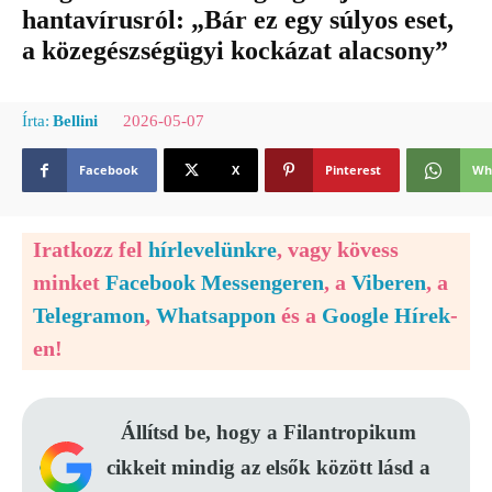
hantavírusról: „Bár ez egy súlyos eset,
a közegészségügyi kockázat alacsony”
2026-05-07
Írta:
Bellini
Facebook
X
Pinterest
Wh
Iratkozz fel
hírlevelünkre
, vagy kövess
minket
Facebook Messengeren
, a
Viberen
, a
Telegramon
,
Whatsappon
és a
Google Hírek
-
en!
Állítsd be, hogy a Filantropikum
cikkeit mindig az elsők között lásd a