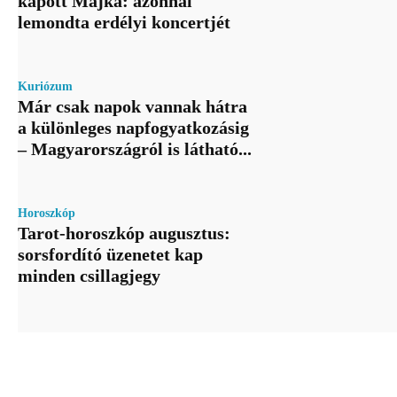
kapott Majka: azonnal
lemondta erdélyi koncertjét
Kuriózum
Már csak napok vannak hátra
a különleges napfogyatkozásig
– Magyarországról is látható...
Horoszkóp
Tarot-horoszkóp augusztus:
sorsfordító üzenetet kap
minden csillagjegy