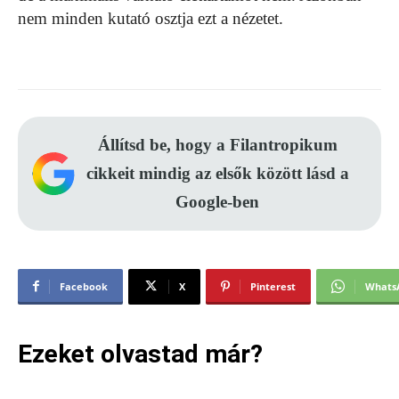
nem minden kutató osztja ezt a nézetet.
Állítsd be, hogy a Filantropikum
cikkeit mindig az elsők között lásd a
Google-ben
Facebook
X
Pinterest
Whats
Ezeket olvastad már?