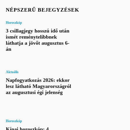
NÉPSZERŰ BEJEGYZÉSEK
Horoszkóp
3 csillagjegy hosszú idő után
ismét reménytelibbnek
láthatja a jövőt augusztus 6-
án
Aktuális
Napfogyatkozás 2026: ekkor
lesz látható Magyarországról
az augusztusi égi jelenség
Horoszkóp
Kínai horoszkóp: 4