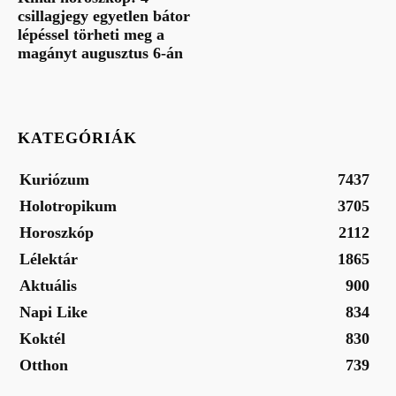
csillagjegy egyetlen bátor
lépéssel törheti meg a
magányt augusztus 6-án
KATEGÓRIÁK
Kuriózum
7437
Holotropikum
3705
Horoszkóp
2112
Lélektár
1865
Aktuális
900
Napi Like
834
Koktél
830
Otthon
739