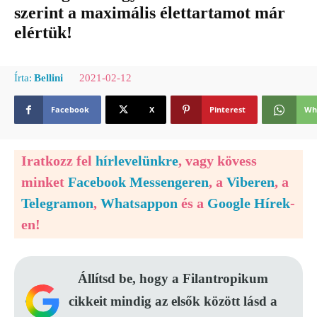
szerint a maximális élettartamot már
elértük!
2021-02-12
Írta:
Bellini
Facebook
X
Pinterest
Wh
Iratkozz fel
hírlevelünkre
, vagy kövess
minket
Facebook Messengeren
, a
Viberen
, a
Telegramon
,
Whatsappon
és a
Google Hírek
-
en!
Állítsd be, hogy a Filantropikum
cikkeit mindig az elsők között lásd a