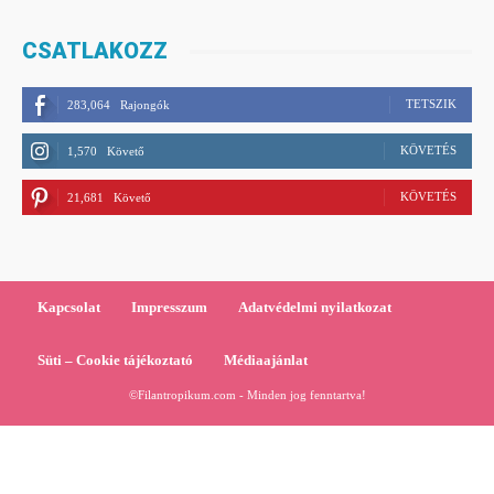
CSATLAKOZZ
TETSZIK
283,064
Rajongók
KÖVETÉS
1,570
Követő
KÖVETÉS
21,681
Követő
Kapcsolat
Impresszum
Adatvédelmi nyilatkozat
Süti – Cookie tájékoztató
Médiaajánlat
©Filantropikum.com - Minden jog fenntartva!