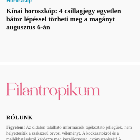
Horoszkóp
Kínai horoszkóp: 4 csillagjegy egyetlen
bátor lépéssel törheti meg a magányt
augusztus 6-án
RÓLUNK
Figyelem!
Az oldalon található információk tájékoztató jellegűek, nem
helyettesítik a szakszerű orvosi véleményt. A kockázatokról és a
mellékhatásokról kérdezze meg kezelőorvosát, gyógyszerészét! A