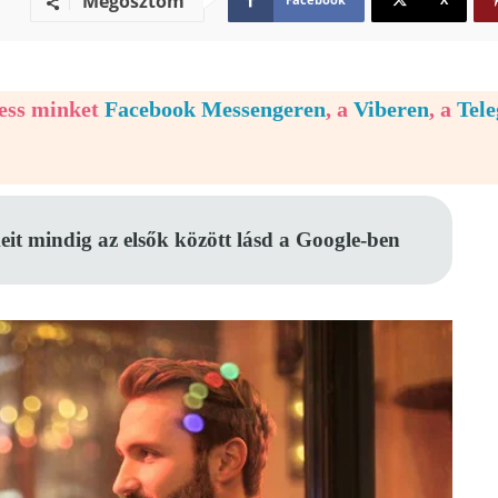
Megosztom
vess minket
Facebook Messengeren
, a
Viberen
, a
Tel
eit mindig az elsők között lásd a Google-ben