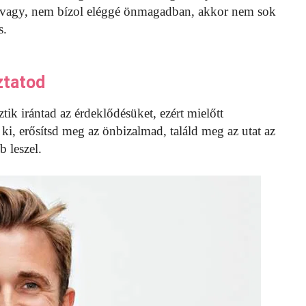
 vagy, nem bízol eléggé önmagadban, akkor nem sok
s.
ztatod
ztik irántad az érdeklődésüket, ezért mielőtt
ki, erősítsd meg az önbizalmad, találd meg az utat az
 leszel.