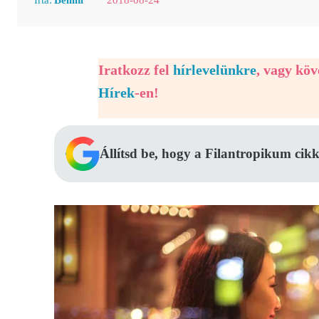
Iratkozz fel
hírlevelünkre
, vagy kö
Hírek
-en!
Állítsd be, hogy a Filantropikum cikk