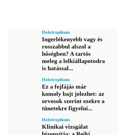
Holotropikum
Ingerlékenyebb vagy és
rosszabbul alszol a
hőségben? A tartós
meleg a lelkiállapotodra
is hatással...
Holotropikum
Ez a fejfájás már
komoly bajt jelezhet: az
orvosok szerint ezekre a
tünetekre figyelni...
Holotropikum
Klinikai vizsgálat
bizonyítja: a Reiki