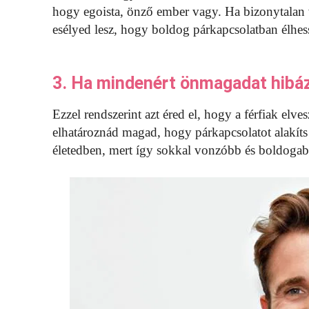
hogy egoista, önző ember vagy. Ha bizonytalan
esélyed lesz, hogy boldog párkapcsolatban élhes
3. Ha mindenért önmagadat hibá
Ezzel rendszerint azt éred el, hogy a férfiak elves
elhatároznád magad, hogy párkapcsolatot alakíts 
életedben, mert így sokkal vonzóbb és boldogabb