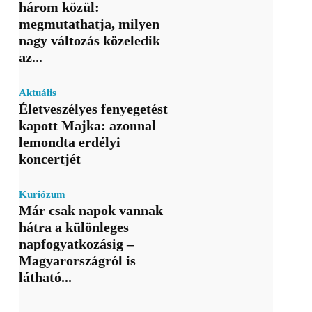
három közül:
megmutathatja, milyen
nagy változás közeledik
az...
Aktuális
Életveszélyes fenyegetést
kapott Majka: azonnal
lemondta erdélyi
koncertjét
Kuriózum
Már csak napok vannak
hátra a különleges
napfogyatkozásig –
Magyarországról is
látható...