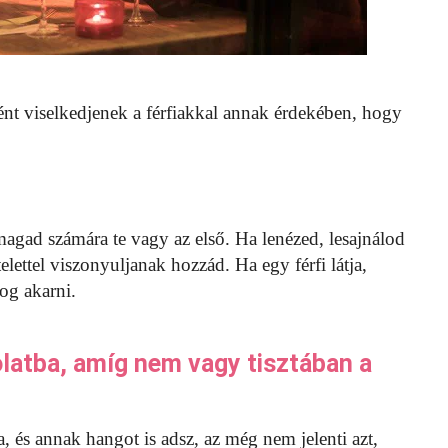
nt viselkedjenek a férfiakkal annak érdekében, hogy
y magad számára te vagy az első. Ha lenézed, lesajnálod
ettel viszonyuljanak hozzád. Ha egy férfi látja,
fog akarni.
olatba, amíg nem vagy tisztában a
 és annak hangot is adsz, az még nem jelenti azt,