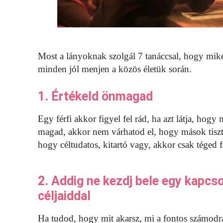
Most a lányoknak szolgál 7 tanáccsal, hogy miké
minden jól menjen a közös életük során.
1. Értékeld önmagad
Egy férfi akkor figyel fel rád, ha azt látja, hog
magad, akkor nem várhatod el, hogy mások tisztel
hogy céltudatos, kitartó vagy, akkor csak téged 
2. Addig ne kezdj bele egy kapcs
céljaiddal
Ha tudod, hogy mit akarsz, mi a fontos számodra,