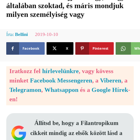
általában szoktad, és máris mondjuk
milyen személyiség vagy
2019-10-10
Írta:
Bellini
Facebook
X
Pinterest
Wh
Iratkozz fel
hírlevelünkre
, vagy kövess
minket
Facebook Messengeren
, a
Viberen
, a
Telegramon
,
Whatsappon
és a
Google Hírek
-
en!
Állítsd be, hogy a Filantropikum
cikkeit mindig az elsők között lásd a