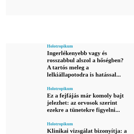
Holotropikum
Ingerlékenyebb vagy és
rosszabbul alszol a hőségben?
A tartós meleg a
lelkiállapotodra is hatással...
Holotropikum
Ez a fejfájás már komoly bajt
jelezhet: az orvosok szerint
ezekre a tünetekre figyelni...
Holotropikum
Klinikai vizsgálat bizonyítja: a