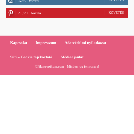
KÖVETÉS
1,570
Követő
KÖVETÉS
21,681
Követő
Kapcsolat
Impresszum
Adatvédelmi nyilatkozat
Süti – Cookie tájékoztató
Médiaajánlat
©Filantropikum.com - Minden jog fenntartva!