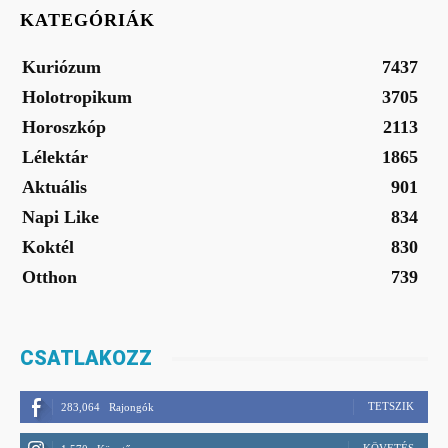
KATEGÓRIÁK
Kuriózum
7437
Holotropikum
3705
Horoszkóp
2113
Lélektár
1865
Aktuális
901
Napi Like
834
Koktél
830
Otthon
739
CSATLAKOZZ
TETSZIK
283,064
Rajongók