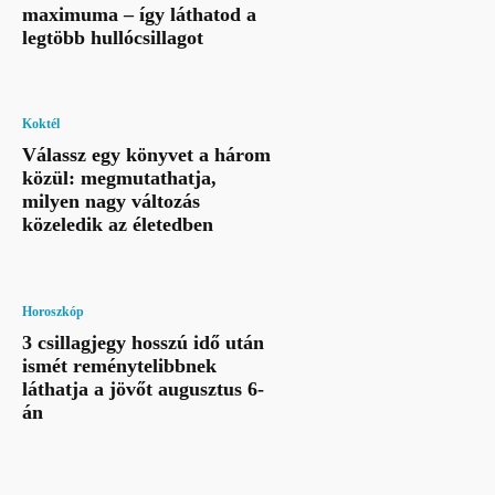
maximuma – így láthatod a
legtöbb hullócsillagot
Koktél
Válassz egy könyvet a három
közül: megmutathatja,
milyen nagy változás
közeledik az életedben
Horoszkóp
3 csillagjegy hosszú idő után
ismét reménytelibbnek
láthatja a jövőt augusztus 6-
án