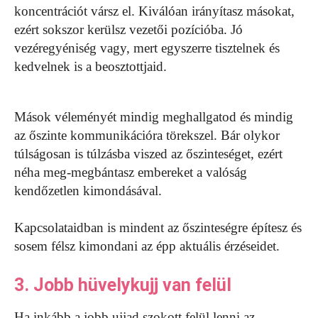
koncentrációt vársz el. Kiválóan irányítasz másokat,
ezért sokszor kerülsz vezetői pozícióba. Jó
vezéregyéniség vagy, mert egyszerre tisztelnek és
kedvelnek is a beosztottjaid.
Mások véleményét mindig meghallgatod és mindig
az őszinte kommunikációra törekszel. Bár olykor
túlságosan is túlzásba viszed az őszinteséget, ezért
néha meg-megbántasz embereket a valóság
kendőzetlen kimondásával.
Kapcsolataidban is mindent az őszinteségre építesz és
sosem félsz kimondani az épp aktuális érzéseidet.
3. Jobb hüvelykujj van felül
Ha inkább a jobb ujjad szokott felül lenni az