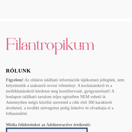
RÓLUNK
Figyelem!
Az oldalon található információk tájékoztató jellegűek, nem
helyettesítik a szakszerű orvosi véleményt. A kockázatokról és a
mellékhatásokról kérdezze meg kezelőorvosát, gyógyszerészét! A
honlapon található tartalom teljes egészében NEM vehető át.
Amennyiben mégis közölni szeretnéd a cikk első 300 karakterét
átveheted, a további szövegrészt pedig linkelve itt olvashatja el a
felhasználód.
Média felületeinket az AdsInteractive értékesíti: