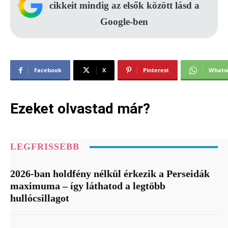
cikkeit mindig az elsők között lásd a
Google-ben
Facebook
X
Pinterest
Whats
Ezeket olvastad már?
LEGFRISSEBB
2026-ban holdfény nélkül érkezik a Perseidák
maximuma – így láthatod a legtöbb
hullócsillagot