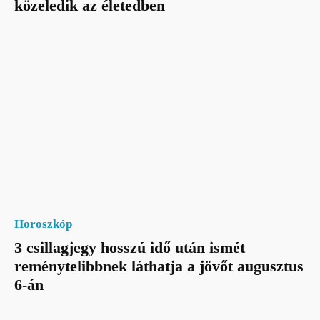
közeledik az életedben
Horoszkóp
3 csillagjegy hosszú idő után ismét
reménytelibbnek láthatja a jövőt augusztus
6-án