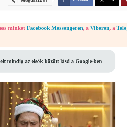
Megosztom
vess minket
Facebook Messengeren
, a
Viberen
, a
Tel
eit mindig az elsők között lásd a Google-ben