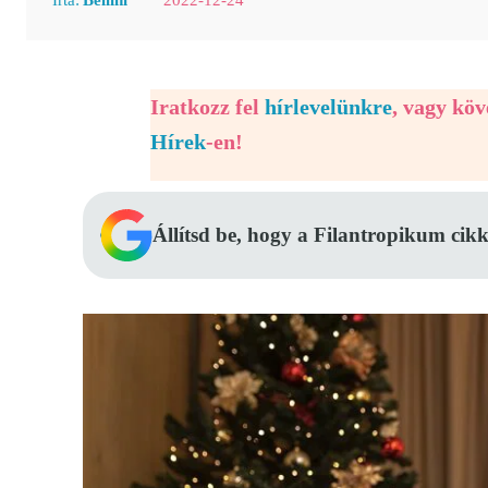
Iratkozz fel
hírlevelünkre
, vagy kö
Hírek
-en!
Állítsd be, hogy a Filantropikum cikk