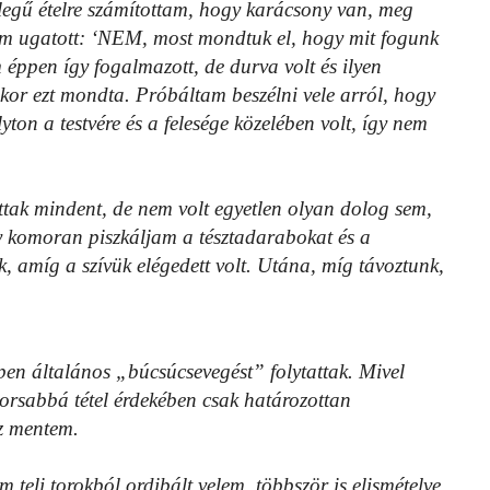
egű ételre számítottam, hogy karácsony van, meg
ám ugatott: ‘NEM, most mondtuk el, hogy mit fogunk
 éppen így fogalmazott, de durva volt és ilyen
kor ezt mondta. Próbáltam beszélni vele arról, hogy
yton a testvére és a felesége közelében volt, így nem
tak mindent, de nem volt egyetlen olyan dolog sem,
y komoran piszkáljam a tésztadarabokat és a
, amíg a szívük elégedett volt. Utána, míg távoztunk,
ppen általános „búcsúcsevegést” folytattak. Mivel
yorsabbá tétel érdekében csak határozottan
oz mentem.
teli torokból ordibált velem, többször is elismételve