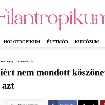
HOLOTROPIKUM
ÉLETMÓD
KURIÓZUM
arácsonyi vacsoráért -...
miért nem mondott köszöne
 azt
Facebook
X