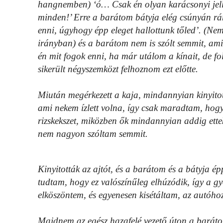
hangnemben) ‘ó… Csak én olyan karácsonyi jell
minden!’ Erre a barátom bátyja elég csúnyán r
enni, úgyhogy épp eleget hallottunk tőled’. (Nem
irányban) és a barátom nem is szólt semmit, ami
én mit fogok enni, ha már utálom a kínait, de fol
sikerült négyszemközt felhoznom ezt előtte.
Miután megérkezett a kaja, mindannyian kinyitot
ami nekem ízlett volna, így csak maradtam, hog
rizskekszet, miközben ők mindannyian addig ettek
nem nagyon szóltam semmit.
Kinyitották az ajtót, és a barátom és a bátyja é
tudtam, hogy ez valószínűleg elhúzódik, így a g
elköszöntem, és egyenesen kisétáltam, az autóh
Majdnem az egész hazafelé vezető úton a barátom 