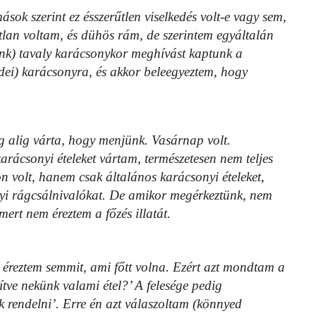
sok szerint ez ésszerűtlen viselkedés volt-e vagy sem,
lan voltam, és dühös rám, de szerintem egyáltalán
nk) tavaly karácsonykor meghívást kaptunk a
idei) karácsonyra, és akkor beleegyeztem, hogy
dig alig várta, hogy menjünk. Vasárnap volt.
ácsonyi ételeket vártam, természetesen nem teljes
n volt, hanem csak általános karácsonyi ételeket,
nyi rágcsálnivalókat. De amikor megérkeztünk, nem
mert nem éreztem a főzés illatát.
éreztem semmit, ami főtt volna. Ezért azt mondtam a
tve nekünk valami étel?’ A felesége pedig
k rendelni’. Erre én azt válaszoltam (könnyed