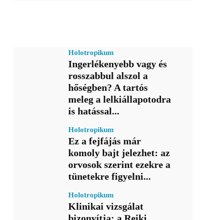
Holotropikum
Ingerlékenyebb vagy és
rosszabbul alszol a
hőségben? A tartós
meleg a lelkiállapotodra
is hatással...
Holotropikum
Ez a fejfájás már
komoly bajt jelezhet: az
orvosok szerint ezekre a
tünetekre figyelni...
Holotropikum
Klinikai vizsgálat
bizonyítja: a Reiki