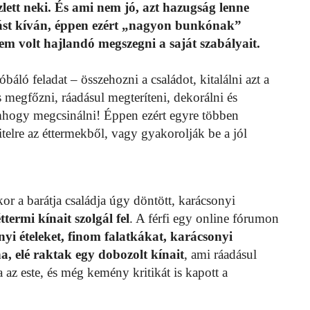
zlett neki. És ami nem jó, azt hazugság lenne
ást kíván, éppen ezért „nagyon bunkónak”
em volt hajlandó megszegni a saját szabályait.
ló feladat – összehozni a családot, kitalálni azt a
 megfőzni, ráadásul megteríteni, dekorálni és
mhogy megcsinálni! Éppen ezért egyre többen
itelre az éttermekből, vagy gyakorolják be a jól
or a barátja családja úgy döntött, karácsonyi
termi kínait szolgál fel
. A férfi egy online fórumon
yi ételeket, finom falatkákat, karácsonyi
na, elé raktak egy dobozolt kínait
, ami ráadásul
ra az este, és még kemény kritikát is kapott a