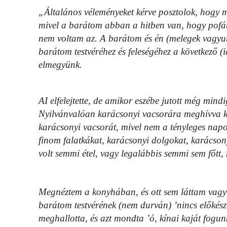
„Általános véleményeket kérve posztolok, hogy má
mivel a barátom abban a hitben van, hogy pofát
nem voltam az. A barátom és én (melegek vagyu
barátom testvéréhez és feleségéhez a következő (
elmegyünk.
AI elfelejtette, de amikor eszébe jutott még min
Nyilvánvalóan karácsonyi vacsorára meghívva kar
karácsonyi vacsorát, mivel nem a tényleges napo
finom falatkákat, karácsonyi dolgokat, karácso
volt semmi étel, vagy legalábbis semmi sem főtt, 
Megnéztem a konyhában, és ott sem láttam vagy 
barátom testvérének (nem durván) ’nincs előkészí
meghallotta, és azt mondta ’ó, kínai kaját fogun