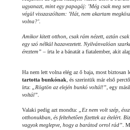
ugyanazt, mint egy papagáj: ’Még csak meg sem
végül visszaszóltam: ’Hát, nem akartam megköszön
volna?’.
Amikor kitett otthon, csak rám nézett, aztán csa
egy szó nélkül hazavezetett. Nyilvánvalóan szar
éreztem”
– írta le a bánatát a fiatalember, akit al
Ha nem lett volna elég az ő baja, most biztosan le
tartotta bunkónak
, és szerintük már első perct
írta:
„Rögtön az elején bunkó voltál!”
, egy mási
voltál”.
Valaki pedig azt mondta:
„Ez nem volt szép, éssz
otthonukban, és feltehetően fizettek az ételért. B
vagyok meglepve, hogy a barátod orrol rád”
. M