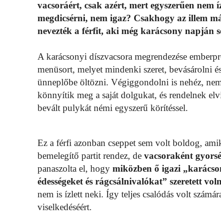
vacsoráért, csak azért, mert egyszerűen nem í
megdicsérni, nem igaz? Csakhogy az illem m
nevezték a férfit, aki még karácsony napján s
A karácsonyi díszvacsora megrendezése emberpróbá
menüsort, melyet mindenki szeret, bevásárolni és
ünneplőbe öltözni. Végiggondolni is nehéz, ne
könnyítik meg a saját dolgukat, és rendelnek elv
bevált pulykát némi egyszerű körítéssel.
Ez a férfi azonban cseppet sem volt boldog, amik
bemelegítő partit rendez, de
vacsoraként gyorsét
panaszolta el, hogy
miközben ő igazi „karácson
édességeket és rágcsálnivalókat” szeretett vol
nem is ízlett neki. Így teljes csalódás volt számá
viselkedéséért.