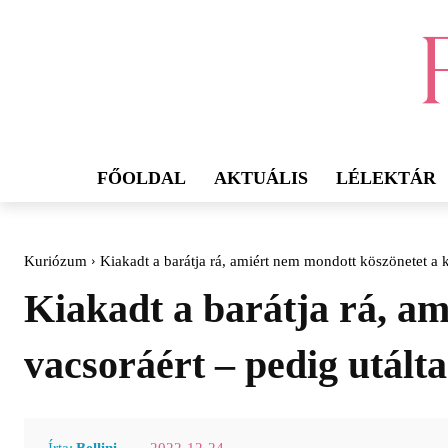
FŐOLDAL
AKTUÁLIS
LÉLEKTÁR
Kuriózum
Kiakadt a barátja rá, amiért nem mondott köszönetet a k
Kiakadt a barátja rá, a
vacsoráért – pedig utálta
2022-12-24
Írta:
Bellini