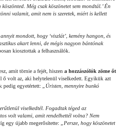
 köszönted. Még csak köszönetet sem mondtál.’ Én
ni valamit, amit nem is szeretek, miért is kellett
k annyit mondott, hogy ‘viszlát’, kemény hangon, és
kasztikus akart lenni, de mégis nagyon bántónak
aposan kiosztottak a felhasználók.
sz, amit törnie a fejét, hiszen
a hozzászólók zöme őt
ől ő volt az, aki helytelenül viselkedett. Egyikük azt
k pedig egyetértett:
„Úristen, mennyire bunkó
erűtlenül viselkedtél. Fogadtak téged az
iztos volt valami, amit rendelhettél volna? Nem
íg egy újabb megerősítette:
„Persze, hogy köszönetet