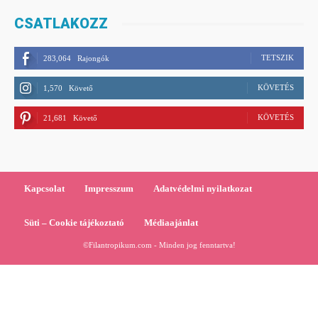
CSATLAKOZZ
TETSZIK
283,064
Rajongók
KÖVETÉS
1,570
Követő
KÖVETÉS
21,681
Követő
Kapcsolat
Impresszum
Adatvédelmi nyilatkozat
Süti – Cookie tájékoztató
Médiaajánlat
©Filantropikum.com - Minden jog fenntartva!