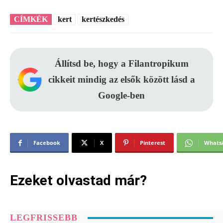
CÍMKÉK
kert
kertészkedés
Állítsd be, hogy a Filantropikum
cikkeit mindig az elsők között lásd a
Google-ben
Facebook
X
Pinterest
Whats
Ezeket olvastad már?
LEGFRISSEBB