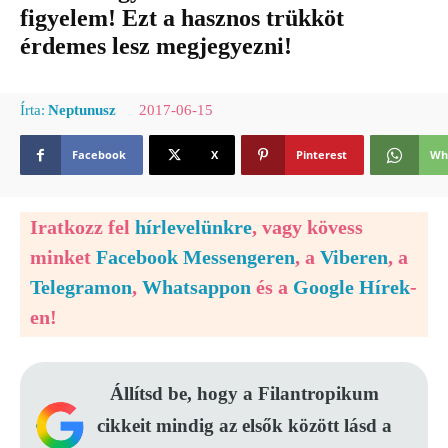
figyelem! Ezt a hasznos trükköt
érdemes lesz megjegyezni!
2017-06-15
Írta:
Neptunusz
Facebook
X
Pinterest
Wh
Iratkozz fel
hírlevelünkre
, vagy kövess
minket
Facebook Messengeren
, a
Viberen
, a
Telegramon
,
Whatsappon
és a
Google Hírek
-
en!
Állítsd be, hogy a Filantropikum
cikkeit mindig az elsők között lásd a