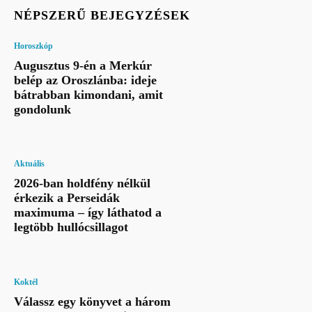
NÉPSZERŰ BEJEGYZÉSEK
Horoszkóp
Augusztus 9-én a Merkúr
belép az Oroszlánba: ideje
bátrabban kimondani, amit
gondolunk
Aktuális
2026-ban holdfény nélkül
érkezik a Perseidák
maximuma – így láthatod a
legtöbb hullócsillagot
Koktél
Válassz egy könyvet a három