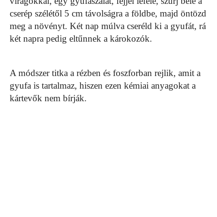
virágokkal, egy gyufaszálat, fejjel lefelé, szúrj bele a
cserép szélétől 5 cm távolságra a földbe, majd öntözd
meg a növényt. Két nap múlva cseréld ki a gyufát, rá
két napra pedig eltűnnek a károkozók.
A módszer titka a rézben és foszforban rejlik, amit a
gyufa is tartalmaz, hiszen ezen kémiai anyagokat a
kártevők nem bírják.