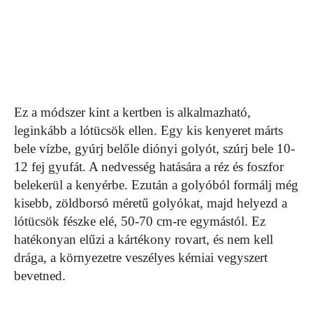
Ez a módszer kint a kertben is alkalmazható,
leginkább a lótücsök ellen. Egy kis kenyeret márts
bele vízbe, gyúrj belőle diónyi golyót, szúrj bele 10-
12 fej gyufát. A nedvesség hatására a réz és foszfor
belekerül a kenyérbe. Ezután a golyóból formálj még
kisebb, zöldborsó méretű golyókat, majd helyezd a
lótücsök fészke elé, 50-70 cm-re egymástól. Ez
hatékonyan elűzi a kártékony rovart, és nem kell
drága, a környezetre veszélyes kémiai vegyszert
bevetned.