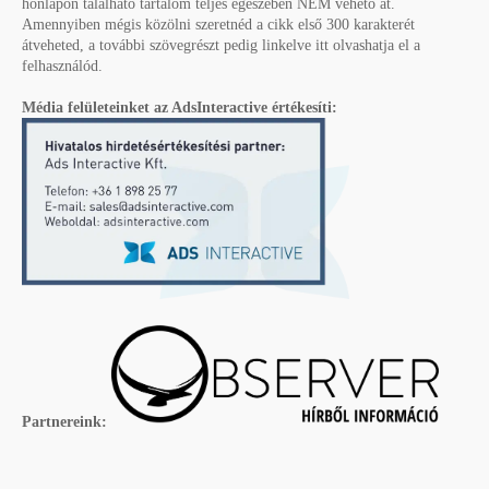
honlapon található tartalom teljes egészében NEM vehető át.
Amennyiben mégis közölni szeretnéd a cikk első 300 karakterét
átveheted, a további szövegrészt pedig linkelve itt olvashatja el a
felhasználód.
Média felületeinket az AdsInteractive értékesíti:
Partnereink: