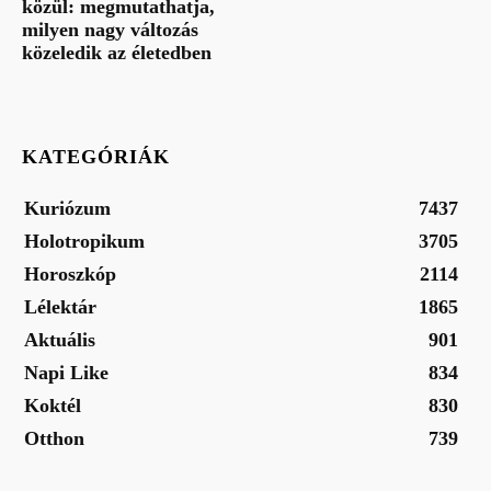
közül: megmutathatja,
milyen nagy változás
közeledik az életedben
KATEGÓRIÁK
Kuriózum
7437
Holotropikum
3705
Horoszkóp
2114
Lélektár
1865
Aktuális
901
Napi Like
834
Koktél
830
Otthon
739