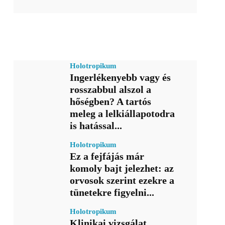
Holotropikum
Ingerlékenyebb vagy és
rosszabbul alszol a
hőségben? A tartós
meleg a lelkiállapotodra
is hatással...
Holotropikum
Ez a fejfájás már
komoly bajt jelezhet: az
orvosok szerint ezekre a
tünetekre figyelni...
Holotropikum
Klinikai vizsgálat