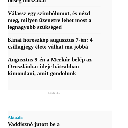
bőség időszakát
Válassz egy szimbólumot, és nézd
meg, milyen üzenetre lehet most a
legnagyobb szükséged
Kínai horoszkóp augusztus 7-én: 4
csillagjegy élete válhat ma jobbá
Augusztus 9-én a Merkúr belép az
Oroszlánba: ideje bátrabban
kimondani, amit gondolunk
Hirdetés
Aktuális
Vaddisznó jutott be a