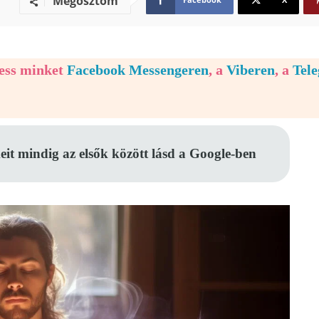
Megosztom
vess minket
Facebook Messengeren
, a
Viberen
, a
Tel
eit mindig az elsők között lásd a Google-ben