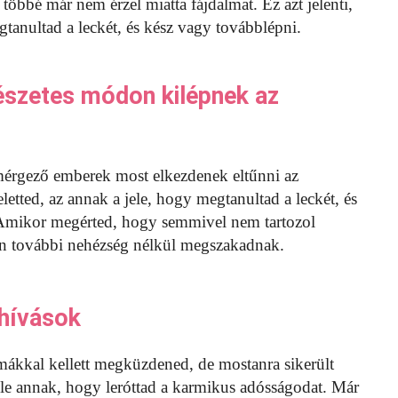
 többé már nem érzel miatta fájdalmat. Ez azt jelenti,
anultad a leckét, és kész vagy továbblépni.
észetes módon kilépnek az
 mérgező emberek most elkezdenek eltűnni az
etted, az annak a jele, hogy megtanultad a leckét, és
. Amikor megérted, hogy semmivel nem tartozol
n további nehézség nélkül megszakadnak.
ihívások
mákkal kellett megküzdened, de mostanra sikerült
e annak, hogy leróttad a karmikus adósságodat. Már