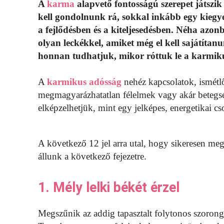
A
karma
alapvető fontosságú szerepet játszi
kell gondolnunk rá, sokkal inkább egy kieg
a fejlődésben és a kiteljesedésben. Néha az
olyan leckékkel, amiket még el kell sajátítan
honnan tudhatjuk, mikor róttuk le a karmiku
A
karmikus adósság
nehéz kapcsolatok, ismétl
megmagyarázhatatlan félelmek vagy akár betegsé
elképzelhetjük, mint egy jelképes, energetikai c
A következő 12 jel arra utal, hogy sikeresen me
állunk a következő fejezetre.
1. Mély lelki békét érzel
Megszűnik az addig tapasztalt folytonos szorong