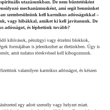
k spirituális utazásunkban. De nem büntetésként
yensúlyozó mechanizmusként, ami segít bennünket
onban szembesülnünk kell karmikus adósságokkal –
unk, vagy hibákkal, amiket ki kell javítanunk. De
s adósságot, és léphetünk tovább?
ődő kihívások, pénzügyi vagy érzelmi blokkok,
gek formájában is jelentkezhet az életünkben. Úgy is
somót, amit tudatos törekvéssel kell kibogoznunk.
gfizettünk valamilyen karmikus adósságot, és készen
ásérzeted egy adott személy vagy helyzet miatt.