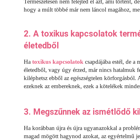
Természetesen nem felejted el azt, ami történt, de
hogy a múlt többé már nem láncol magához, megt
2. A toxikus kapcsolatok term
életedből
Ha
toxikus kapcsolatok
csapdájába estél, de a
életedből, vagy úgy érzed, már nincs hatalmuk fel
kiléphetsz ebből az egészségtelen körforgásból
ezeknek az embereknek, ezek a kötelékek minde
3. Megszűnnek az ismétlődő k
Ha korábban újra és újra ugyanazokkal a problé
magad mögött hagynod azokat, az egyértelmű jel