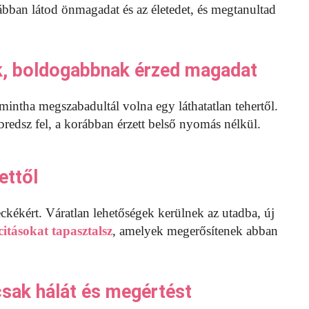
bban látod önmagadat és az életedet, és megtanultad
k, boldogabbnak érzed magadat
intha megszabadultál volna egy láthatatlan tehertől.
redsz fel, a korábban érzett belső nyomás nélkül.
ettől
kékért. Váratlan lehetőségek kerülnek az utadba, új
citásokat tapasztalsz
, amelyek megerősítenek abban
csak hálát és megértést