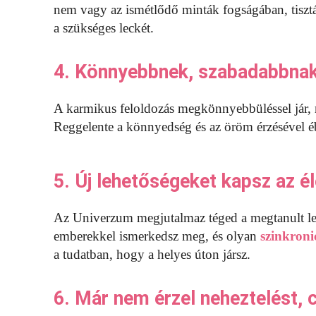
nem vagy az ismétlődő minták fogságában, tisztá
a szükséges leckét.
4. Könnyebbnek, szabadabbna
A karmikus feloldozás megkönnyebbüléssel jár, m
Reggelente a könnyedség és az öröm érzésével éb
5. Új lehetőségeket kapsz az él
Az Univerzum megjutalmaz téged a megtanult lec
emberekkel ismerkedsz meg, és olyan
szinkroni
a tudatban, hogy a helyes úton jársz.
6. Már nem érzel neheztelést, 