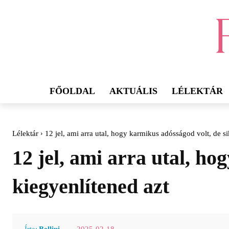
FŐOLDAL
AKTUÁLIS
LÉLEKTÁR
Lélektár
12 jel, ami arra utal, hogy karmikus adósságod volt, de si
12 jel, ami arra utal, ho
kiegyenlítened azt
2025-02-18
Írta:
Bellini