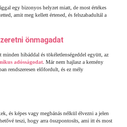
ggal egy bizonyos helyzet miatt, de most értékes
tted, amit meg kellett értened, és felszabadultál a
 szeretni önmagadat
 minden hibáddal és tökéletlenségeddel együtt, az
rmikus adósságodat
. Már nem hajlasz a kemény
an rendszeresen előfordult, és ez mély
k, és képes vagy megbánás nélkül élvezni a jelen
hetővé teszi, hogy arra összpontosíts, ami itt és most