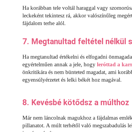
Ha korábban tele voltál haraggal vagy szomorúsá
leckeként tekintesz rá, akkor valószínűleg megérte
fájdalom terhe alól.
7. Megtanultad feltétel nélkül
Ha megtanultad értékelni és elfogadni önmagadat
egyértelműen annak a jele, hogy
leróttad a ka
önkritikára és nem bünteted magadat, ami korább
egyensúlyérzetet és lelki békét hoz magával.
8. Kevésbé kötődsz a múlthoz
Már nem láncolnak magukhoz a fájdalmas emléke
pillanatot. A múlt terhétől való megszabadulás le