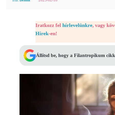
Iratkozz fel
hírlevelünkre
, vagy kö
Hírek
-en!
Állítsd be, hogy a Filantropikum cikk