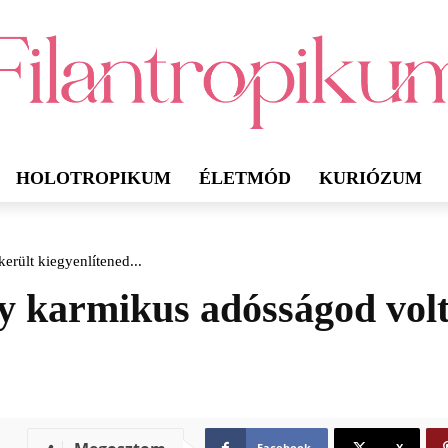
HOLOTROPIKUM
ÉLETMÓD
KURIÓZUM
került kiegyenlítened...
gy karmikus adósságod volt
Facebook
X