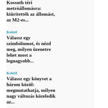
Kossuth téri
metróállomásra:
kiürítették az állomást,
az M2-es...
Koktél
Válassz egy
szimbólumot, és nézd
meg, milyen üzenetre
lehet most a
legnagyobb...
Koktél
Válassz egy könyvet a
három közül:
megmutathatja, milyen
nagy változás közeledik
az...