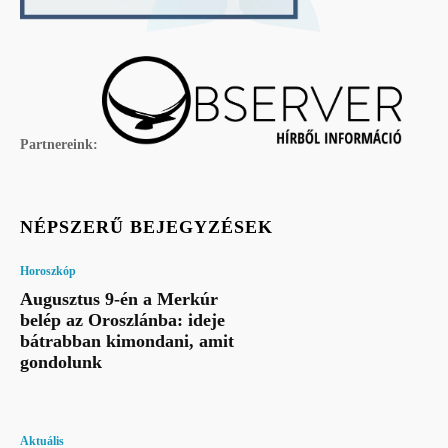
Partnereink:
NÉPSZERŰ BEJEGYZÉSEK
Horoszkóp
Augusztus 9-én a Merkúr
belép az Oroszlánba: ideje
bátrabban kimondani, amit
gondolunk
Aktuális