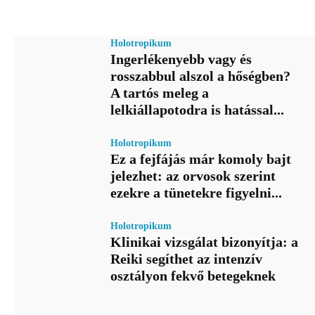
Holotropikum
Ingerlékenyebb vagy és
rosszabbul alszol a hőségben?
A tartós meleg a
lelkiállapotodra is hatással...
Holotropikum
Ez a fejfájás már komoly bajt
jelezhet: az orvosok szerint
ezekre a tünetekre figyelni...
Holotropikum
Klinikai vizsgálat bizonyítja: a
Reiki segíthet az intenzív
osztályon fekvő betegeknek