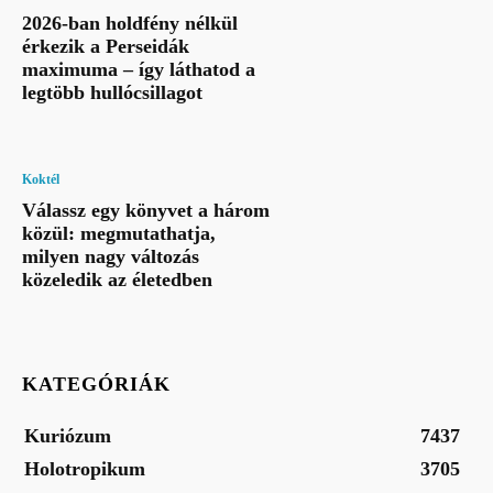
2026-ban holdfény nélkül
érkezik a Perseidák
maximuma – így láthatod a
legtöbb hullócsillagot
Koktél
Válassz egy könyvet a három
közül: megmutathatja,
milyen nagy változás
közeledik az életedben
KATEGÓRIÁK
Kuriózum
7437
Holotropikum
3705