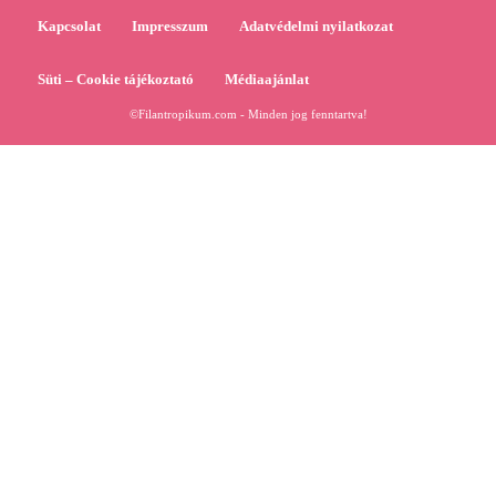
Kapcsolat
Impresszum
Adatvédelmi nyilatkozat
Süti – Cookie tájékoztató
Médiaajánlat
©Filantropikum.com - Minden jog fenntartva!