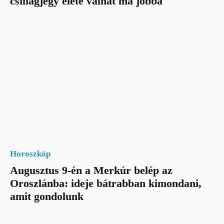
csillagjegy élete válhat ma jobbá
Horoszkóp
Augusztus 9-én a Merkúr belép az
Oroszlánba: ideje bátrabban kimondani,
amit gondolunk