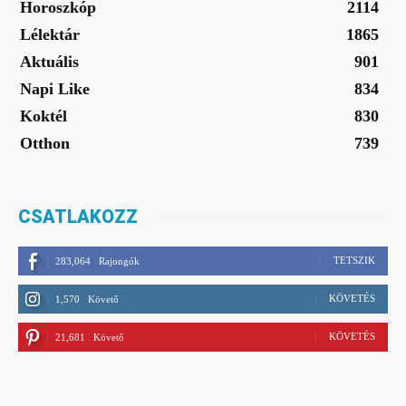
Horoszkóp
2114
Lélektár
1865
Aktuális
901
Napi Like
834
Koktél
830
Otthon
739
CSATLAKOZZ
TETSZIK
283,064
Rajongók
KÖVETÉS
1,570
Követő
KÖVETÉS
21,681
Követő