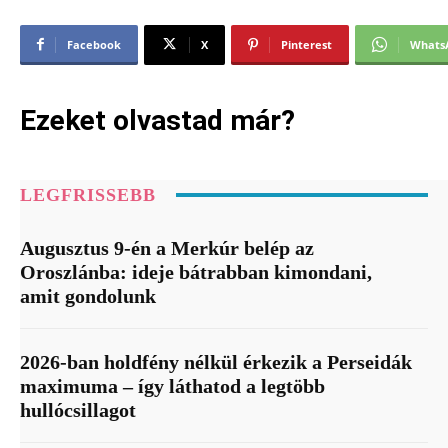
Facebook
X
Pinterest
Whats
Ezeket olvastad már?
LEGFRISSEBB
Augusztus 9-én a Merkúr belép az
Oroszlánba: ideje bátrabban kimondani,
amit gondolunk
2026-ban holdfény nélkül érkezik a Perseidák
maximuma – így láthatod a legtöbb
hullócsillagot