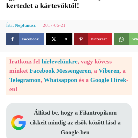
kertedet a kártevőktől!
2017-06-21
Írta:
Neptunusz
Facebook
X
Pinterest
Wh
Iratkozz fel
hírlevelünkre
, vagy kövess
minket
Facebook Messengeren
, a
Viberen
, a
Telegramon
,
Whatsappon
és a
Google Hírek
-
en!
Állítsd be, hogy a Filantropikum
cikkeit mindig az elsők között lásd a
Google-ben