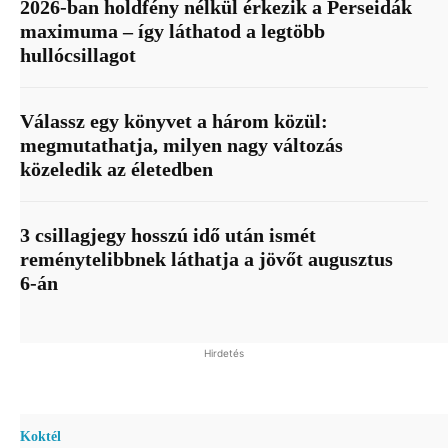
2026-ban holdfény nélkül érkezik a Perseidák
maximuma – így láthatod a legtöbb
hullócsillagot
Válassz egy könyvet a három közül:
megmutathatja, milyen nagy változás
közeledik az életedben
3 csillagjegy hosszú idő után ismét
reménytelibbnek láthatja a jövőt augusztus
6-án
Hirdetés
Koktél