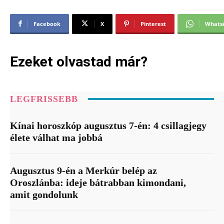
Facebook
X
Pinterest
Whats
Ezeket olvastad már?
LEGFRISSEBB
Kínai horoszkóp augusztus 7-én: 4 csillagjegy
élete válhat ma jobbá
Augusztus 9-én a Merkúr belép az
Oroszlánba: ideje bátrabban kimondani,
amit gondolunk