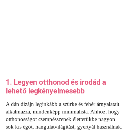
1. Legyen otthonod és irodád a
lehető legkényelmesebb
A dán dizájn leginkább a szürke és fehér árnyalatait
alkalmazza, mindenképp minimalista. Ahhoz, hogy
otthonosságot csempésszenek életterükbe nagyon
sok kis égőt, hangulatvilágítást, gyertyát használnak.