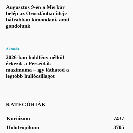
Augusztus 9-én a Merkúr
belép az Oroszlánba: ideje
bátrabban kimondani, amit
gondolunk
Aktuális
2026-ban holdfény nélkül
érkezik a Perseidák
maximuma – így láthatod a
legtöbb hullócsillagot
KATEGÓRIÁK
Kuriózum
7437
Holotropikum
3705