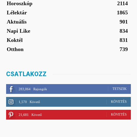
Horoszkóp
2114
Lélektár
1865
Aktuális
901
Napi Like
834
Koktél
831
Otthon
739
CSATLAKOZZ
TETSZIK
283,064
Rajongók
KÖVETÉS
1,570
Követő
KÖVETÉS
21,681
Követő