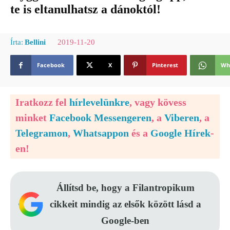
te is eltanulhatsz a dánoktól!
2019-11-20
Írta:
Bellini
Facebook
X
Pinterest
Wh
Iratkozz fel
hírlevelünkre
, vagy kövess
minket
Facebook Messengeren
, a
Viberen
, a
Telegramon
,
Whatsappon
és a
Google Hírek
-
en!
Állítsd be, hogy a Filantropikum
cikkeit mindig az elsők között lásd a
Google-ben