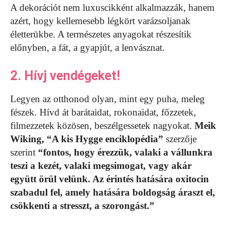
A dekorációt nem luxuscikként alkalmazzák, hanem
azért, hogy kellemesebb légkört varázsoljanak
életterükbe. A természetes anyagokat részesítik
előnyben, a fát, a gyapjút, a lenvásznat.
2. Hívj vendégeket!
Legyen az otthonod olyan, mint egy puha, meleg
fészek. Hívd át barátaidat, rokonaidat, főzzetek,
filmezzetek közösen, beszélgessetek nagyokat.
Meik
Wiking, “A kis Hygge enciklopédia”
szerzője
szerint
“fontos, hogy érezzük, valaki a vállunkra
teszi a kezét, valaki megsimogat, vagy akár
együtt örül velünk. Az érintés hatására oxitocin
szabadul fel, amely hatására boldogság áraszt el,
csökkenti a stresszt, a szorongást.”