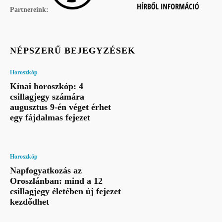
Partnereink:
NÉPSZERŰ BEJEGYZÉSEK
Horoszkóp
Kínai horoszkóp: 4
csillagjegy számára
augusztus 9-én véget érhet
egy fájdalmas fejezet
Horoszkóp
Napfogyatkozás az
Oroszlánban: mind a 12
csillagjegy életében új fejezet
kezdődhet