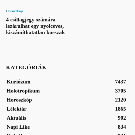
Horoszkóp
4 csillagjegy számára
lezárulhat egy nyolcéves,
kiszámíthatatlan korszak
KATEGÓRIÁK
Kuriózum
7437
Holotropikum
3705
Horoszkóp
2120
Lélektár
1865
Aktuális
902
Napi Like
834