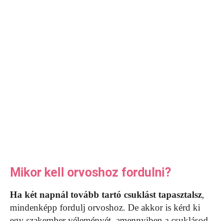
Mikor kell orvoshoz fordulni?
Ha két napnál tovább tartó csuklást tapasztalsz
,
mindenképp fordulj orvoshoz. De akkor is kérd ki
egy szakember véleményét, amennyiben a csuklásod