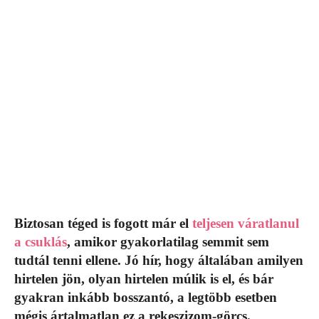
Biztosan téged is fogott már el
teljesen váratlanul
a csuklás
, amikor gyakorlatilag semmit sem
tudtál tenni ellene. Jó hír, hogy általában amilyen
hirtelen jön, olyan hirtelen múlik is el, és bár
gyakran inkább bosszantó, a legtöbb esetben
mégis ártalmatlan ez a rekeszizom-görcs.