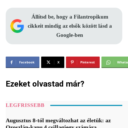
Állítsd be, hogy a Filantropikum
cikkeit mindig az elsők között lásd a
Google-ben
Facebook
X
Pinterest
Whats
Ezeket olvastad már?
LEGFRISSEBB
Augusztus 8-tól megváltozhat az életük: az
Oroszlán-kapu 4 csillagjegy számára