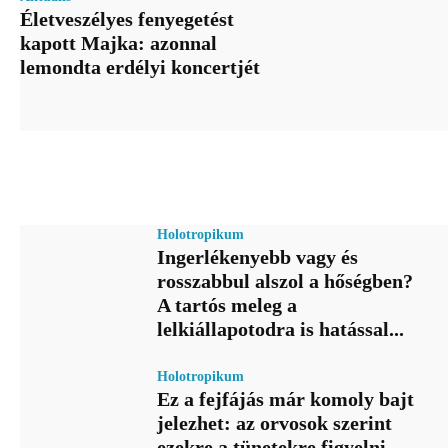
Életveszélyes fenyegetést
kapott Majka: azonnal
lemondta erdélyi koncertjét
Holotropikum
Ingerlékenyebb vagy és
rosszabbul alszol a hőségben?
A tartós meleg a
lelkiállapotodra is hatással...
Holotropikum
Ez a fejfájás már komoly bajt
jelezhet: az orvosok szerint
ezekre a tünetekre figyelni...