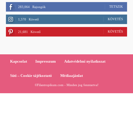
TETSZIK
283,064
Rajongók
KÖVETÉS
1,570
Követő
KÖVETÉS
21,681
Követő
Kapcsolat
Impresszum
Adatvédelmi nyilatkozat
Süti – Cookie tájékoztató
Médiaajánlat
©Filantropikum.com - Minden jog fenntartva!