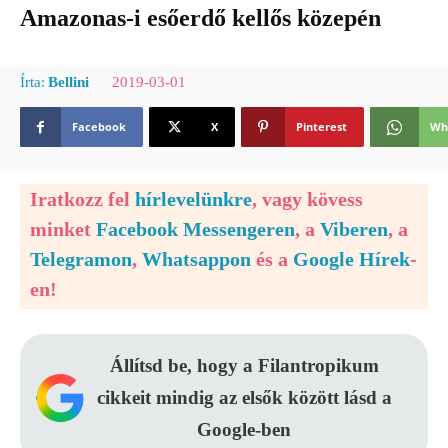
Amazonas-i esőerdő kellős közepén
2019-03-01
Írta:
Bellini
Facebook
X
Pinterest
Wh
Iratkozz fel
hírlevelünkre
, vagy kövess
minket
Facebook Messengeren
, a
Viberen
, a
Telegramon
,
Whatsappon
és a
Google Hírek
-
en!
Állítsd be, hogy a Filantropikum
cikkeit mindig az elsők között lásd a
Google-ben