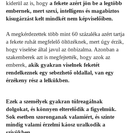
kiderül az is, hogy
a fekete azért jön be a legtöbb
embernek, mert szexi, intelligens és magabiztos
kisugárzást kelt mindkét nem képviselőiben.
A megkérdezettek több mint 60 százaléka azért tartja
a fekete ruhát megfelelő öltözéknek, mert úgy érzik,
hogy viselése által javul az önbizalma. Azonban a
szakemberek azt is megfejtették, hogy azok az
emberek,
akik gyakran viselnek feketét
rendelkeznek egy sebezhető oldallal, van egy
érzékeny rész a lelkükben.
Ezek a személyek gyakran túlreagálnak
dolgokat, és könnyen elterelődik a figyelmük.
Sok esetben szoronganak valamiért, és szinte
mindig valami érzelmi káosz uralkodik a
szívükben.