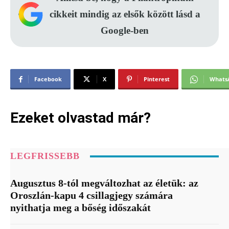
cikkeit mindig az elsők között lásd a
Google-ben
Facebook
X
Pinterest
Whats
Ezeket olvastad már?
LEGFRISSEBB
Augusztus 8-tól megváltozhat az életük: az
Oroszlán-kapu 4 csillagjegy számára
nyithatja meg a bőség időszakát