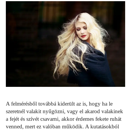
A felmérésből továbbá kiderült az is, hogy ha le
szeretnél valakit nyűgözni, vagy el akarod valakinek
a fejét és szívét csavarni, akkor érdemes fekete ruhát
venned, mert ez valóban működik. A kutatásokból