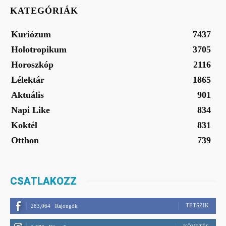
KATEGÓRIÁK
Kuriózum
7437
Holotropikum
3705
Horoszkóp
2116
Lélektár
1865
Aktuális
901
Napi Like
834
Koktél
831
Otthon
739
CSATLAKOZZ
TETSZIK
283,064
Rajongók