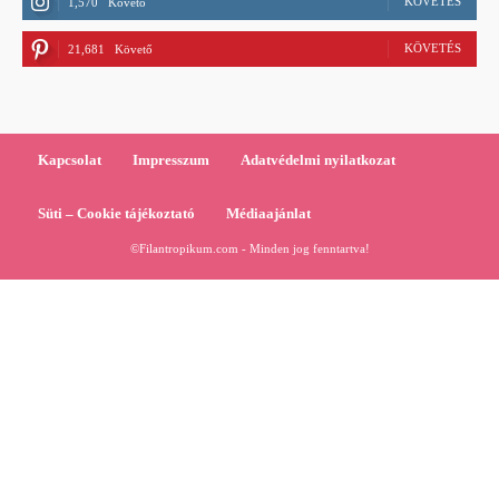
KÖVETÉS
1,570
Követő
KÖVETÉS
21,681
Követő
Kapcsolat
Impresszum
Adatvédelmi nyilatkozat
Süti – Cookie tájékoztató
Médiaajánlat
©Filantropikum.com - Minden jog fenntartva!