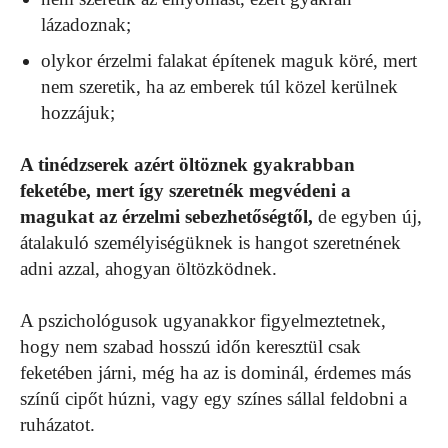
lázadoznak;
olykor érzelmi falakat építenek maguk köré, mert
nem szeretik, ha az emberek túl közel kerülnek
hozzájuk;
A tinédzserek azért öltöznek gyakrabban
feketébe, mert így szeretnék megvédeni a
magukat az érzelmi sebezhetőségtől,
de egyben új,
átalakuló személyiségüknek is hangot szeretnének
adni azzal, ahogyan öltözködnek.
A pszichológusok ugyanakkor figyelmeztetnek,
hogy nem szabad hosszú időn keresztül csak
feketében járni, még ha az is dominál, érdemes más
színű cipőt húzni, vagy egy színes sállal feldobni a
ruházatot.