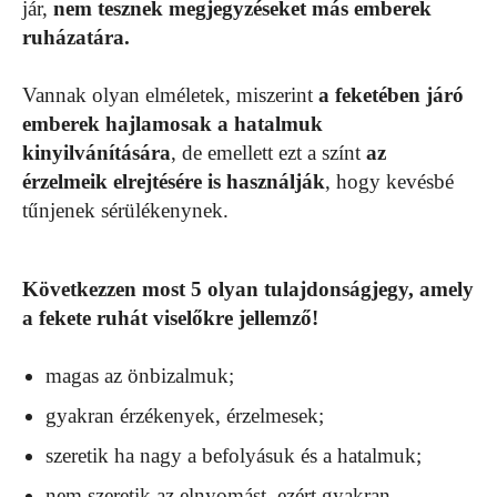
jár,
nem tesznek megjegyzéseket más emberek
ruházatára.
Vannak olyan elméletek, miszerint
a feketében járó
emberek hajlamosak a hatalmuk
kinyilvánítására
, de emellett ezt a színt
az
érzelmeik elrejtésére is használják
, hogy kevésbé
tűnjenek sérülékenynek.
Következzen most 5 olyan tulajdonságjegy, amely
a fekete ruhát viselőkre jellemző!
magas az önbizalmuk;
gyakran érzékenyek, érzelmesek;
szeretik ha nagy a befolyásuk és a hatalmuk;
nem szeretik az elnyomást, ezért gyakran