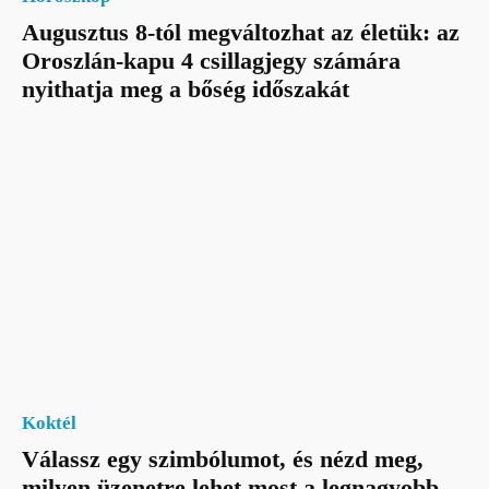
Augusztus 8-tól megváltozhat az életük: az
Oroszlán-kapu 4 csillagjegy számára
nyithatja meg a bőség időszakát
Koktél
Válassz egy szimbólumot, és nézd meg,
milyen üzenetre lehet most a legnagyobb