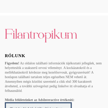
RÓLUNK
Figyelem!
Az oldalon található információk tájékoztató jellegűek, nem
helyettesítik a szakszerű orvosi véleményt. A kockázatokról és a
mellékhatásokról kérdezze meg kezelőorvosát, gyógyszerészét! A
honlapon található tartalom teljes egészében NEM vehető át.
Amennyiben mégis közölni szeretnéd a cikk első 300 karakterét
átveheted, a további szövegrészt pedig linkelve itt olvashatja el a
felhasználód.
Média felületeinket az AdsInteractive értékesíti: