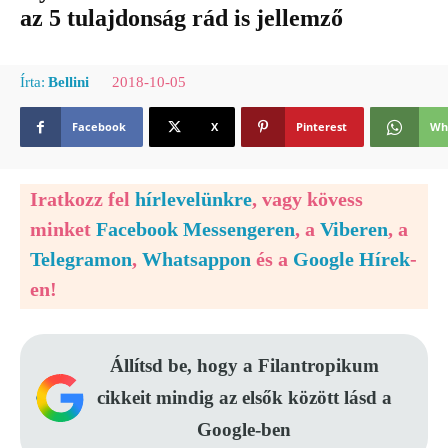
az 5 tulajdonság rád is jellemző
2018-10-05
Írta:
Bellini
Facebook
X
Pinterest
Wh
Iratkozz fel
hírlevelünkre
, vagy kövess
minket
Facebook Messengeren
, a
Viberen
, a
Telegramon
,
Whatsappon
és a
Google Hírek
-
en!
Állítsd be, hogy a Filantropikum
cikkeit mindig az elsők között lásd a
Google-ben